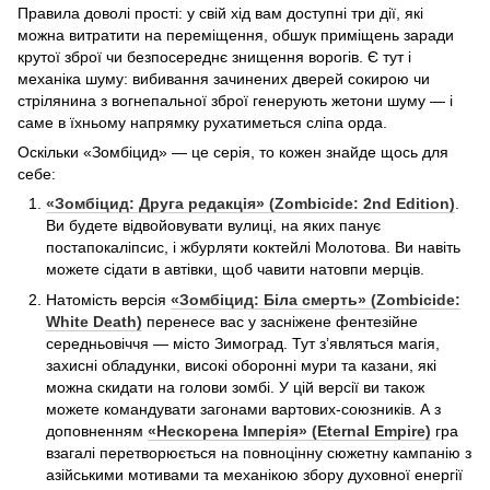
Правила доволі прості: у свій хід вам доступні три дії, які
можна витратити на переміщення, обшук приміщень заради
крутої зброї чи безпосереднє знищення ворогів. Є тут і
механіка шуму: вибивання зачинених дверей сокирою чи
стрілянина з вогнепальної зброї генерують жетони шуму — і
саме в їхньому напрямку рухатиметься сліпа орда.
Оскільки «Зомбіцид» — це серія, то кожен знайде щось для
себе:
«Зомбіцид: Друга редакція» (Zombicide: 2nd Edition)
.
Ви будете відвойовувати вулиці, на яких панує
постапокаліпсис, і жбурляти коктейлі Молотова. Ви навіть
можете сідати в автівки, щоб чавити натовпи мерців.
Натомість версія
«Зомбіцид: Біла смерть» (Zombicide:
White Death)
перенесе вас у засніжене фентезійне
середньовіччя — місто Зимоград. Тут з’являться магія,
захисні обладунки, високі оборонні мури та казани, які
можна скидати на голови зомбі. У цій версії ви також
можете командувати загонами вартових-союзників. А з
доповненням
«Нескорена Імперія» (Eternal Empire)
гра
взагалі перетворюється на повноцінну сюжетну кампанію з
азійськими мотивами та механікою збору духовної енергії