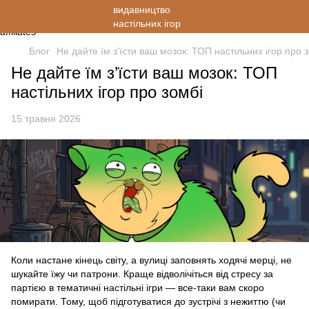
Блог
Не дайте їм з’їсти ваш мозок: ТОП настільних ігор про 
Не дайте їм з’їсти ваш мозок: ТОП
настільних ігор про зомбі
15 травня 2026
Коли настане кінець світу, а вулиці заповнять ходячі мерці, не
шукайте їжу чи патрони. Краще відволічіться від стресу за
партією в тематичні настільні ігри — все-таки вам скоро
помирати. Тому, щоб підготуватися до зустрічі з нежиттю (чи