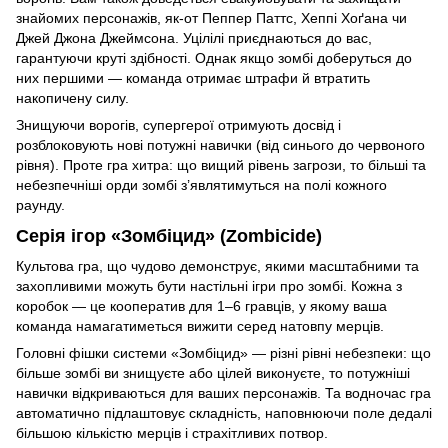
знайомих персонажів, як-от Пеппер Паттс, Хеппі Хоґана чи
Джей Джона Джеймсона. Уцілілі приєднаються до вас,
гарантуючи круті здібності. Однак якщо зомбі доберуться до
них першими — команда отримає штрафи й втратить
накопичену силу.
Знищуючи ворогів, супергерої отримують досвід і
розблоковують нові потужні навички (від синього до червоного
рівня). Проте гра хитра: що вищий рівень загрози, то більші та
небезпечніші орди зомбі з’являтимуться на полі кожного
раунду.
Серія ігор «Зомбіцид» (Zombicide)
Культова гра, що чудово демонструє, якими масштабними та
захопливими можуть бути настільні ігри про зомбі. Кожна з
коробок — це кооператив для 1–6 гравців, у якому ваша
команда намагатиметься вижити серед натовпу мерців.
Головні фішки системи «Зомбіцид» — різні рівні небезпеки: що
більше зомбі ви знищуєте або цілей виконуєте, то потужніші
навички відкриваються для ваших персонажів. Та водночас гра
автоматично підлаштовує складність, наповнюючи поле дедалі
більшою кількістю мерців і страхітливих потвор.