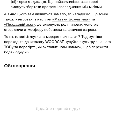
(ці) через медитацію. Що найважливіше, ваші герої
зможуть зберігати прогрес і спорядження між місіями.
А якщо цього вам виявиться замало, то нагадуємо, що зомбі
також інтегровані в настілки
«Маєтки Божевілля»
та
«Прадавній жах»
, де виконують ролі типових монстрів,
створюючи атмосферу небезпеки та фізичної загрози.
То як, готові зіткнутися з мерцями віч-на-віч? Тоді хутчіше
переходьте до каталогу WOODCAT, купуйте якусь гру з нашого
ТОПу та перевірте, чи вистачить вам навичок, щоб пережити
бодай одну ніч.
Обговорення
Додайте перший відгук