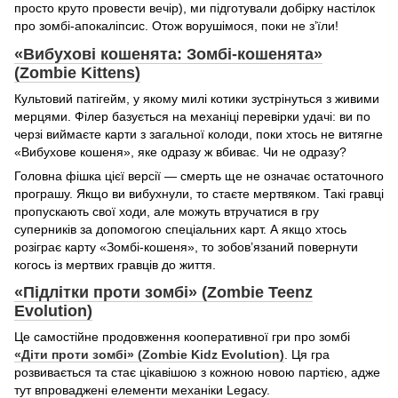
просто круто провести вечір), ми підготували добірку настілок
про зомбі-апокаліпсис. Отож ворушімося, поки не з’їли!
«Вибухові кошенята: Зомбі-кошенята»
(Zombie Kittens)
Культовий патігейм, у якому милі котики зустрінуться з живими
мерцями. Філер базується на механіці перевірки удачі: ви по
черзі виймаєте карти з загальної колоди, поки хтось не витягне
«Вибухове кошеня», яке одразу ж вбиває. Чи не одразу?
Головна фішка цієї версії — смерть ще не означає остаточного
програшу. Якщо ви вибухнули, то стаєте мертвяком. Такі гравці
пропускають свої ходи, але можуть втручатися в гру
суперників за допомогою спеціальних карт. А якщо хтось
розіграє карту «Зомбі-кошеня», то зобов’язаний повернути
когось із мертвих гравців до життя.
«Підлітки проти зомбі» (Zombie Teenz
Evolution)
Це самостійне продовження кооперативної гри про зомбі
«Діти проти зомбі» (Zombie Kidz Evolution)
. Ця гра
розвивається та стає цікавішою з кожною новою партією, адже
тут впроваджені елементи механіки Legacy.