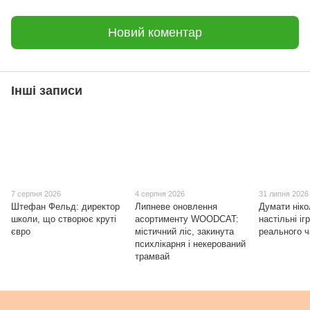
Новий коментар
Інші записи
7 серпня 2026
4 серпня 2026
31 липня 2026
Штефан Фельд: директор
Липневе оновлення
Думати ніко
школи, що створює круті
асортименту WOODCAT:
настільні іг
євро
містичний ліс, закинута
реального 
психлікарня і некерований
трамвай