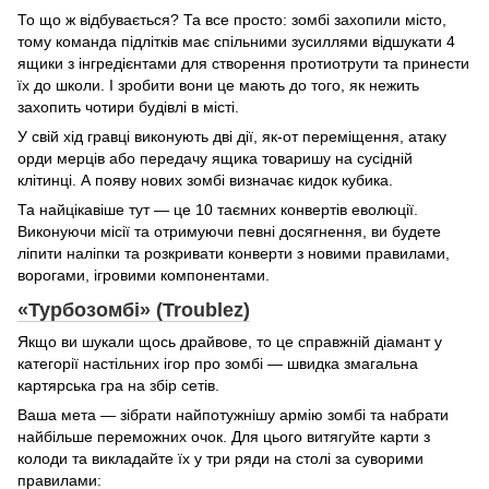
То що ж відбувається? Та все просто: зомбі захопили місто,
тому команда підлітків має спільними зусиллями відшукати 4
ящики з інгредієнтами для створення протиотрути та принести
їх до школи. І зробити вони це мають до того, як нежить
захопить чотири будівлі в місті.
У свій хід гравці виконують дві дії, як-от переміщення, атаку
орди мерців або передачу ящика товаришу на сусідній
клітинці. А появу нових зомбі визначає кидок кубика.
Та найцікавіше тут — це 10 таємних конвертів еволюції.
Виконуючи місії та отримуючи певні досягнення, ви будете
ліпити наліпки та розкривати конверти з новими правилами,
ворогами, ігровими компонентами.
«Турбозомбі» (Troublez)
Якщо ви шукали щось драйвове, то це справжній діамант у
категорії настільних ігор про зомбі — швидка змагальна
картярська гра на збір сетів.
Ваша мета — зібрати найпотужнішу армію зомбі та набрати
найбільше переможних очок. Для цього витягуйте карти з
колоди та викладайте їх у три ряди на столі за суворими
правилами: