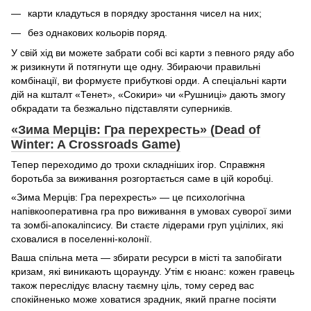
карти кладуться в порядку зростання чисел на них;
без однакових кольорів поряд.
У свій хід ви можете забрати собі всі карти з певного ряду або
ж ризикнути й потягнути ще одну. Збираючи правильні
комбінації, ви формуєте прибуткові орди. А спеціальні карти
дій на кшталт «Тенет», «Сокири» чи «Рушниці» дають змогу
обкрадати та безжально підставляти суперників.
«Зима Мерців: Гра перехресть» (Dead of
Winter: A Crossroads Game)
Тепер переходимо до трохи складніших ігор. Справжня
боротьба за виживання розгортається саме в цій коробці.
«Зима Мерців: Гра перехресть» — це психологічна
напівкооперативна гра про виживання в умовах суворої зими
та зомбі-апокаліпсису. Ви стаєте лідерами груп уцілілих, які
сховалися в поселенні-колонії.
Ваша спільна мета — збирати ресурси в місті та запобігати
кризам, які виникають щораунду. Утім є нюанс: кожен гравець
також переслідує власну таємну ціль, тому серед вас
спокійненько може ховатися зрадник, який прагне посіяти