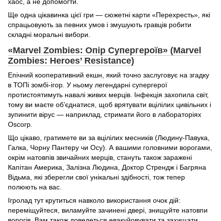
хаос, а не допомогти.
Ще одна цікавинка цієї гри — сюжетні карти «Перехресть», які
спрацьовують за певних умов і змушують гравців робити
складні моральні вибори.
«Marvel Zombies: Опір Супергероїв» (Marvel
Zombies: Heroes’ Resistance)
Епічний кооперативний екшн, який точно заслуговує на згадку
в ТОПі зомбі-ігор. У ньому легендарні супергерої
протистоятимуть навалі живих мерців. Інфекція захопила світ,
тому ви маєте об’єднатися, щоб врятувати вцілілих цивільних і
зупинити вірус — наприклад, стримати його в лабораторіях
Oscorp.
Що цікаво, гратимете ви за вцілілих месників (Людину-Павука,
Галка, Чорну Пантеру чи Осу). А вашими головними ворогами,
окрім натовпів звичайних мерців, стануть також заражені
Капітан Америка, Залізна Людина, Доктор Стрендж і Багряна
Відьма, які зберегли свої унікальні здібності, тож тепер
полюють на вас.
Ігролад тут крутиться навколо використання очок дій:
переміщуйтеся, виламуйте зачинені двері, знищуйте натовпи
ворогів. Вам також доведеться евакуйовувати та захищати