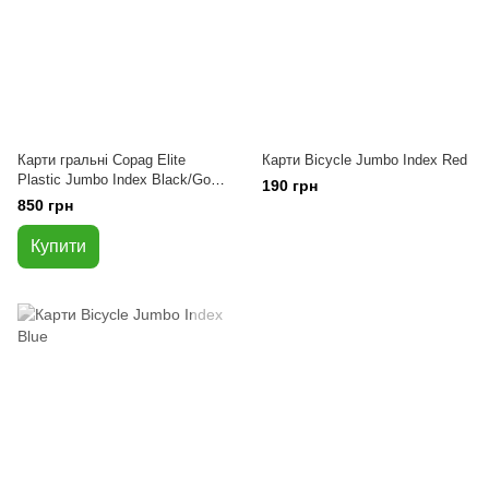
Карти гральні Copag Elite
Карти Bicycle Jumbo Index Red
Plastic Jumbo Index Black/Gold
190 грн
Double Deck (2 колоди)
850 грн
Купити