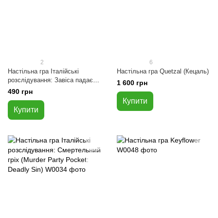
2
6
Настільна гра Італійські
Настільна гра Quetzal (Кецаль)
розслідування: Завіса падає
1 600 грн
(Murder Party Pocket: The
490 грн
Curtain Falls)
Купити
Купити