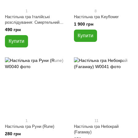
1
8
Настільна гра Італійські
Настільна гра Keyflower
розслідування: Смертельний
1 900 грн
гріх (Murder Party Pocket:
490 грн
Deadly Sin)
Купити
Купити
1
11
Настільна гра Руни (Rune)
Настільна гра Небокрай
(Faraway)
280 грн