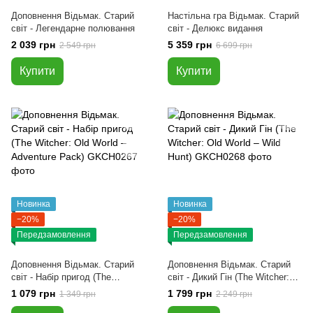
Доповнення Відьмак. Старий
Настільна гра Відьмак. Старий
світ - Легендарне полювання
світ - Делюкс видання
2 039 грн
5 359 грн
2 549 грн
6 699 грн
Купити
Купити
Новинка
Новинка
−20%
−20%
Передзамовлення
Передзамовлення
Доповнення Відьмак. Старий
Доповнення Відьмак. Старий
світ - Набір пригод (The
світ - Дикий Гін (The Witcher:
Witcher: Old World – Adventure
Old World – Wild Hunt)
1 079 грн
1 799 грн
1 349 грн
2 249 грн
Pack)