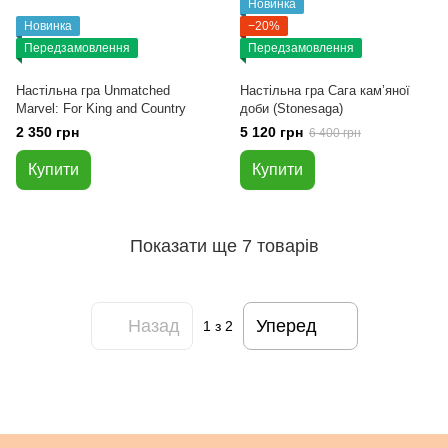
Новинка
Новинка
−20%
Передзамовлення
Передзамовлення
Настільна гра Unmatched
Настільна гра Сага кам’яної
Marvel: For King and Country
доби (Stonesaga)
2 350 грн
5 120 грн
6 400 грн
Купити
Купити
Показати ще 7 товарів
Назад
Уперед
1
з 2