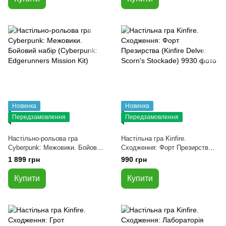
Новинка
Новинка
Передзамовлення
Передзамовлення
Настільно-рольова гра
Настільна гра Kinfire.
Сyberpunk: Межовики. Бойовий
Сходження: Форт Презирства
набір (Cyberpunk: Edgerunners
(Kinfire Delve: Scorn's Stockade)
1 899 грн
990 грн
Mission Kit)
Купити
Купити