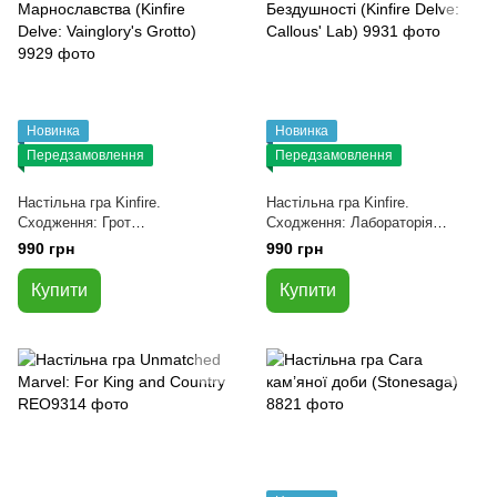
Новинка
Новинка
Передзамовлення
Передзамовлення
Настільна гра Kinfire.
Настільна гра Kinfire.
Сходження: Грот
Сходження: Лабораторія
Марнославства (Kinfire Delve:
Бездушності (Kinfire Delve:
990 грн
990 грн
Vainglory's Grotto)
Callous' Lab)
Купити
Купити