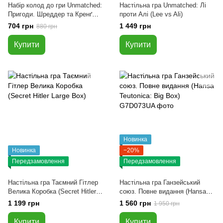
Набір колод до гри Unmatched:
Настільна гра Unmatched: Лі
Пригоди. Шреддер та Кренґ
проти Алі (Lee vs Ali)
(Unmatched Adventures: TMNT
704 грн
1 449 грн
880 грн
– Shredder and Krang)
Купити
Купити
Новинка
Новинка
−20%
Передзамовлення
Передзамовлення
Настільна гра Таємний Гітлер
Настільна гра Ганзейський
Велика Коробка (Secret Hitler
союз. Повне видання (Hansa
Large Box)
Teutonica: Big Box)
1 199 грн
1 560 грн
1 950 грн
Купити
Купити