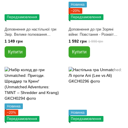
Новинка
−20%
Передзамовлення
Передзамовлення
Доповнення до настільної гри
Доповнення до гри Зоряні
Звір. Велике полювання
війни: Повстання - Розквіт
(Beast: The Great Hunt)
Імперії (Star Wars: Rebellion –
1 149 грн
1 592 грн
1 990 грн
Rise of the Empire)
Купити
Купити
Новинка
−20%
Новинка
Передзамовлення
Передзамовлення