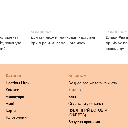
31 липня 2026
27 липня 2026
ортименту
Думати ніколи: найкращі настільні
Владя Хваті
с, закинута
ігри в режимі реального часу
приймає под
ний
шоколаду
Каталог
Клієнтам
Настільні ігри
Вхід до оосбистого кабінету
Комікси
Каталог
Аксесуари
Блог
Акції
Оплата та доставка
Карти
ПУБЛІЧНИЙ ДОГОВІР
(ОФЕРТА)
Головоломки
Бонусна програма