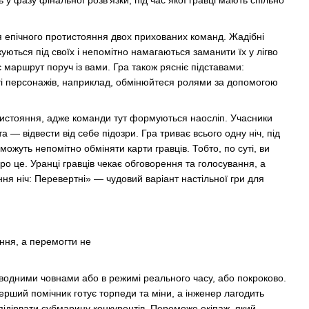
у фазу фінальної розв’язки, під час якої гравці мають спільно
 епічного протистояння двох прихованих команд. Жадібні
ються під своїх і непомітно намагаються заманити їх у лігво
 маршрут поруч із вами. Гра також рясніє підставами:
сті персонажів, наприклад, обмінюйтеся ролями за допомогою
тистояння, адже команди тут формуються наосліп. Учасники
а — відвести від себе підозри. Гра триває всього одну ніч, під
ожуть непомітно обміняти карти гравців. Тобто, по суті, ви
 це. Уранці гравців чекає обговорення та голосування, а
я ніч: Перевертні» — чудовий варіант настільної гри для
ння, а перемогти не
ідводними човнами або в режимі реального часу, або покроково.
ерший помічник готує торпеди та міни, а інженер лагодить
підірвати субмарину конкурентів. Переможе екіпаж, який