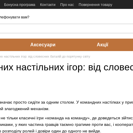
Бонусна програма
Контакти
Про нас
Повернення товару
лефонувати вам?
Аксесуари
Акції
х настільних ігор: від словесних баталій до порятунку світу
их настільних ігор: від слове
чає просто сидіти за одним столом. У командних настілках у пригоді
ний злагоджений механізм.
е тільки класичні ігри «команда на команду», де доведеться зійтис
иками, у яких частина гравців таємно гратиме проти вас, і кооперат
 розподілу ролей і довіри один до одного не вийде.