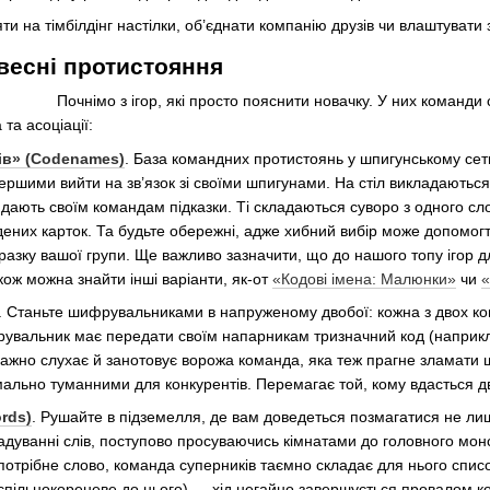
и на тімбілдінг настілки, об’єднати компанію друзів чи влаштувати 
овесні протистояння
Почнімо з ігор, які просто пояснити новачку. У них команд
та асоціації:
лів» (Codenames)
. База командних протистоянь у шпигунському сетин
ершими вийти на зв’язок зі своїми шпигунами. На стіл викладаються 
 дають своїм командам підказки. Ті складаються суворо з одного с
адених карток. Та будьте обережні, адже хибний вибір може допомог
азку вашої групи. Ще важливо зазначити, що до нашого топу ігор дл
кож можна знайти інші варіанти, як-от
«Кодові імена: Малюнки»
чи
«
. Станьте шифрувальниками в напруженому двобої: кожна з двох ком
увальник має передати своїм напарникам тризначний код (наприкла
уважно слухає й занотовує ворожа команда, яка теж прагне зламати
ально туманними для конкурентів. Перемагає той, кому вдасться дв
rds)
. Рушайте в підземелля, де вам доведеться позмагатися не лише
адуванні слів, поступово просуваючись кімнатами до головного мон
отрібне слово, команда суперників таємно складає для нього списо
 спільнокореневе до нього) — хід негайно завершується провалом к