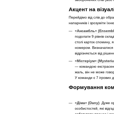
Акцент на візуал
Перейдімо від слів до обра
напарників і зрозуміти їхн
«Ансамбль» (Ensembl
подолати 9 рівнів скла
столі карток спомину, 
номером. Визначатися д
відрізняється від ріше
«Містеріум» (Mysteri
— командою екстрасенсі
жаль, він не може гово
У команди є 7 ігрових 
Формування кома
«Діма» (Dany)
. Дуже о
особистостей, які відг