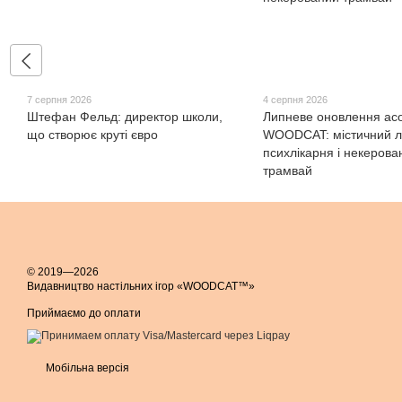
7 серпня 2026
4 серпня 2026
Штефан Фельд: директор школи,
Липневе оновлення ас
що створює круті євро
WOODCAT: містичний лі
психлікарня і некерова
трамвай
© 2019—2026
Видавництво настільних ігор «WOODCAT™»
Приймаємо до оплати
Мобільна версія