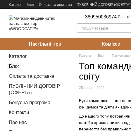
Перейти до основного контенту
Каталог
Блог
Оплата та доставка
ПУБЛІЧНИЙ ДОГОВІР (ОФЕРТА)
Як видати свою гру?
Гурт
+380950036974
Перете
Настільні ігри
Комікси
Каталог
Головна
Блог
Топ командни
Топ командн
Блог
світу
Оплата та доставка
ПУБЛІЧНИЙ ДОГОВІР
25 травня 2026
(ОФЕРТА)
Бути командою — ще не озна
Бонусна програма
їхні думки та діяти як єди
Контакти
До нашого топу потрапили н
Про нас
партії з прихованими зрадн
перемогти без правильного