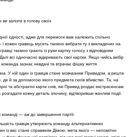
 ви залізти в голову своїх
ної єдності, адже для перемоги вам належить спільно
— і кожен гравець мусить таємно вибрати ту з викладених на
гравці таємно грають із руки картку голосу з відповідним
Далі всі одночасно відкривають свої картки. Якщо чийсь вибір
, команда зазнає невдачі та втрачає фішку життя.
чна. У ній один із гравців стане мовчазним Привидом, а решта
, де й за допомогою якого предмета скоїв вбивство. Та, на
рні та абстрактні карти снів, які Привид роздає екстрасенсам.
 розгадати кожну деталь злочину, відтворивши жахливі події.
й команді — аж до завершення партії:
Більшість гравців утворюють команду альтернативних
дин із вас стане справжнім Дімою, мета якого — непомітно