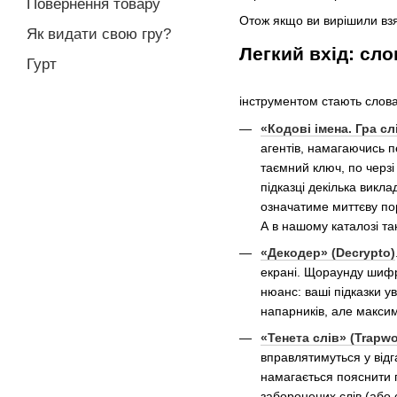
Повернення товару
Отож якщо ви вирішили взят
Як видати свою гру?
Легкий вхід: сл
Гурт
інструментом стають слова 
«Кодові імена. Гра с
агентів, намагаючись п
таємний ключ, по черзі
підказці декілька викл
означатиме миттєву пор
А в нашому каталозі та
«Декодер» (Decrypto)
екрані. Щораунду шифр
нюанс: ваші підказки 
напарників, але максим
«Тенета слів» (Trapwo
вправлятимуться у відг
намагається пояснити п
заборонених слів (або