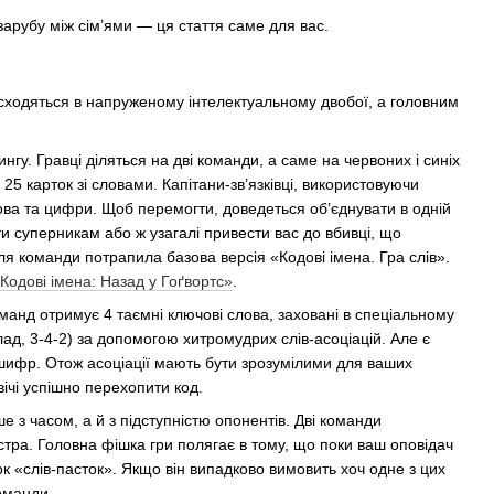
зарубу між сім’ями — ця стаття саме для вас.
и сходяться в напруженому інтелектуальному двобої, а головним
гу. Гравці діляться на дві команди, а саме на червоних і синіх
25 карток зі словами. Капітани-зв’язківці, використовуючи
лова та цифри. Щоб перемогти, доведеться об’єднувати в одній
ти суперникам або ж узагалі привести вас до вбивці, що
я команди потрапила базова версія «Кодові імена. Гра слів».
Кодові імена: Назад у Гоґвортс»
.
анд отримує 4 таємні ключові слова, заховані в спеціальному
д, 3-4-2) за допомогою хитромудрих слів-асоціацій. Але є
 шифр. Отож асоціації мають бути зрозумілими для ваших
ічі успішно перехопити код.
 з часом, а й з підступністю опонентів. Дві команди
стра. Головна фішка гри полягає в тому, що поки ваш оповідач
к «слів-пасток». Якщо він випадково вимовить хоч одне з цих
оманди.