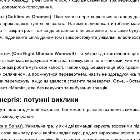
усити команду тричі помилитися. Якщо це станеться, гра переходить 
а допомогою голосування.
в» (Goblins vs Gnomes)
. Підземелля перетворюється на арену для
 прокладають тунель до золота. Натомість диверсанти-гобліни маску
 — закриті ролі, тож ви до останнього не знатимете, хто саме будує
ч, підривайте шлях динамітом і використовуйте унікальні властиво
тні» (One Night Ultimate Werewolf)
. Готуйтеся до хаотичного про
н, який має вирахувати монстра, і вовкулак із поплічниками, чия мет
рсонажі робитимуть свої капості. Наприклад, Бешкетниця або Крадій м
селянином, а прокинутися перевертнем, навіть не здогадуючись про
и переможуть, якщо їм вдалося стратити перевертня. Отже, «Останн
талт «Мафії», але без ведучого та вибування гравців.
ергія: потужні виклики
муть як злагоджений механізм. Від кожного рішення залежить вижива
розподілу ролей:
ain Sonar)
. Унікальна гра, у якій дві команди керують ворожими п
свою важливу роль: капітан задає курс, радист вираховує ворога, п
оманди сидітимуть по різні боки ширми, намагаючись вистежити та 