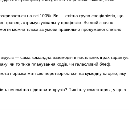
озкривається на всі 100%. Ви — елітна група спеціалістів, що
ожен гравець отримує унікальну професію: Вчений значно
емогти можна тільки за умови правильно продуманої спільної
вірусів — сама командна взаємодія в настільних іграх гарантує
смаку: чи то тихе планування ходів, чи галасливий блеф.
гіркота поразки миттєво перетворюється на кумедну історію, яку
сть непомітно підставити друзів? Пишіть у коментарях, у що з