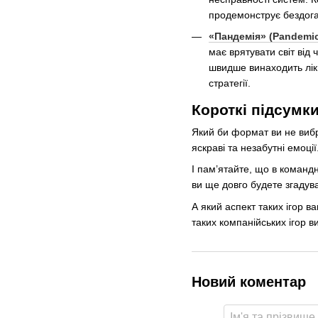
продемонструє бездоган
«Пандемія» (Pandemi
має врятувати світ від
швидше винаходить ліки
стратегії.
Короткі підсумк
Який би формат ви не вибр
яскраві та незабутні емоці
І пам’ятайте, що в командн
ви ще довго будете згадува
А який аспект таких ігор в
таких компанійських ігор в
Новий коментар