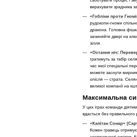
саботувати процес і зм
вирахувати зрадника з
«Гобліни проти Гномі
рудокопи-гноми спільно
дракона. Головна фішка
зачиняйте двері на клю
зілля.
«Остання ніч: Перевер
гратимуть за табір селя
час якої спеціальні пе
можете заснути мирним 
опісля — страта. Селян
великої компанії на кш
Максимальна син
У цих іграх команди діяти
вдасться без правильного 
«Капітан Сонар» (Capt
Кожен гравець отримує 
несправності систем. К