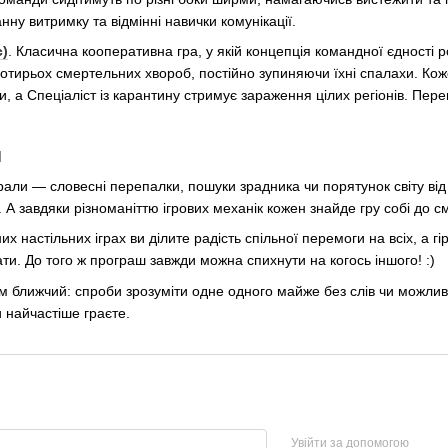
ну витримку та відмінні навички комунікації.
c)
. Класична кооперативна гра, у якій концепція командної єдності р
 чотирьох смертельних хвороб, постійно зупиняючи їхні спалахи. К
, а Спеціаліст із карантину стримує зараження цілих регіонів. Пер
и
али — словесні перепалки, пошуки зрадника чи порятунок світу від 
ї. А завдяки різноманіттю ігрових механік кожен знайде гру собі до 
их настільних іграх ви ділите радість спільної перемоги на всіх, а 
ти. До того ж програш завжди можна спихнути на когось іншого! :)
ам ближчий: спроби зрозуміти одне одного майже без слів чи можливі
и найчастіше граєте.
Увійти за допомогою