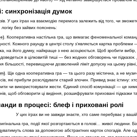
і: синхронізація думок
зів. У цих іграх на взаємодію перемога залежить від того, чи зможете
ю логіку без зайвих пояснень:
e)
. Кооперативна настільна гра, що вимагає феноменальної команд
дності. Кожного раунду в центрі столу з’являється картка проблеми 
яка, на його думку, найкраще з нею асоціюється. Щоб зробити вибір, 
оведеться в цілковитій тиші — без жодних обговорень чи підказок. 
ння більшості, перевищуючи дозволений ліміт допуску на цьому рівні
um)
. Ще одна кооперативна гра — та цього разу містична, а не музи
в, які прибули розслідувати старий злочин. Привид знає істину: хто
рити чи використовувати жести. Єдиний спосіб комунікації — це химе
днів, щоб обговорити ці видіння, розшифрувати приховані підказки та
нди в процесі: блеф і приховані ролі
У цих іграх ви не завжди знаєте, хто саме перебуває у ваші
ригінальна гра, події якої розгортаються в голові… живої людини. 
адуватимуть слова за допомогою абстрактних карток спогадів. Але о