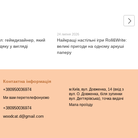
24 липня 2026
л: геймдизайнер, який
Найкращі настільні ігри Roll&Write:
яку у вигляді
великі пригоди на одному аркуші
паперу
Контактна інформація
+380950036974
м.Київ, вул. Довженка, 14 (вхід з
вул. О. Довженка, біля зупинки
Ми вам перетелефонуємо
вул. Дегтярівська), точка видачі
Мапа проїзду
+380950036974
woodcat.d@gmail.com