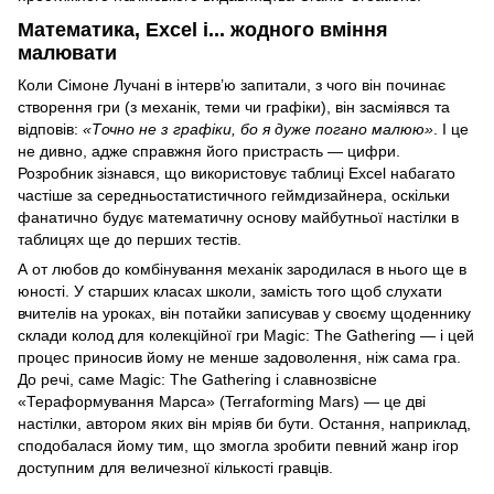
Математика, Excel і... жодного вміння
малювати
Коли Сімоне Лучані в інтерв’ю запитали, з чого він починає
створення гри (з механік, теми чи графіки), він засміявся та
відповів:
«Точно не з графіки, бо я дуже погано малюю»
. І це
не дивно, адже справжня його пристрасть — цифри.
Розробник зізнався, що використовує таблиці Excel набагато
частіше за середньостатистичного геймдизайнера, оскільки
фанатично будує математичну основу майбутньої настілки в
таблицях ще до перших тестів.
А от любов до комбінування механік зародилася в нього ще в
юності. У старших класах школи, замість того щоб слухати
вчителів на уроках, він потайки записував у своєму щоденнику
склади колод для колекційної гри Magic: The Gathering — і цей
процес приносив йому не менше задоволення, ніж сама гра.
До речі, саме Magic: The Gathering і славнозвісне
«Тераформування Марса» (Terraforming Mars) — це дві
настілки, автором яких він мріяв би бути. Остання, наприклад,
сподобалася йому тим, що змогла зробити певний жанр ігор
доступним для величезної кількості гравців.