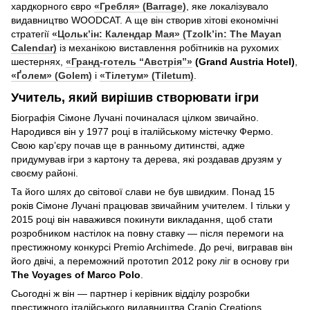
хардкорного євро
«Гребля» (Barrage)
, яке локалізувало
видавництво WOODCAT. А ще він створив хітові економічні
стратегії
«Цольк’ін: Календар Мая» (Tzolk’in: The Mayan
Calendar)
із механікою виставлення робітників на рухомих
шестернях,
«Гранд-готель “Австрія”»
(Grand Austria Hotel)
,
«Ґолем» (Golem)
і
«Тілетум» (Tiletum)
.
Учитель, який вирішив створювати ігри
Біографія Сімоне Лучані починалася цілком звичайно.
Народився він у 1977 році в італійському містечку Фермо.
Свою кар’єру почав ще в ранньому дитинстві, адже
придумував ігри з картону та дерева, які роздавав друзям у
своєму районі.
Та його шлях до світової слави не був швидким. Понад 15
років Сімоне Лучані працював звичайним учителем. І тільки у
2015 році він наважився покинути викладання, щоб стати
розробником настілок на повну ставку — після перемоги на
престижному конкурсі Premio Archimede. До речі, вигравав він
його двічі, а переможний прототип 2012 року ліг в основу гри
The Voyages of Marco Polo
.
Сьогодні ж він — партнер і керівник відділу розробки
престижного італійського видавництва Cranio Creations.