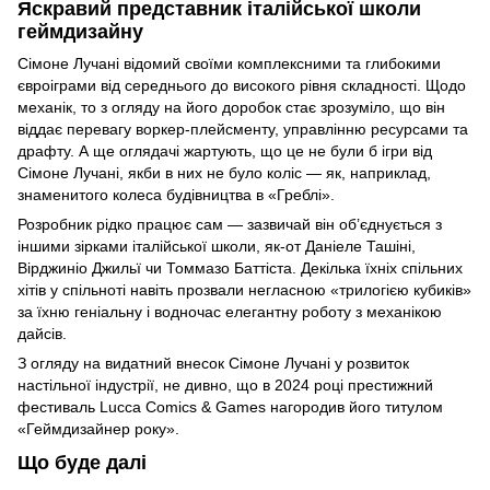
Яскравий представник італійської школи
геймдизайну
Сімоне Лучані відомий своїми комплексними та глибокими
євроіграми від середнього до високого рівня складності. Щодо
механік, то з огляду на його доробок стає зрозуміло, що він
віддає перевагу воркер-плейсменту, управлінню ресурсами та
драфту. А ще оглядачі жартують, що це не були б ігри від
Сімоне Лучані, якби в них не було коліс — як, наприклад,
знаменитого колеса будівництва в «Греблі».
Розробник рідко працює сам — зазвичай він об’єднується з
іншими зірками італійської школи, як-от Даніеле Ташіні,
Вірджиніо Джильї чи Томмазо Баттіста. Декілька їхніх спільних
хітів у спільноті навіть прозвали негласною «трилогією кубиків»
за їхню геніальну і водночас елегантну роботу з механікою
дайсів.
З огляду на видатний внесок Сімоне Лучані у розвиток
настільної індустрії, не дивно, що в 2024 році престижний
фестиваль Lucca Comics & Games нагородив його титулом
«Геймдизайнер року».
Що буде далі