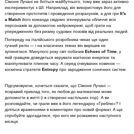
Сімоне Лучані не боїться майбутнього, тому вже зараз активно
експериментує з ШІ. Наприклад, він використовує його для
створення прототипів і проведення розрахунків, а для гри
It’s
a Match
його команда свідомо згенерувала обличчя всіх
персонажів за допомогою нейромережі, щоб грати на
упередженнях без ризику судових позовів від реальних людей.
Попереду на італійського розробника чекає ще один
гучний реліз — і на класичних темах він вирішив не
зупинятися. Минулого року світ побачив
Echoes of Time
, у
якій гравцям доведеться керувати магічною енергією та
маніпулювати плином часу. А серед очікуваних новинок —
космічна стратегія
Entropy
про зародження сонячних систем.
Підсумовуючи, хочеться сказати, що Сімоне Лучані —
яскравий приклад того, як любов до математики може
допомогти в житті (і в створенні настільних ігор). А ви
розповідайте, чи грали вже в його легендарну «Греблю»? І
діліться враженнями в коментарях про новий формат. А ще
спробуйте здогадатися, про кого ми розкажемо наступного
місяця.