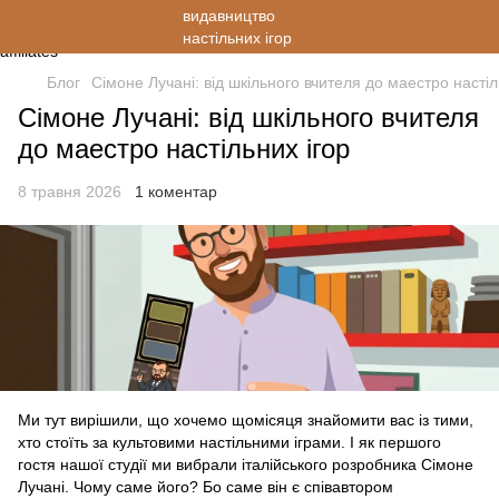
Блог
Сімоне Лучані: від шкільного вчителя до маестро настіл
Сімоне Лучані: від шкільного вчителя
до маестро настільних ігор
8 травня 2026
1 коментар
Ми тут вирішили, що хочемо щомісяця знайомити вас із тими,
хто стоїть за культовими настільними іграми. І як першого
гостя нашої студії ми вибрали італійського розробника Сімоне
Лучані. Чому саме його? Бо саме він є співавтором