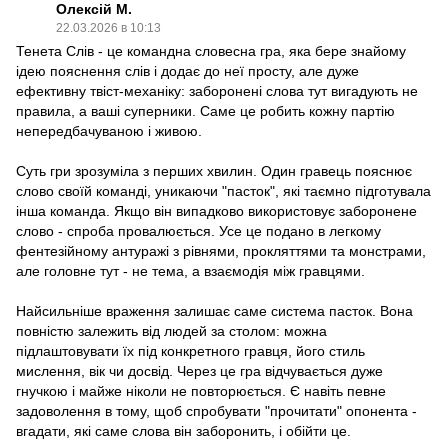
Олексій М.
22.03.2026 в 10:13
Тенета Слів - це командна словесна гра, яка бере знайому
ідею пояснення слів і додає до неї просту, але дуже
ефективну твіст-механіку: заборонені слова тут вигадують не
правила, а ваші суперники. Саме це робить кожну партію
непередбачуваною і живою.
Суть гри зрозуміла з перших хвилин. Один гравець пояснює
слово своїй команді, уникаючи "пасток", які таємно підготувала
інша команда. Якщо він випадково використовує заборонене
слово - спроба провалюється. Усе це подано в легкому
фентезійному антуражі з рівнями, прокляттями та монстрами,
але головне тут - не тема, а взаємодія між гравцями.
Найсильніше враження залишає саме система пасток. Вона
повністю залежить від людей за столом: можна
підлаштовувати їх під конкретного гравця, його стиль
мислення, вік чи досвід. Через це гра відчувається дуже
гнучкою і майже ніколи не повторюється. Є навіть певне
задоволення в тому, щоб спробувати "прочитати" опонента -
вгадати, які саме слова він заборонить, і обійти це.