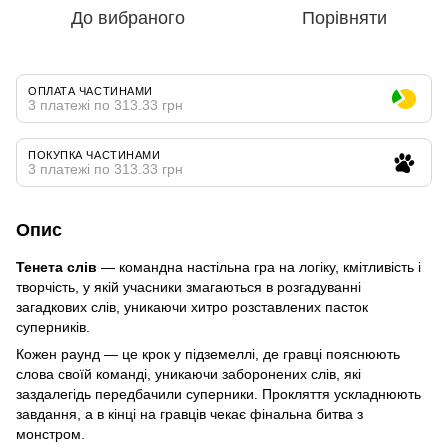
До вибраного
Порівняти
ОПЛАТА ЧАСТИНАМИ
3 платежі по 313.33 грн
ПОКУПКА ЧАСТИНАМИ
3 платежі по 313.33 грн
Опис
Тенета слів
— командна настільна гра на логіку, кмітливість і
творчість, у якій учасники змагаються в розгадуванні
загадкових слів, уникаючи хитро розставлених пасток
суперників.
Кожен раунд — це крок у підземеллі, де гравці пояснюють
слова своїй команді, уникаючи заборонених слів, які
заздалегідь передбачили суперники. Прокляття ускладнюють
завдання, а в кінці на гравців чекає фінальна битва з
монстром.