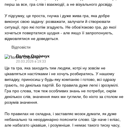
перш за все, гра слів і взаємодії, а не візуального досвіду.
У підсумку, це проста, гнучка і дуже жива гра, яка добре
виконує свою задачу: розважати, залучати й створювати
ситуації, про які потім згадують. Не обов’язково гра, до якої
хочеться повертатися щодня - але якщо її запропонують,
відмовлятися не доведеться.
Відповісти
Поліна Охрімчук
20.03.2026 в 19:33
Це та гра, яка заходить тим людям, котрі ну зовсім не
цікавляться настілками і не хочуть розбиратись. У нашому
випадку, приносиш у будь-яку компанію і готово, всі одразу
грають, по декілька партій. Бо правила дуже легкі і зрозумілі.
Гра про слова, тож теж особливих знань не потребує, окрім
декількох слів, значення яких ми гуглили, бо ніхто за столом не
розумів значення.
По правилах не складна, і заставляє мозок думати, як дуже
небанально та неординарно пояснити слово. Це наче і еліас,
але набагато цікавіше, і розумніше. І немає такого тиску часу,