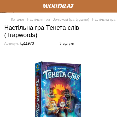
Каталог
Настільні ігри
Вечіркові (partygame)
Настільна гра 
Настільна гра Тенета слів
(Trapwords)
Артикул:
kg11973
3 відгуки