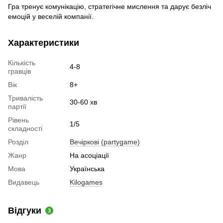
Гра тренує комунікацію, стратегічне мислення та дарує безліч
емоцій у веселій компанії.
Характеристики
Кількість
4-8
гравців
Вік
8+
Тривалість
30-60 хв
партії
Рівень
1/5
складності
Розділ
Вечіркові (partygame)
Жанр
На асоціації
Мова
Українська
Видавець
Kilogames
Відгуки
3