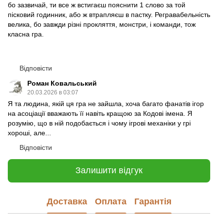
бо зазвичай, ти все ж встигаєш пояснити 1 слово за той
пісковий годинник, або ж втрапляєш в пастку. Регравабельність
велика, бо завжди різні прокляття, монстри, і команди, тож
класна гра.
Відповісти
Роман Ковальський
20.03.2026 в 03:07
Я та людина, якій ця гра не зайшла, хоча багато фанатів ігор
на асоціації вважають її навіть кращою за Кодові імена. Я
розумію, що в ній подобається і чому ігрові механіки у грі
хороші, але...
Відповісти
Залишити відгук
Доставка
Оплата
Гарантія