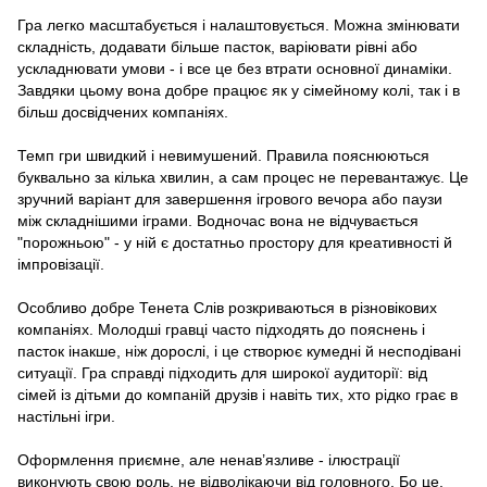
Гра легко масштабується і налаштовується. Можна змінювати
складність, додавати більше пасток, варіювати рівні або
ускладнювати умови - і все це без втрати основної динаміки.
Завдяки цьому вона добре працює як у сімейному колі, так і в
більш досвідчених компаніях.
Темп гри швидкий і невимушений. Правила пояснюються
буквально за кілька хвилин, а сам процес не перевантажує. Це
зручний варіант для завершення ігрового вечора або паузи
між складнішими іграми. Водночас вона не відчувається
"порожньою" - у ній є достатньо простору для креативності й
імпровізації.
Особливо добре Тенета Слів розкриваються в різновікових
компаніях. Молодші гравці часто підходять до пояснень і
пасток інакше, ніж дорослі, і це створює кумедні й несподівані
ситуації. Гра справді підходить для широкої аудиторії: від
сімей із дітьми до компаній друзів і навіть тих, хто рідко грає в
настільні ігри.
Оформлення приємне, але ненав’язливе - ілюстрації
виконують свою роль, не відволікаючи від головного. Бо це,