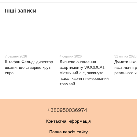
Інші записи
7 серпня 2026
4 серпня 2026
31 липня 2026
Штефан Фельд: директор
Липневе оновлення
Думати ніко
школи, що створює круті
асортименту WOODCAT:
настільні іг
євро
містичний ліс, закинута
реального 
психлікарня і некерований
трамвай
+380950036974
Контактна інформація
Повна версія сайту