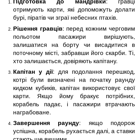
Підготовка до мандрівки
: гравці
отримують карти, які допоможуть долати
бурі, піратів чи зграї небесних птахів.
Рішення гравців
: перед кожним черговим
польотом пасажири вирішують,
залишатися на борту чи висадитися в
поточному місті, забравши його скарби. Ті,
хто залишається, довіряють капітану.
Капітан у дії
: для подолання перешкод,
котрі були визначені на початку раунду
кидком кубиків, капітан використовує свої
карти. Якщо йому бракує потрібних,
корабель падає, і пасажири втрачають
награбоване.
Завершення раунду
: якщо подорож
успішна, корабель рухається далі, а ставки
стають ще вищими.