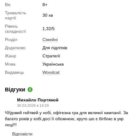
Вік
8+
Тривалість
30 хв
партії
Рівень
1,32/5
складності
Розділ
Cімейні
Додатково
Для підлітків
Жанр
Стратегії
Мова
Українська
Видавець
Woodcat
Відгуки
8
Михайло Портяной
30.03.2026 в 14:29
ЧУдовий гейтвей у хобі, офігезна гра для великої кампанії. За
багато років у хобі досі її обожнюю, круто шо є бігбокс в укр
лоці!!!
Відповісти