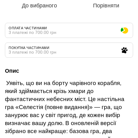
До вибраного
Порівняти
ОПЛАТА ЧАСТИНАМИ
3 платежі по 700.00 грн
ПОКУПКА ЧАСТИНАМИ
3 платежі по 700.00 грн
Опис
Уявіть, що ви на борту чарівного корабля,
який здіймається крізь хмари до
фантастичних небесних міст. Це настільна
гра «Селестія (повне видання)» — гра, що
занурює вас у світ пригод, де кожен вибір
визначає вашу долю. В оновленій версії
зібрано все найкраще: базова гра, два