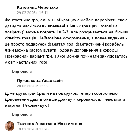
Катерина Черепаха
29.03.2026 в 15:11
Фантастична гра, одна з найкращих сімейок, перевіряти свою
удачу та наскільки ви впевнені в інших гравцях і готові їм
повірити)) можна пограти і в 2-3, але розкривається на більшу
кількість гравців. Неймовірне оформлення, а повне видання -
це просто подарунок фанатам гри, фантастичний корабель,
який можна кастомізувати і одразу доповнення в коробці.
Прекрасний варіант гри, з якої можна починати занурюватись
у світ настільних ігор!
Відповісти
Лукошкова Анастасія
28.03.2026 в 12:52
Дуже крута гра- брали на подарунок, тепер і собі хочемо!
Доповнення дають більше драйву й керованості. Невелика й
азартна. Рекомендую!
Відповісти
Ткачова Анастасія Максимівна
19.03.2026 в 21:26