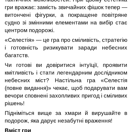
гри вражає: замість звичайних фішок тепер —
витончені фігурки, а покращене повітряне
судно зі змінними елементами на вибір стає
центром подорожі.
«Селестія» — це гра про сміливість, стратегію
і готовність ризикувати заради небесних
багатств.
Чи готові ви довіритися інтуїції, проявити
кмітливість і стати легендарним дослідником
небесних міст? Настільна гра «Селестія
(повне видання)» чекає, щоб подарувати вам
вечори сповнені захопливих пригод і сміливих
рішень!
Підніміться вище за хмари й вирушайте в
подорож, яка дарує незабутні враження!
Вміст гри