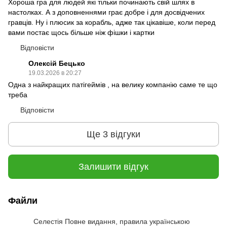
Хороша гра для людей які тільки починають свій шлях в
настолках. А з доповненнями грає добре і для досвідчених
гравців. Ну і плюсик за корабль, адже так цікавіше, коли перед
вами постає щось більше ніж фішки і картки
Відповісти
Олексій Бецько
19.03.2026 в 20:27
Одна з найкращих патігеймів , на велику компанію саме те що
треба
Відповісти
Ще 3 відгуки
Залишити відгук
Файли
Селестія Повне видання, правила українською