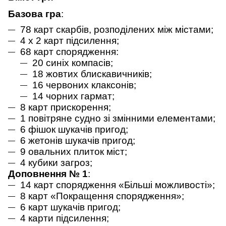
Базова гра
:
78 карт скарбів, розподілених між містами;
4 х 2 карт підсилення;
68 карт спорядження:
20 синіх компасів;
18 жовтих блискавичників;
16 червоних клаксонів;
14 чорних гармат;
8 карт прискорення;
1 повітряне судно зі змінними елементами;
6 фішок шукачів пригод;
6 жетонів шукачів пригод;
9 овальних плиток міст;
4 кубики загроз;
Доповнення № 1
:
14 карт спорядження «Більші можливості»;
8 карт «Покращення спорядження»;
6 карт шукачів пригод;
4 карти підсилення;