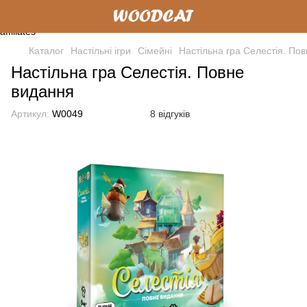
Каталог
Настільні ігри
Cімейні
Настільна гра Селестія. По
Настільна гра Селестія. Повне
видання
Артикул:
W0049
8 відгуків