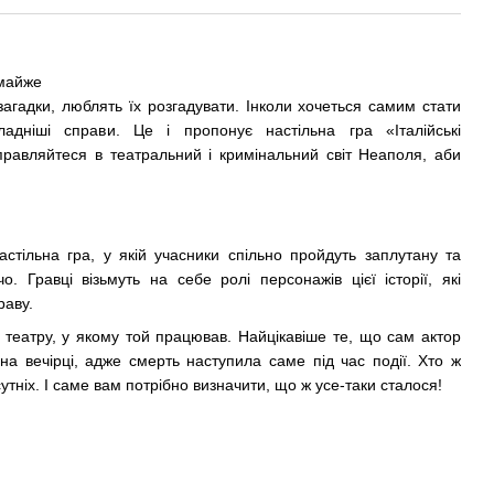
 майже
агадки, люблять їх розгадувати. Інколи хочеться самим стати
адніші справи. Це і пропонує настільна гра «Італійські
дправляйтеся в театральний і кримінальний світ Неаполя, аби
астільна гра, у якій учасники спільно пройдуть заплутану та
 Гравці візьмуть на себе ролі персонажів цієї історії, які
раву.
і театру, у якому той працював. Найцікавіше те, що сам актор
на вечірці, адже смерть наступила саме під час події. Хто ж
тніх. І саме вам потрібно визначити, що ж усе-таки сталося!