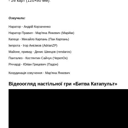
- 26 карт (120×80 мм).
Озвучили:
Наратор - Андрій Корзаченко
Наратор Правил - Мар'яна Янкевич (МаріАм)
Капеце - Михайло Карпань (Пан Карпань)
Імпрота - Ігор Анісімов (AdrianZP)
Майоне, привид - Денис Швецов (rendaros)
Панталео - Костянтин Сайчук (ЧерепОк)
Річчарді - Юліан Грицевич (Падон)
Координація озвучення - Мар'яна Янкевич
Відеоогляд настільної гри «Битва Катапульт»