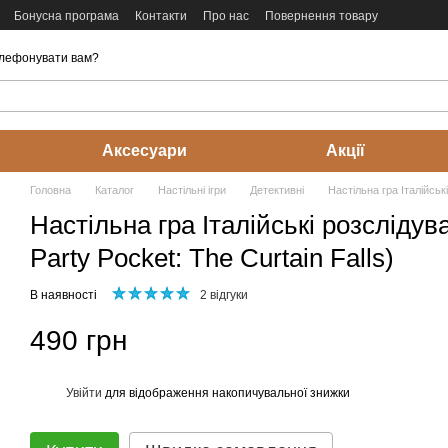
Бонусна програма
Контакти
Про нас
Повернення товару
лефонувати вам?
Аксесуари
Акції
Головна
Каталог
Настільні ігри
Детективні
Настільна гра Італійськ
Настільна гра Італійські розслідув
Party Pocket: The Curtain Falls)
В наявності
2 відгуки
490 грн
Увійти
для відображення накопичувальної знижки
%