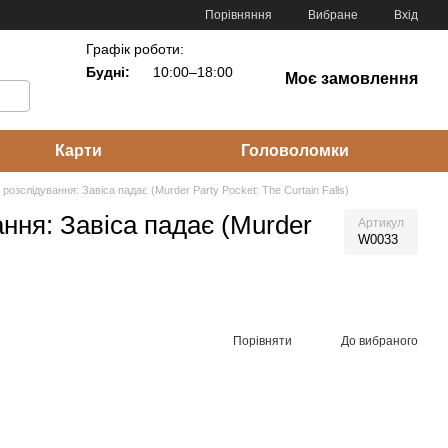
Порівняння
Вибране
Вхід
Графік роботи:
Будні:
10:00–18:00
Моє замовлення
Карти
Головоломки
і розслідування: Завіса падає (Murder Party Pocket: The Curtain Falls)
ання: Завіса падає (Murder
Артикул
W0033
Порівняти
До вибраного