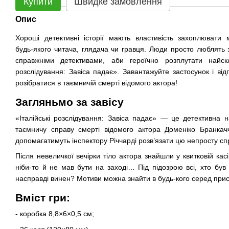
Купити
Швидке замовлення
Опис
Хороші детективні історії мають властивість захоплювати
будь-якого читача, глядача чи гравця. Люди просто люблять з
справжніми детективами, аби героїчно розплутати найскл
розслідування: Завіса падає». Завантажуйте застосунок і ві
розібратися в таємничій смерті відомого актора!
Загляньмо за завісу
«Італійські розслідування: Завіса падає» — це детективна н
таємничу справу смерті відомого актора Доменіко Бранкаччо.
допомагатимуть інспектору Річчарді розв’язати цю непросту сп
Після невеличкої вечірки тіло актора знайшли у квитковій кас
ніби-то й не мав бути на заході… Під підозрою всі, хто був 
насправді винен? Мотиви можна знайти в будь-кого серед прису
Вміст гри:
- коробка 8,8×6×0,5 см;