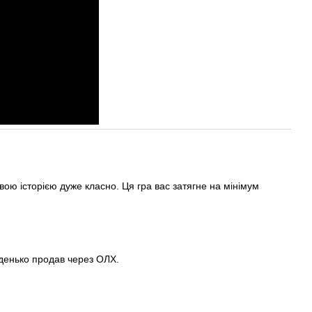
вою історією дуже класно. Ця гра вас затягне на мінімум
иденько продав через ОЛХ.