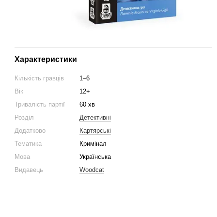
Характеристики
Кількість гравців
1–6
Вік
12+
Тривалість партії
60 хв
Розділ
Детективні
Додатково
Картярські
Тематика
Кримінал
Мова
Українська
Видавець
Woodcat