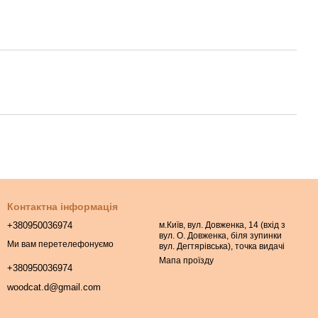
Контактна інформація
+380950036974
м.Київ, вул. Довженка, 14 (вхід з
вул. О. Довженка, біля зупинки
Ми вам перетелефонуємо
вул. Дегтярівська), точка видачі
Мапа проїзду
+380950036974
woodcat.d@gmail.com