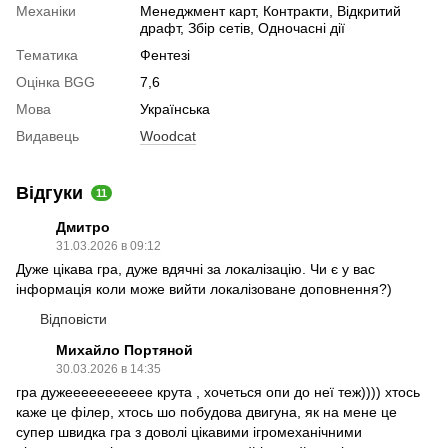
Механіки
Менеджмент карт, Контракти, Відкритий
драфт, Збір сетів, Одночасні дії
Тематика
Фентезі
Оцінка BGG
7,6
Мова
Українська
Видавець
Woodcat
Відгуки
11
Дмитро
31.03.2026 в 09:12
Дуже цікава гра, дуже вдячні за локалізацію. Чи є у вас
інформація коли може вийти локалізоване доповнення?)
Відповісти
Михайло Портяной
30.03.2026 в 14:35
гра дужеееееееееее крута , хочеться опи до неї теж)))) хтось
каже це філер, хтось шо побудова двигуна, як на мене це
супер швидка гра з доволі цікавими ігромеханічними