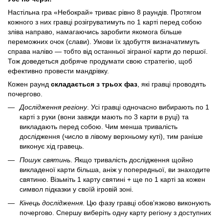
Настільна гра «Небокрай» триває рівно 8 раундів. Протягом
кожного з них гравці розігруватимуть по 1 карті перед собою
зліва направо, намагаючись заробити якомога більше
переможних очок (слави). Умови їх здобуття визначатимуть
справа наліво — тобто від останньої зіграної карти до першої.
Тож доведеться добряче продумати свою стратегію, щоб
ефективно провести мандрівку.
Кожен раунд
складається з трьох фаз
, які гравці проводять
почергово.
Дослідження регіону
. Усі гравці одночасно вибирають по 1
карті з руки (вони завжди мають по 3 карти в руці) та
викладають перед собою. Чим менша тривалість
дослідження (число в лівому верхньому куті), тим раніше
виконує хід гравець.
Пошук святинь
. Якщо тривалість дослідження щойно
викладеної карти більша, аніж у попередньої, ви знаходите
святиню. Візьміть 1 карту святині + ще по 1 карті за кожен
символ підказки у своїй ігровій зоні.
Кінець дослідження
. Цю фазу гравці обов’язково виконують
почергово. Спершу виберіть одну карту регіону з доступних