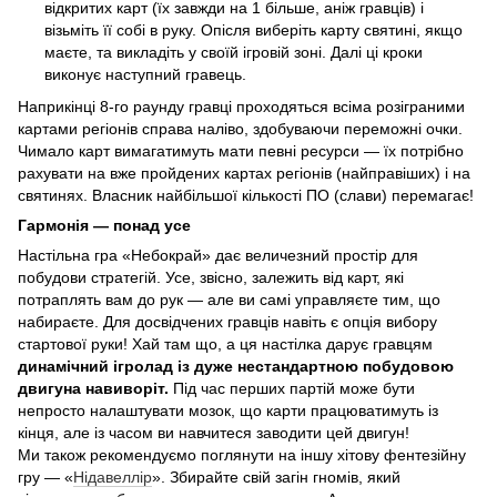
відкритих карт (їх завжди на 1 більше, аніж гравців) і
візьміть її собі в руку. Опісля виберіть карту святині, якщо
маєте, та викладіть у своїй ігровій зоні. Далі ці кроки
виконує наступний гравець.
Наприкінці 8-го раунду гравці проходяться всіма розіграними
картами регіонів справа наліво, здобуваючи переможні очки.
Чимало карт вимагатимуть мати певні ресурси — їх потрібно
рахувати на вже пройдених картах регіонів (найправіших) і на
святинях. Власник найбільшої кількості ПО (слави) перемагає!
Гармонія — понад усе
Настільна гра «Небокрай» дає величезний простір для
побудови стратегій. Усе, звісно, залежить від карт, які
потраплять вам до рук — але ви самі управляєте тим, що
набираєте. Для досвідчених гравців навіть є опція вибору
стартової руки! Хай там що, а ця настілка дарує гравцям
динамічний ігролад із дуже нестандартною побудовою
двигуна навиворіт.
Під час перших партій може бути
непросто налаштувати мозок, що карти працюватимуть із
кінця, але із часом ви навчитеся заводити цей двигун!
Ми також рекомендуємо поглянути на іншу хітову фентезійну
гру — «
Нідавеллір
». Збирайте свій загін гномів, який