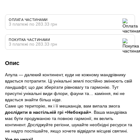
ОПЛАТА ЧАСТИНАМИ
3 платежі по 283.33 грн
ПОКУПКА ЧАСТИНАМИ
3 платежі по 283.33 грн
Опис
Алула — далекий континент, куди не кожному мандрівнику
вдається потрапити. Ці унікальні землі постійно змінюють свій
ландшафт, що дає зберігати рівновагу та гармонію. Тут
присутні унікальні види флори, фауни та… каміння, які не
вдасться знайти більш ніде.
Саме цю територію, як і її мешканців, вам випала змога
дослідити в настільній грі «Небокрай»
. Ваша мандрівка
має бути продуманою та повною гармонії, як велить
континент. Досліджуйте регіони, шукайте необхідні ресурси та
не надто поспішайте, якщо хочете відвідати місцеві святині.
Усе по черзі!