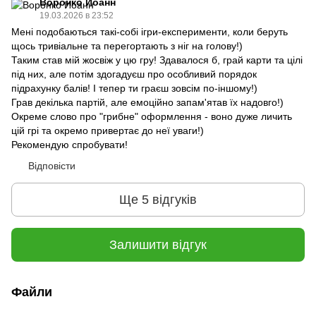
Воронко Иоанн
19.03.2026 в 23:52
Мені подобаються такі-собі ігри-експерименти, коли беруть
щось тривіальне та перегортають з ніг на голову!)
Таким став мій жосвіж у цю гру! Здавалося б, грай карти та цілі
під них, але потім здогадуєш про особливий порядок
підрахунку балів! І тепер ти граєш зовсім по-іншому!)
Грав декілька партій, але емоційно запам'ятав їх надовго!)
Окреме слово про "грибне" оформлення - воно дуже личить
цій грі та окремо привертає до неї уваги!)
Рекомендую спробувати!
Відповісти
Ще 5 відгуків
Залишити відгук
Файли