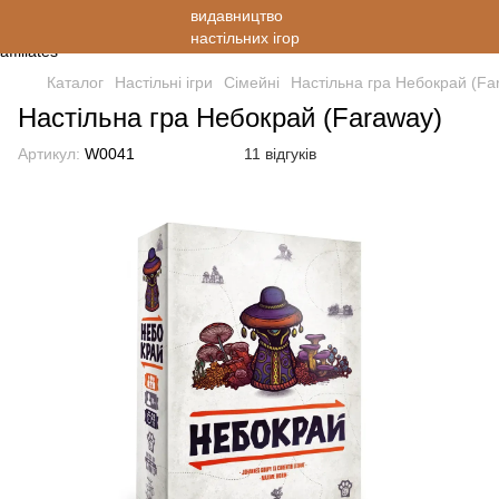
Каталог
Настільні ігри
Cімейні
Настільна гра Небокрай (Fa
Настільна гра Небокрай (Faraway)
Артикул:
W0041
11 відгуків