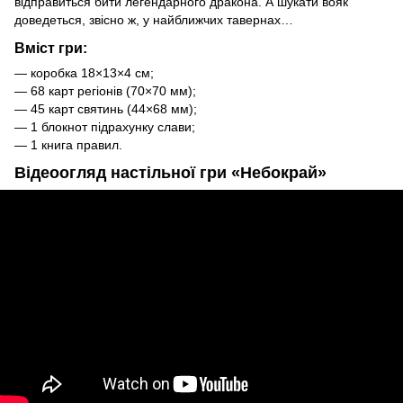
відправиться бити легендарного дракона. А шукати вояк
доведеться, звісно ж, у найближчих тавернах…
Вміст гри:
— коробка 18×13×4 см;
— 68 карт регіонів (70×70 мм);
— 45 карт святинь (44×68 мм);
— 1 блокнот підрахунку слави;
— 1 книга правил.
Відеоогляд настільної гри «Небокрай»