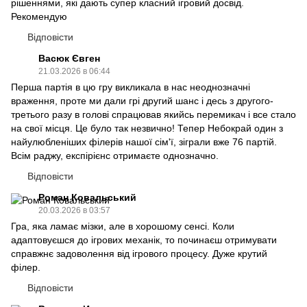
рішеннями, які дають супер класний ігровий досвід.
Рекомендую
Відповісти
Васюк Євген
21.03.2026 в 06:44
Перша партія в цю гру викликала в нас неоднозначні
враження, проте ми дали грі другий шанс і десь з другого-
третього разу в голові спрацював якийсь перемикач і все стало
на свої місця. Це було так незвично! Тепер Небокрай один з
найулюбленіших філерів нашої сім'ї, зіграли вже 76 партій.
Всім раджу, експірієнс отримаєте однозначно.
Відповісти
Роман Ковальський
20.03.2026 в 03:57
Гра, яка ламає мізки, але в хорошому сенсі. Коли
адаптовуєшся до ігрових механік, то починаєш отримувати
справжнє задоволення від ігрового процесу. Дуже крутий
філер.
Відповісти