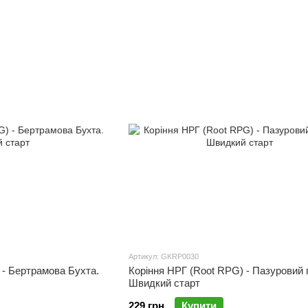
Артикул: GKRP0030
 - Бертрамова Бухта.
Коріння НРГ (Root RPG) - Пазуровий 
Швидкий старт
229 грн
Купити