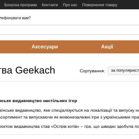
Бонусна програма
Контакти
Про нас
Повернення товару
лефонувати вам?
Аксесуари
Акції
цтва Geekach
за популярніс
Сортування:
нське видавництво настільних ігор
нське видавництво, яке спеціалізується на локалізації та випуску на
ртимент та випускаючи як мовонезалежні ігри з українськими правила
том видавництва став «Острів котів» – гра, що швидко здобула попу
ій поповнили такі відомі тайтли, як «Res Arcana», «Коса», «Дюна: Ім