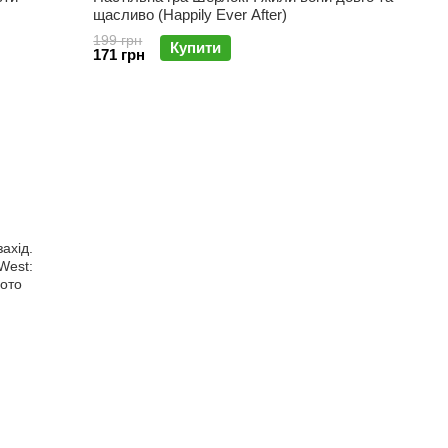
щасливо (Happily Ever After)
199 грн
Купити
171 грн