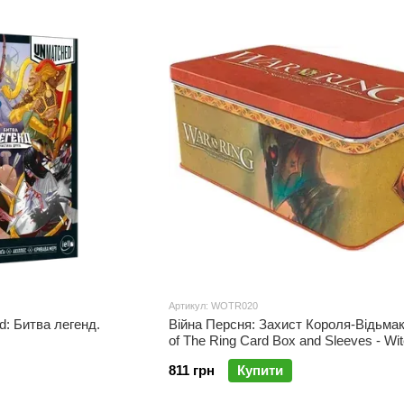
ід Geekach Games
 є ігри для різних категорій гравців:
 доступні для всіх вікових груп («Острів котів», «Одним словом»).
одумані, глибокі механіки для досвідчених гравців («Коса», «Res Ar
для тих, хто любить грати разом («Екіпаж: Пошуки дев’ятої планети
видкі, емоційні та веселі («З молотка!», «Орифлама»).
Geekach Games
від Geekach Games можна в інтернет магазині Woodcat.
країнські локалізації світових настільних хітів – Geekach Games ста
Артикул: WOTR020
d: Битва легенд.
Війна Персня: Захист Короля-Відьмак
of The Ring Card Box and Sleeves - Wi
Version
811 грн
Купити