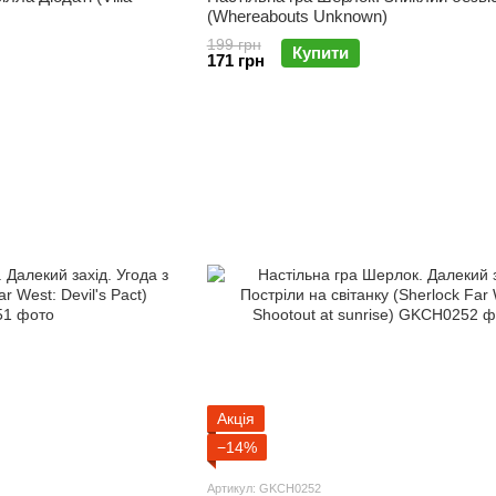
(Whereabouts Unknown)
199 грн
Купити
171 грн
Акція
−14%
Артикул: GKCH0252