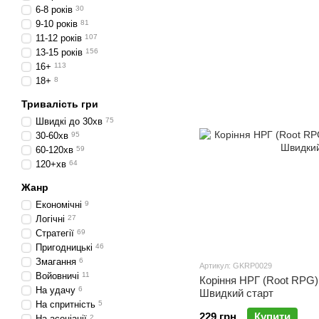
6-8 років
30
9-10 років
81
11-12 років
107
13-15 років
156
16+
113
18+
8
Тривалість гри
Швидкі до 30хв
75
30-60хв
95
60-120хв
59
120+хв
64
Жанр
Економічні
9
Логічні
27
Стратегії
69
Пригодницькі
46
Змагання
6
Артикул: GKRP0029
Войовничі
11
Коріння НРГ (Root RPG)
На удачу
6
Швидкий старт
На спритність
5
229 грн
Купити
На асоціації
2