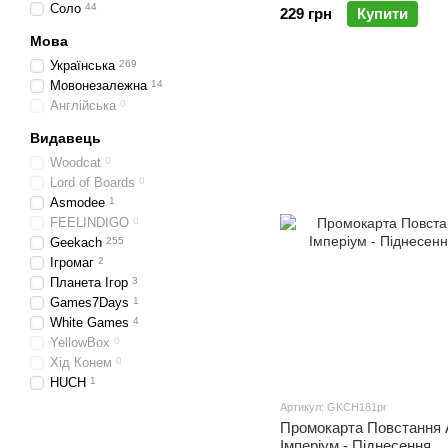
Соло
44
229 грн
Купити
Мова
Українська
269
Мовонезалежна
14
Англійська
0
Видавець
Woodcat
0
Lord of Boards
0
Asmodee
1
FEELINDIGO
0
Geekach
255
Ігромаг
2
Планета Ігор
3
Games7Days
1
White Games
4
YellowBox
0
Хід Конем
0
HUCH
1
Артикул: GKCH181pr
Промокарта Повстання А
Імперіум - Піднесення