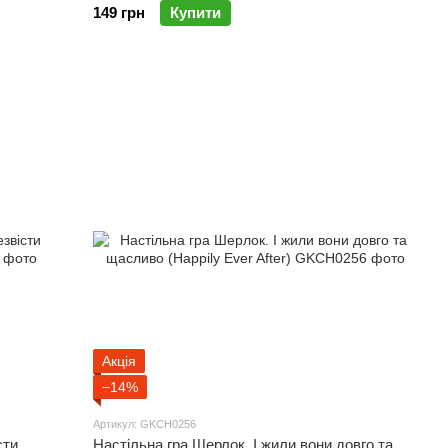
149 грн
Купити
Акція
−14%
Артикул: GKCH0256
сти
Настільна гра Шерлок. І жили вони довго та