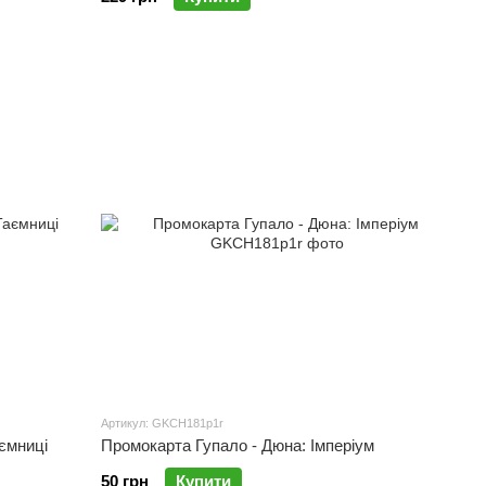
Артикул: GKCH181p1r
ємниці
Промокарта Гупало - Дюна: Імперіум
50 грн
Купити