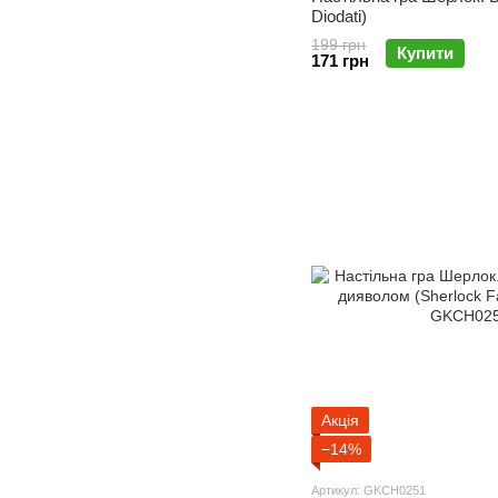
Diodati)
199 грн
Купити
171 грн
Акція
−14%
Артикул: GKCH0251