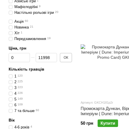
Азійські ігри
1
Мафієподібні
9
Настільно рольові ігри
20
Акція
60
Новинка
21
Хіт
1
Передзамовлення
19
Ціна, грн
Від Ціна, грн
До Ціна, грн
ОК
Кількість гравців
1
120
2
225
3
223
4
226
5
149
Артикул: GKCH181p2r
6
109
Промокарта Дункан, Вір
7 та більше
60
Імперіум ( Dune: Imperiu
Blade Promo Card)
Вік
50 грн
Купити
4-6 років
4