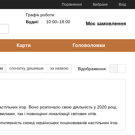
Порівняння
Вибране
Вхід
Графік роботи:
Будні:
10:00–18:00
Моє замовлення
Карти
Головоломки
тю
спочатку дешевше
за назвою
Відображення:
стільних ігор. Воно розпочало свою діяльність у 2020 році,
ми, так і повноцінні локалізації світових хітів.
лярність серед українських поціновувачів настільних ігор.
періум», «Утрачені моря» та інші.