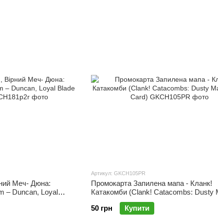
Артикул: GKCH105PR
ний Меч- Дюна:
Промокарта Запилена мапа - Кланк!
m – Duncan, Loyal
Катакомби (Clank! Catacombs: Dusty
Promo Card)
50 грн
Купити