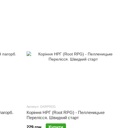
Артикул: GKRP0031
пагорб.
Коріння НРГ (Root RPG) - Пелленицьке
Перелісся. Швидкий старт
229 грн
Купити