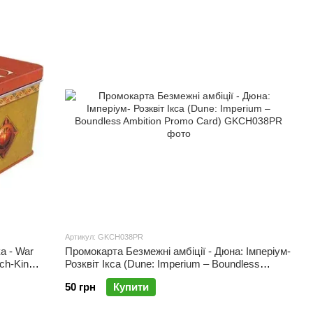
cana»).
», «Утрачені моря»).
не чудовим вибором!
Артикул: GKCH038PR
а - War
Промокарта Безмежні амбіції - Дюна: Імперіум-
tch-King
Розквіт Ікса (Dune: Imperium – Boundless
Ambition Promo Card)
50 грн
Купити