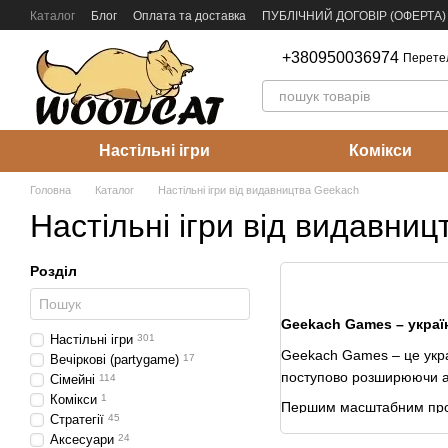
Перейти до основного контенту
Каталог
Блог
Оплата та доставка
ПУБЛІЧНИЙ ДОГОВІР (ОФЕРТА)
Як видати свою гру?
Гурт
+380950036974
Перете
Настільні ігри
Комікси
Головна
Каталог
Настільні ігри від видавництва Geekach
Настільні ігри від видавни
Розділ
Geekach Games – украї
Настільні ігри
301
Geekach Games – це украї
Вечіркові (partygame)
17
поступово розширюючи асо
Cімейні
114
Комікси
1
Першим масштабним проєк
Стратегії
45
Згодом каталог локалізац
Аксесуари
24