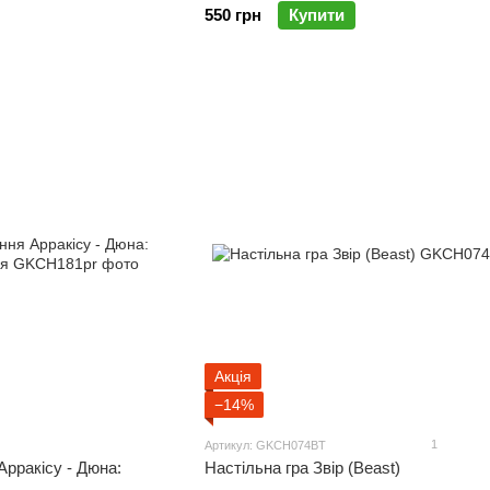
550 грн
Купити
Акція
−14%
1
Артикул: GKCH074BT
рракісу - Дюна:
Настільна гра Звір (Beast)