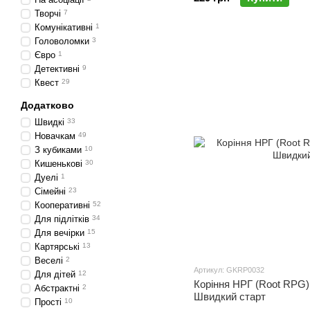
Творчі
7
Комунікативні
1
Головоломки
3
Євро
1
Детективні
9
Квест
29
Додатково
Швидкі
33
Новачкам
49
З кубиками
10
Кишенькові
30
Дуелі
1
Сімейні
23
Кооперативні
52
Для підлітків
34
Для вечірки
15
Картярські
13
Веселі
2
Артикул: GKRP0032
Для дітей
12
Коріння НРГ (Root RPG)
Абстрактні
2
Швидкий старт
Прості
10