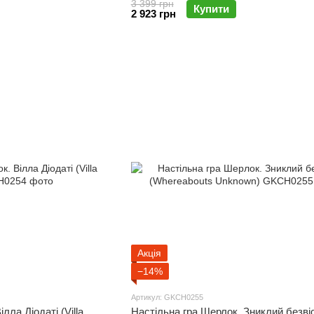
3 399 грн
Купити
2 923 грн
Акція
−14%
Артикул: GKCH0255
лла Діодаті (Villa
Настільна гра Шерлок. Зниклий безві