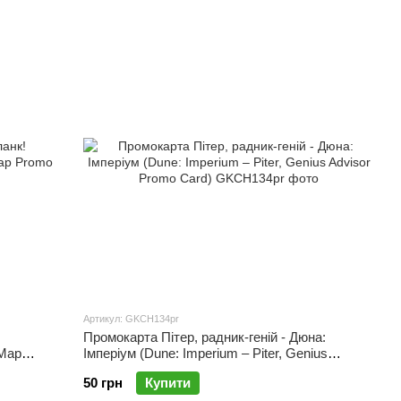
Артикул: GKCH134pr
Промокарта Пітер, радник-геній - Дюна:
 Map
Імперіум (Dune: Imperium – Piter, Genius
Advisor Promo Card)
50 грн
Купити