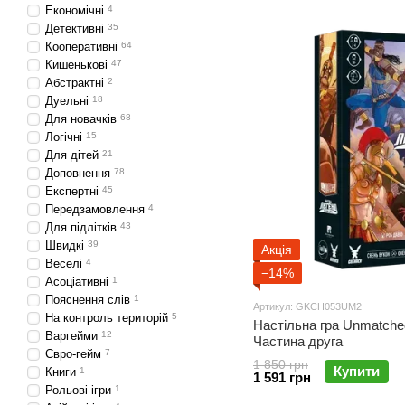
Економічні
4
Різноманіття ігор в
Детективні
35
В асортименті видавництва
Кооперативні
64
Кишенькові
47
Сімейні ігри
– легкі,
Абстрактні
2
Стратегічні ігри
– пр
Дуельні
18
Для новачків
68
Кооперативні ігри
– 
Логічні
15
Ігри для вечірок
– ш
Для дітей
21
Доповнення
78
Де купити ігри від 
Експертні
45
Придбати настільні ігри 
Передзамовлення
4
Для підлітків
43
Якщо ви шукаєте якісні у
Швидкі
39
Акція
Веселі
4
−14%
Асоціативні
1
Пояснення слів
1
Артикул: GKCH053UM2
На контроль територій
5
Настільна гра Unmatche
Варгейми
12
Частина друга
Євро-гейм
7
1 850 грн
Купити
Книги
1
1 591 грн
Рольові ігри
1