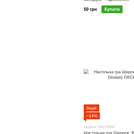
50 грн
Купити
Акція
−14%
Артикул: GKCH0254
Настільна гра Шерлок. Ві