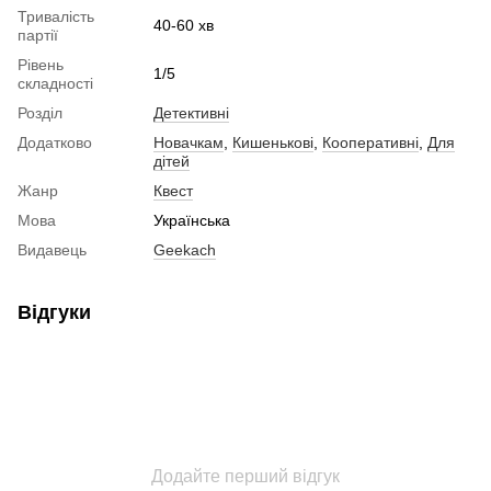
Тривалість
40-60 хв
партії
Рівень
1/5
складності
Розділ
Детективні
Додатково
Новачкам
,
Кишенькові
,
Кооперативні
,
Для
дітей
Жанр
Квест
Мова
Українська
Видавець
Geekach
Відгуки
Додайте перший відгук