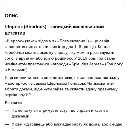
Опис
Шерлок (Sherlock) – швидкий кишеньковий
детектив
«Шерлок» (також відома як «Елементарно») – це серія
кооперативних детективних ігор для 1–8 гравців. Кожна
коробочка містить окрему справу, яку можна розслідувати
соло, з друзями або всією родиною. У 2019 році гра стала
номінантом престижної нагороди «Spiel des Jahres» (Гра року
в Німеччині).
У грі ви опинитеся в ролі детективів, які заочно змагаються у
майстерності з самим Шерлоком Голмсом. Чи зможете ви
зібрати докази, відкинути зайве та скласти єдину правильну
версію подій?
Як грати
На початку ви отримуєте вступ до справи й карти з
доказами.
У свій хід гравець або викладає карту як доказ, або скидає