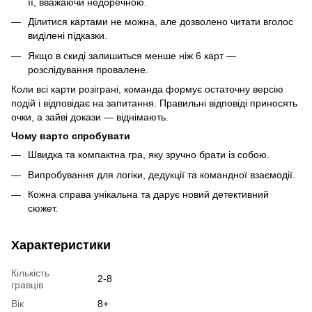
її, вважаючи недоречною.
Ділитися картами не можна, але дозволено читати вголос
виділені підказки.
Якщо в скиді залишиться менше ніж 6 карт —
розслідування провалене.
Коли всі карти розіграні, команда формує остаточну версію
подій і відповідає на запитання. Правильні відповіді приносять
очки, а зайві докази — віднімають.
Чому варто спробувати
Швидка та компактна гра, яку зручно брати із собою.
Випробування для логіки, дедукції та командної взаємодії.
Кожна справа унікальна та дарує новий детективний
сюжет.
Характеристики
Кількість
2-8
гравців
Вік
8+