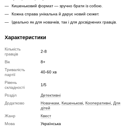
Кишеньковий формат — зручно брати із собою.
Кожна справа унікальна й дарує новий сюжет.
Ідеально як для новачків, так і для досвідчених гравців.
Характеристики
Кількість
2-8
гравців
Вік
8+
Тривалість
40-60 хв
партії
Рівень
1/5
складності
Розділ
Детективні
Додатково
Новачкам
,
Кишенькові
,
Кооперативні
,
Для
дітей
Жанр
Квест
Мова
Українська