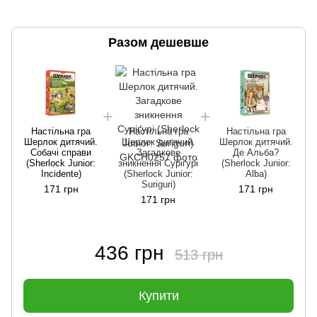
Разом дешевше
Настільна гра
Настільна гра
Настільна гра
Шерлок дитячий.
Шерлок дитячий.
Шерлок дитячий.
Собачі справи
Загадкове
Де Альба?
(Sherlock Junior:
зникнення Суріґурі
(Sherlock Junior:
Incidente)
(Sherlock Junior:
Alba)
Suriguri)
171 грн
171 грн
171 грн
436 грн
513 грн
Купити