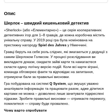
Опис
Шерлок – швидкий кишеньковий детектив
«Sherlock» (або «Елементарно») – це серія кооперативних
детективних ігор для 1–8 гравців, де кожна коробочка містить
унікальну справу. У 2019 році гра була номінована на
престижну нагороду
Spiel des Jahres
у Німеччині.
Гравці беруть на себе роль слідчих, які змагаються у дедукції з
самим Шерлоком Голмсом. У процесі розслідування ви
викладаєте докази, скидаєте зайві карти та намагаєтеся
скласти єдину логічну версію подій. Коли всі карти зіграні,
команда обговорює факти та відповідає на запитання,
отримуючи бали за правильні висновки.
Гра побудована на системі
Q System
, що змушує уважно
аналізувати інформацію та працювати разом, адже ділитися
картами не можна – дозволено лише зачитувати підкреслені
підказки. Зробите правильні висновки — отримаєте перемогу,
помилитеся — справу буде провалено.
Чому варто спробувати