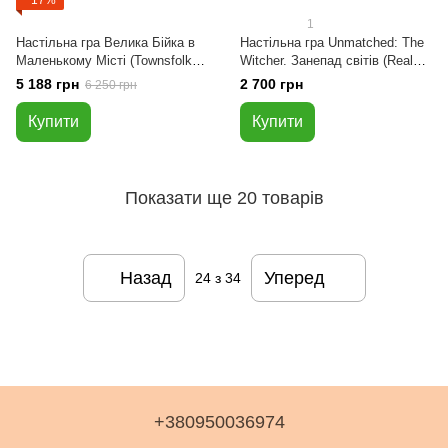
−17%
1
Настільна гра Велика Бійка в
Настільна гра Unmatched: The
Маленькому Місті (Townsfolk
Witcher. Занепад світів (Realms
Tussle)
Fall)
5 188 грн
2 700 грн
6 250 грн
Купити
Купити
Показати ще 20 товарів
Назад
Уперед
24
з 34
+380950036974