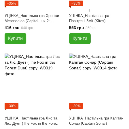
−35%
−35%
1
УЦІНКА_Настільна гра Хроніки
УЦІНКА_Настільна гра
Мегаполіса (Capital Lux 2:
Повітряні Змії (Kites)
Pocket)
416 грн
553 грн
640 грн
850 грн
Купити
Купити
−30%
−30%
УЦІНКА_Настільна гра Лис та
УЦІНКА_Настільна гра Капітан
Ліс. Дует (The Fox in the Forest
Сонар (Captain Sonar)
Duet)