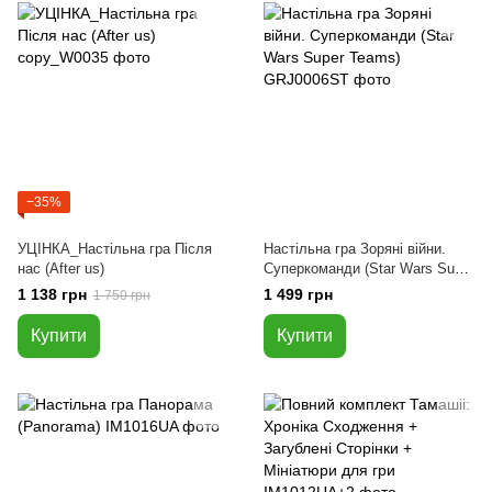
−35%
УЦІНКА_Настільна гра Після
Настільна гра Зоряні війни.
нас (After us)
Суперкоманди (Star Wars Super
Teams)
1 138 грн
1 499 грн
1 750 грн
Купити
Купити