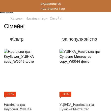
Каталог
Настільні ігри
Cімейні
Cімейні
Фільтр
За популярністю
−35%
−30%
Настільна гра
УЦІНКА_Настільна гра
Keyflower_УЦІНКА
Сучасне Мистецтво