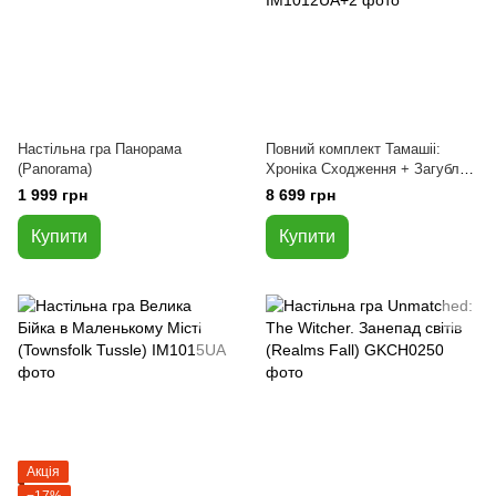
Настільна гра Панорама
Повний комплект Тамашіі:
(Panorama)
Хроніка Сходження + Загублені
Сторінки + Мініатюри для гри
1 999 грн
8 699 грн
Купити
Купити
Акція