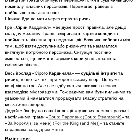
номіналу власних персонажів. Перемагає гравець з
найбільшою кількістю очок!
Швидко йди до мети через страх та ризик
Гра «Сірий Кардинал» має дуже прості правила, але дещо
складну механіку. Гравці відкривають карти з колоди та
приймають рішення про подальші дії. Важливо вибирати між
тим, щоб взяти доступне або ризикнути та намагатися
витягнути потрібного персонажа. Ситуація постійно
змінюється, що вимагає стрімких коригувань планів та
сміливих рішень.
Весь ігролад «Сірого Кардинала» —
суцільні інтриги та
ризик
, точно так, як і при королівському дворі. Це дуже
конфліктна гра. Але все відбувається швидко із тісною
взаємодією між гравцями. Тож радимо вам бути пильними та
уважними й намагатися прорахувати власну стратегію на
кілька ходів вперед.
Додайте блефу до вашої колекції карткових настілок разом із
настільними іграми «
Coup: Паропанк (Coup: Steampunk)
» та
«
За Короля (і за мене) (For the King (and Me))
» та станьте
справжнім володарем життя.
Вміст гри: