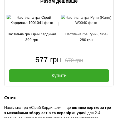
Разом дешевше
Настільна гра Сірий Кардинал
Настільна гра Руни (Rune)
399 грн
280 грн
577 грн
679 грн
Купити
Опис
Настільна гра «Сірий Кардинал» — це
швидка карткова гра
з механіками збору сетів та перевірки удачі
для 2-4
гравців, де кожен в ролі інтригана або залаштункового