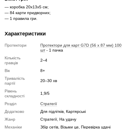
— коробка 20х13х5 см;
— 84 карти придворних;
— 1 правила гри.
Характеристики
Протектори
Протектори для карт G7D (56 x 87 мм) 100
шт
- 1 пачка
Кількість
2–4
гравців
Вік
8+
Тривалість
20–30 хв
партії
Рівень
1,9/5
складності
Розділ
Стратегії
Додатково
Для підлітків, Картярські
Жанр
Стратегії, На удачу
Механіки
Збір сетів, Візьми це, Перевірка удачі