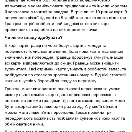
ляльковика має маніпулювати придворними та інколи королем
й королевою в гонитві за владою. В грі є лише 10 різних карт: 9
персонажів різної гідності по 9 копій кожного та карта кінця гри.
Гравцям потрібно зібрати найвигідніші сети з цих карт
придворних та заробити на них переможні очки.
Чи легко владу здобувати?
В ході партії гравці по черзі беруть карти з колоди та
порівнюють їх числові значення. Коли нова карта має менше
значення, ніж попередня, гравець продовжує тягнути, інакше
всі карти відправляються до скиду. Гравець може вирішити
зупинитися, і всі отримані карти увійдуть в особистий запас, та
розійдуться по стосах за зростанням номерів. Від цієї стратегії
залежить успіх у боротьбі за владу та перемогу.
Гравець може використати властивості персонажа за умови,
якщо у нього кількість карт цього персонажа переважає в
порівняні з іншими гравцями. До того ж кожен персонаж може
бути використаний лише один раз за хід. А у своїй області
можна мати лише п’ять персонажів. Також правила гри
передбачають можливість позбавляти суперників їхніх карт та
обмінюватися ними.
В кінці гри гравці отримують переможні очки в сумі найвищого