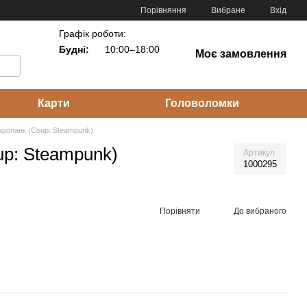
Порівняння
Вибране
Вхід
Графік роботи:
Будні:
10:00–18:00
Моє замовлення
Карти
Головоломки
аропанк (Coup: Steampunk)
up: Steampunk)
Артикул
1000295
Порівняти
До вибраного