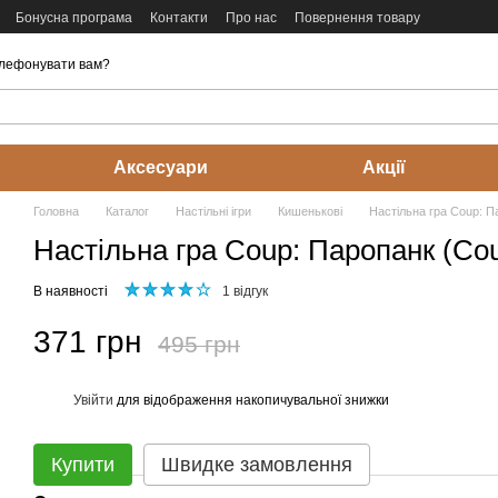
Бонусна програма
Контакти
Про нас
Повернення товару
лефонувати вам?
Аксесуари
Акції
Головна
Каталог
Настільні ігри
Кишенькові
Настільна гра Coup: П
Настільна гра Coup: Паропанк (Co
В наявності
1 відгук
371 грн
495 грн
Увійти
для відображення накопичувальної знижки
%
Купити
Швидке замовлення