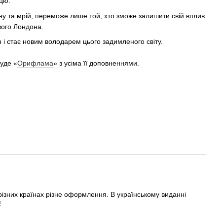
ицю.
ну та мрій, переможе лише той, хто зможе залишити свій вплив
вого Лондона.
ін і стає новим володарем цього задимленого світу.
буде «
Орифлама
» з усіма її доповненнями.
різних країнах різне оформлення. В українському виданні
!