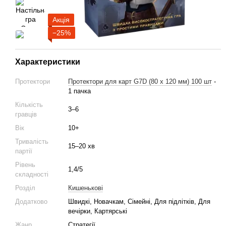
Акція
−25%
Характеристики
Протектори
Протектори для карт G7D (80 х 120 мм) 100 шт
-
1 пачка
Кількість
3–6
гравців
Вік
10+
Тривалість
15–20 хв
партії
Рівень
1,4/5
складності
Розділ
Кишенькові
Додатково
Швидкі, Новачкам, Сімейні, Для підлітків, Для
вечірки, Картярські
Жанр
Стратегії