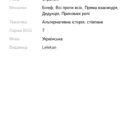
Механіки
Блеф, Всі проти всіх, Пряма взаємодія,
Дедукція, Приховані ролі
Тематика
Альтернативна історія, стімпанк
Оцінка BGG
7
Мова
Українська
Видавець
Lelekan