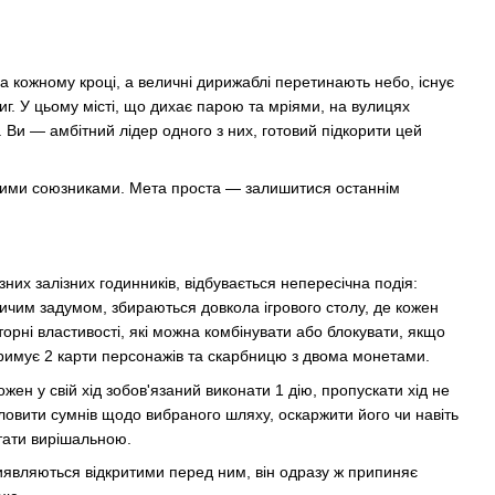
а кожному кроці, а величні дирижаблі перетинають небо, існує
г. У цьому місті, що дихає парою та мріями, на вулицях
. Ви — амбітний лідер одного з них, готовий підкорити цей
ащими союзниками. Мета проста — залишитися останнім
их залізних годинників, відбувається непересічна подія:
ничим задумом, збираються довкола ігрового столу, де кожен
рні властивості, які можна комбінувати або блокувати, якщо
тримує 2 карти персонажів та скарбницю з двома монетами.
жен у свій хід зобов'язаний виконати 1 дію, пропускати хід не
ловити сумнів щодо вибраного шляху, оскаржити його чи навіть
стати вирішальною.
 виявляються відкритими перед ним, він одразу ж припиняє