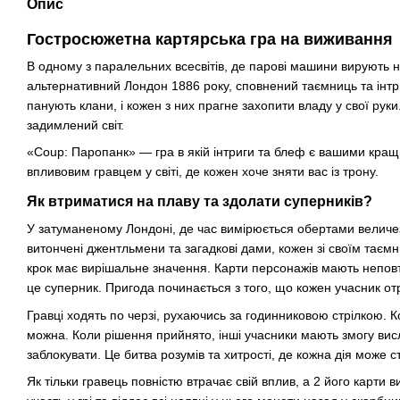
Опис
Гостросюжетна картярська гра на виживання
В одному з паралельних всесвітів, де парові машини вирують н
альтернативний Лондон 1886 року, сповнений таємниць та інтри
панують клани, і кожен з них прагне захопити владу у свої руки
задимлений світ.
«Coup: Паропанк» — гра в якій інтриги та блеф є вашими кр
впливовим гравцем у світі, де кожен хоче зняти вас із трону.
Як втриматися на плаву та здолати суперників?
У затуманеному Лондоні, де час вимірюється обертами величезн
витончені джентльмени та загадкові дами, кожен зі своїм таєм
крок має вирішальне значення. Карти персонажів мають неповто
це суперник. Пригода починається з того, що кожен учасник о
Гравці ходять по черзі, рухаючись за годинниковою стрілкою. Ко
можна. Коли рішення прийнято, інші учасники мають змогу вис
заблокувати. Це битва розумів та хитрості, де кожна дія може 
Як тільки гравець повністю втрачає свій вплив, а 2 його карти