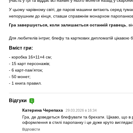
участь у грі та віддає всі наявні у нього монети назад у скарбн
У цьому чарівному світі, де парові машини витають серед тума
непорушним до кінця, ставши справжнім монархом паропанко
Гра завершується, коли залишається останній гравець
, в
Для любителів інтриг, блефу та карткових дипломатій цікавою 
Вміст гри:
- коробка 16×11×4 см;
- 15 карт персонажів;
- 6 карт-пам’яток;
- 50 монет;
- 1 книга правил.
Відгуки
1
Катерина Черепаха
29.03.2026 в 16:34
Гра, де доведеться блефувати та брехати. Цікаво, що в 
оформлення в стилі паропанку і це дуже круто виглядає
Відповісти