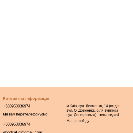
Контактна інформація
+380950036974
м.Київ, вул. Довженка, 14 (вхід з
вул. О. Довженка, біля зупинки
Ми вам перетелефонуємо
вул. Дегтярівська), точка видачі
Мапа проїзду
+380950036974
woodcat.d@gmail.com