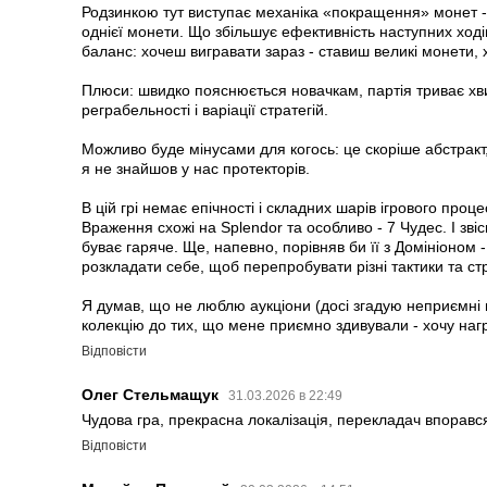
Родзинкою тут виступає механіка «покращення» монет - 
однієї монети. Що збільшує ефективність наступних ходів
баланс: хочеш вигравати зараз - ставиш великі монети, 
Плюси: швидко пояснюється новачкам, партія триває хви
реграбельності і варіації стратегій.
Можливо буде мінусами для когось: це скоріше абстракт
я не знайшов у нас протекторів.
В цій грі немає епічності і складних шарів ігрового проц
Враження схожі на Splendor та особливо - 7 Чудес. І звісн
буває гаряче. Ще, напевно, порівняв би її з Домініоном 
розкладати себе, щоб перепробувати різні тактики та стр
Я думав, що не люблю аукціони (досі згадую неприємні ві
колекцію до тих, що мене приємно здивували - хочу нагр
Відповісти
Олег Стельмащук
31.03.2026 в 22:49
Чудова гра, прекрасна локалізація, перекладач впорався
Відповісти