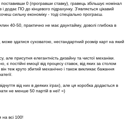
поставивши 0 (програвши ставку), гравець збільшує номінал
 і додає ПО до кінцевого підрахунку. Зʼявляється цікавий
хочеш сильну економіку - тоді спеціально програєш.
лин 40-50, практично не має даунтайму, доволі глибока в
, може здатися суховатою, нестандартний розмір карт на який
есу, але присутня елегантність дизайну та чистої механіки.
о, є постійні емоції від процесу ставок, від яких за столом
- він теж круто збитий механічно і також викликає бажання
атегії.
дчуття від них в деяких іграх), але ця коробка додається в
ати не менше 50 партій в неї! =)
 на всі 100!