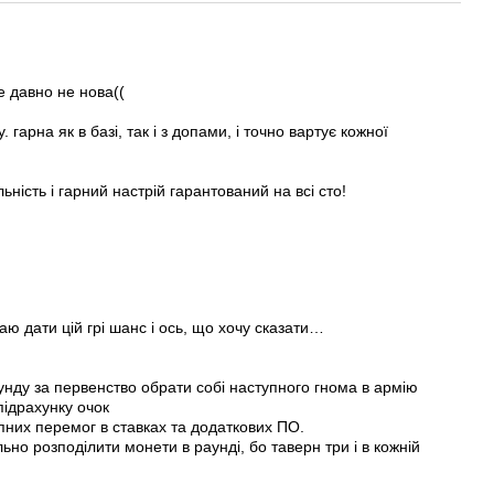
е давно не нова((
гарна як в базі, так і з допами, і точно вартує кожної
ність і гарний настрій гарантований на всі сто!
 дати цій грі шанс і ось, що хочу сказати…
унду за первенство обрати собі наступного гнома в армію
підрахунку очок
пних перемог в ставках та додаткових ПО.
ьно розподілити монети в раунді, бо таверн три і в кожній