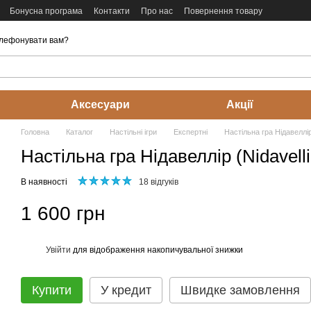
Бонусна програма
Контакти
Про нас
Повернення товару
лефонувати вам?
Аксесуари
Акції
Головна
Каталог
Настільні ігри
Експертні
Настільна гра Нідавеллір 
Настільна гра Нідавеллір (Nidavelli
В наявності
18 відгуків
1 600 грн
Увійти
для відображення накопичувальної знижки
%
Купити
У кредит
Швидке замовлення