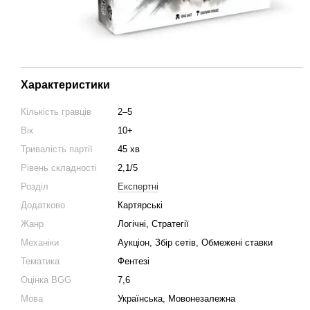
Характеристики
Кількість гравців
2–5
Вік
10+
Тривалість партії
45 хв
Рівень складності
2,1/5
Розділ
Експертні
Додатково
Картярські
Жанр
Логічні, Стратегії
Механіки
Аукціон, Збір сетів, Обмежені ставки
Тематика
Фентезі
Оцінка BGG
7,6
Мова
Українська, Мовонезалежна