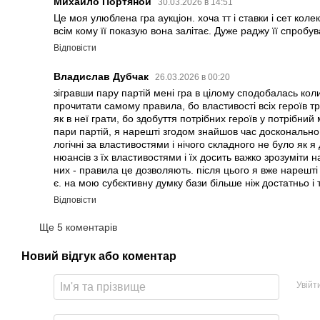
Михайло Портяной
30.03.2026 в 14:51
Це моя улюблена гра аукціон. хоча тт і ставки і сет кол
всім кому її показую вона залітає. Дуже раджу її спробув
Відповісти
Владислав Дубчак
26.03.2026 в 00:20
зігравши пару партій мені гра в цілому сподобалась кол
прочитати самому правила, бо властивості всіх героїв тр
як в неї грати, бо здобуття потрібних героїв у потрібний
пари партій, я нарешті згодом знайшов час досконально р
логічні за властивостями і нічого складного не було як я
нюансів з їх властивостями і їх досить важко зрозуміти на
них - правила це дозволяють. після цього я вже нарешті
є. на мою субєктивну думку бази більше ніж достатньо і ті
Відповісти
Ще 5 коментарів
Новий відгук або коментар
Увійт