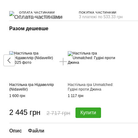
ОПЛАТА ЧАСТИНАМИ
ПОКУПКА ЧАСТИНАМИ
3 платежі по 533.33 грн
3 платежі по 533.33 грн
Разом дешевше
Настільна гра Нідавеллір
Настільна гра Unmatched:
(Nidavellir)
Гудіні проти Джина
1 600 грн
1 117 грн
2 445 грн
2 717 грн
Купити
Опис
Файли