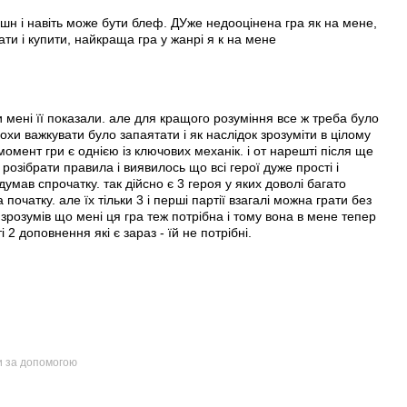
екшн і навіть може бути блеф. ДУже недооцінена гра як на мене,
ати і купити, найкраща гра у жанрі я к на мене
и мені її показали. але для кращого розуміння все ж треба було
охи важкувати було запаятати і як наслідок зрозуміти в цілому
 момент гри є однією із ключових механік. і от нарешті після ще
озібрати правила і виявилось що всі герої дуже прості і
 думав спрочатку. так дійсно є 3 героя у яких доволі багато
 початку. але їх тільки 3 і перші партії взагалі можна грати без
 зрозумів що мені ця гра теж потрібна і тому вона в мене тепер
 2 доповнення які є зараз - їй не потрібні.
и за допомогою