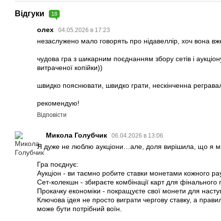
Відгуки
18
олех
04.05.2026 в 17:23
незаслужено мало говорять про нідавеллір, хоч вона вж
чудова гра з шикарним поєднанням збору сетів і аукціону. 
витраченої копійки))
швидко пояснювати, швидко грати, нескінченна реграваль
рекомендую!
Відповісти
Микола Голубчик
06.04.2026 в 13:06
Я дуже не люблю аукціони…але, доля вирішила, що я маю
Гра поєднує:
Аукціон - ви таємно робите ставки монетами кожного ра
Сет-колекшн - збираєте комбінації карт для фінального 
Прокачку економіки - покращуєте свої монети для насту
Ключова ідея не просто виграти чергову ставку, а правил
може бути потрібний воїн.