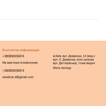
Контактна інформація
+380950036974
м.Київ, вул. Довженка, 14 (вхід з
вул. О. Довженка, біля зупинки
Ми вам перетелефонуємо
вул. Дегтярівська), точка видачі
Мапа проїзду
+380950036974
woodcat.d@gmail.com