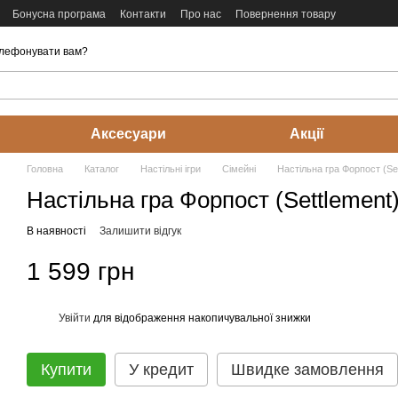
Бонусна програма
Контакти
Про нас
Повернення товару
лефонувати вам?
Аксесуари
Акції
Головна
Каталог
Настільні ігри
Cімейні
Настільна гра Форпост (Se
Настільна гра Форпост (Settlement
В наявності
Залишити відгук
1 599 грн
Увійти
для відображення накопичувальної знижки
%
Купити
У кредит
Швидке замовлення