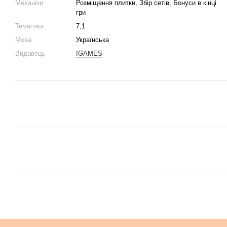
Механіки
Розміщення плитки, Збір сетів, Бонуси в кінці
гри
Тематика
7,1
Мова
Українська
Видавець
IGAMES