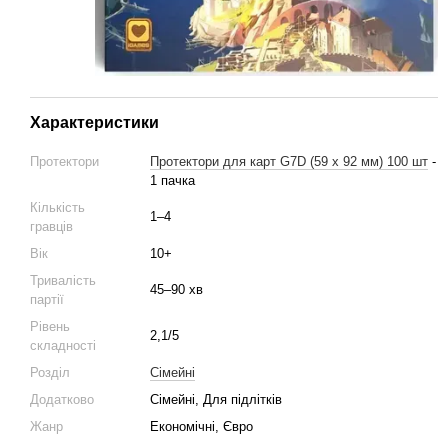
Характеристики
Протектори
Протектори для карт G7D (59 x 92 мм) 100 шт
-
1 пачка
Кількість
1–4
гравців
Вік
10+
Тривалість
45–90 хв
партії
Рівень
2,1/5
складності
Розділ
Cімейні
Додатково
Сімейні, Для підлітків
Жанр
Економічні, Євро