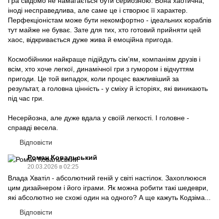
Гра свідомо не намагається бути серйозною. Вона хаотична,
іноді несправедлива, але саме це і створює її характер.
Перфекціоністам може бути некомфортно - ідеальних кораблів
тут майже не буває. Зате для тих, хто готовий прийняти цей
хаос, відкривається дуже жива й емоційна пригода.
Космобійники найкраще підійдуть сім’ям, компаніям друзів і
всім, хто хоче легкої, динамічної гри з гумором і відчуттям
пригоди. Це той випадок, коли процес важливіший за
результат, а головна цінність - у сміху й історіях, які виникають
під час гри.
Несерйозна, але дуже вдала у своїй легкості. І головне -
справді весела.
Відповісти
Роман Ковальський
20.03.2026 в 02:25
Влада Хватіл - абсолютний геній у світі настілок. Захоплююся
цим дизайнером і його іграми. Як можна робити такі шедеври,
які абсолютно не схожі один на одного? А ще кажуть Кодзіма...
Відповісти