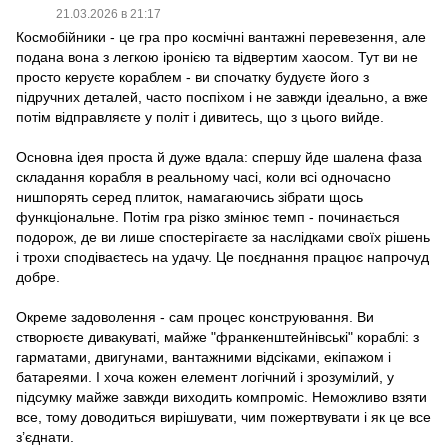
21.03.2026 в 21:17
Космобійники - це гра про космічні вантажні перевезення, але
подана вона з легкою іронією та відвертим хаосом. Тут ви не
просто керуєте кораблем - ви спочатку будуєте його з
підручних деталей, часто поспіхом і не завжди ідеально, а вже
потім відправляєте у політ і дивитесь, що з цього вийде.
Основна ідея проста й дуже вдала: спершу йде шалена фаза
складання корабля в реальному часі, коли всі одночасно
нишпорять серед плиток, намагаючись зібрати щось
функціональне. Потім гра різко змінює темп - починається
подорож, де ви лише спостерігаєте за наслідками своїх рішень
і трохи сподіваєтесь на удачу. Це поєднання працює напрочуд
добре.
Окреме задоволення - сам процес конструювання. Ви
створюєте дивакуваті, майже "франкенштейнівські" кораблі: з
гарматами, двигунами, вантажними відсіками, екіпажом і
батареями. І хоча кожен елемент логічний і зрозумілий, у
підсумку майже завжди виходить компроміс. Неможливо взяти
все, тому доводиться вирішувати, чим пожертвувати і як це все
з’єднати.