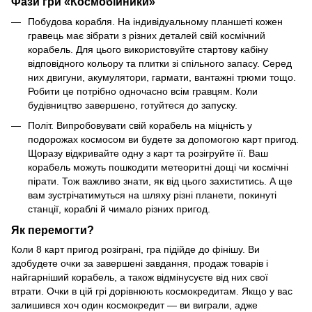
Фази гри
«Космобійники»
Побудова корабля. На індивідуальному планшеті кожен
гравець має зібрати з різних деталей свій космічний
корабель. Для цього використовуйте стартову кабіну
відповідного кольору та плитки зі спільного запасу. Серед
них двигуни, акумулятори, гармати, вантажні трюми тощо.
Робити це потрібно одночасно всім гравцям. Коли
будівництво завершено, готуйтеся до запуску.
Політ. Випробовувати свій корабель на міцність у
подорожах космосом ви будете за допомогою карт пригод.
Щоразу відкривайте одну з карт та розігруйте її. Ваш
корабель можуть пошкодити метеоритні дощі чи космічні
пірати. Тож важливо знати, як від цього захиститись. А ще
вам зустрічатимуться на шляху різні планети, покинуті
станції, кораблі й чимало різних пригод.
Як перемогти?
Коли 8 карт пригод розіграні, гра підійде до фінішу. Ви
здобудете очки за завершені завдання, продаж товарів і
найгарніший корабель, а також відмінусуєте від них свої
втрати. Очки в цій грі дорівнюють космокредитам. Якщо у вас
залишився хоч один космокредит — ви виграли, адже