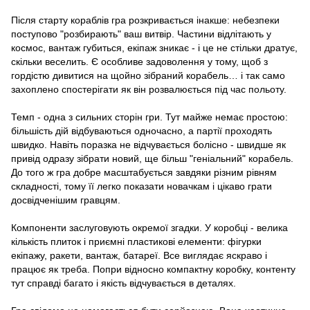
Після старту кораблів гра розкривається інакше: небезпеки
поступово "розбирають" ваш витвір. Частини відлітають у
космос, вантаж губиться, екіпаж зникає - і це не стільки дратує,
скільки веселить. Є особливе задоволення у тому, щоб з
гордістю дивитися на щойно зібраний корабель… і так само
захоплено спостерігати як він розвалюється під час польоту.
Темп - одна з сильних сторін гри. Тут майже немає простою:
більшість дій відбуваються одночасно, а партії проходять
швидко. Навіть поразка не відчувається болісно - швидше як
привід одразу зібрати новий, ще більш "геніальний" корабель.
До того ж гра добре масштабується завдяки різним рівням
складності, тому її легко показати новачкам і цікаво грати
досвідченішим гравцям.
Компоненти заслуговують окремої згадки. У коробці - велика
кількість плиток і приємні пластикові елементи: фігурки
екіпажу, ракети, вантаж, батареї. Все виглядає яскраво і
працює як треба. Попри відносно компактну коробку, контенту
тут справді багато і якість відчувається в деталях.