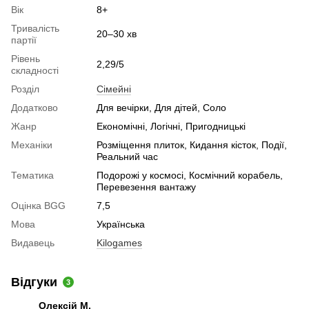
Вік
8+
Тривалість
20–30 хв
партії
Рівень
2,29/5
складності
Розділ
Cімейні
Додатково
Для вечірки, Для дітей, Соло
Жанр
Економічні, Логічні, Пригодницькі
Механіки
Розміщення плиток, Кидання кісток, Події,
Реальний час
Тематика
Подорожі у космосі, Космічний корабель,
Перевезення вантажу
Оцінка BGG
7,5
Мова
Українська
Видавець
Kilogames
Відгуки
3
Олексій М.