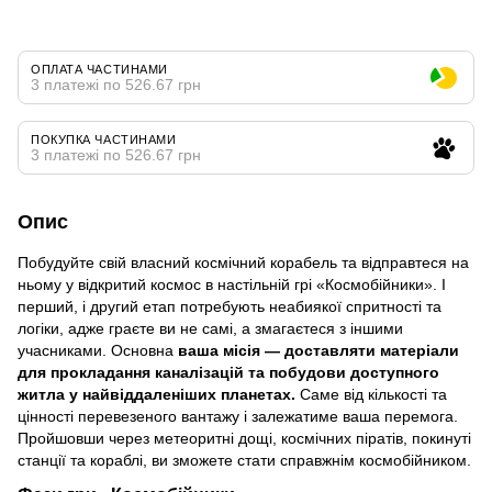
ОПЛАТА ЧАСТИНАМИ
3 платежі по 526.67 грн
ПОКУПКА ЧАСТИНАМИ
3 платежі по 526.67 грн
Опис
Побудуйте свій власний космічний корабель та відправтеся на
ньому у відкритий космос в настільній грі «Космобійники». І
перший, і другий етап потребують неабиякої спритності та
логіки, адже граєте ви не самі, а змагаєтеся з іншими
учасниками. Основна
ваша місія — доставляти матеріали
для прокладання каналізацій та побудови доступного
житла у найвіддаленіших планетах.
Саме від кількості та
цінності перевезеного вантажу і залежатиме ваша перемога.
Пройшовши через метеоритні дощі, космічних піратів, покинуті
станції та кораблі, ви зможете стати справжнім космобійником.