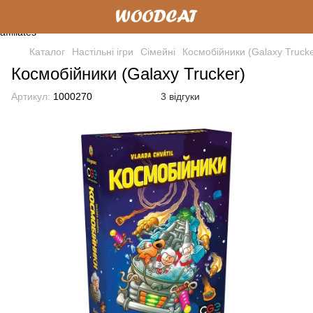
Каталог
Настільні ігри
Cімейні
Космобійники (Galaxy Trucke
Космобійники (Galaxy Trucker)
Артикул:
1000270
3 відгуки