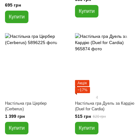
Horror: Lovecraft Letter)
695 грн
Купити
Купити
Акція
−17%
4
Настільна гра Цербер
Настільна гра Дуель за Кардію
(Cerberus)
(Duel for Cardia)
1 399 грн
515 грн
620 грн
Купити
Купити