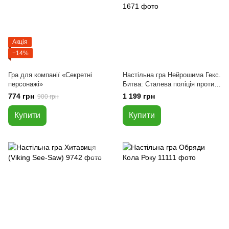
Акція
−14%
Гра для компанії «Секретні
Настільна гра Нейрошима Гекс.
персонажі»
Битва: Сталева поліція проти
Чудовиськ (Neuroshima Hex:
774 грн
1 199 грн
900 грн
Battle)
Купити
Купити