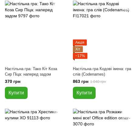
Акція
Хіт
−17%
Настільна гра: Тако Кіт Коза
Настільна гра Кодові імена: гра
Сир Піца: наперед задом
слів (Codenames)
370 грн
863 грн
1 040 грн
Купити
Купити