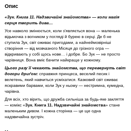
Опис
«Зук. Книга 11. Надзвичайні знайомства» — коли магія
серця творить дива…
Усе навколо змінюється, коли з’являється вона — маленька
відьмочка з вогником у погляді й бурею в серці. Де б не
ступила Зук, світ оживає пригодами, а найнеймовірніші
створіння — від мовчазного Місяця до грізного огра —
відкривають у собі щось нове… і добре. Бо Зук — не просто
чарівниця. Вона вміє бачити найкраще у кожному.
Цього разу її чекають знайомства, що перевернуть світ
догори дриґом:
справжня принцеса, веселий песик і
велетень, який навчиться усміхатися. Казковий світ оживає
яскравими барвами, коли Зук у ньому — нестримна, кумедна,
чарівна.
Для всіх, хто вірить, що дружба сильніша за будь-яке закляття
— комікс «
Зук. Книга 11. Надзвичайні знайомства
» стане
маленьким дивом. І кожна сторінка — це ще одна
надзвичайна зустріч.