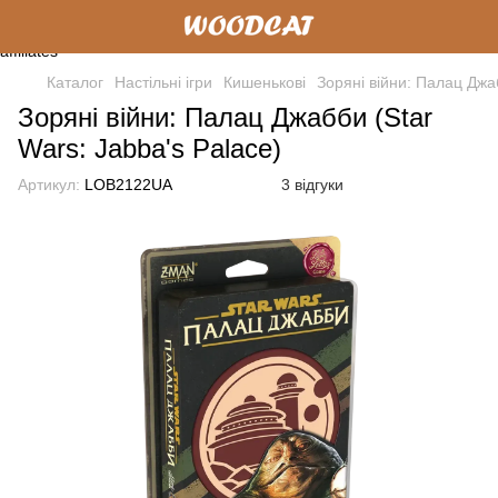
Каталог
Настільні ігри
Кишенькові
Зоряні війни: Палац Джаб
Зоряні війни: Палац Джабби (Star
Wars: Jabba's Palace)
Артикул:
LOB2122UA
3 відгуки