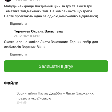
19.03.2026 в 21:22
Мабудь найкраще поєднання ціни за гру та якості гри.
Тематика топ,механіки топ. На компанію-те що треба.
Партії пролітають одна за одною,неможливо відірватися)
Відповісти
Теренчук Оксана Василівна
24.12.2025 в 13:18
Схожа, але не копіює Листи Закоханих. Гарний вибір для
любителів Зоряних Війни!
Відповісти
Залишити відгук
Файли
Зоряні війни Палац Джабби – Листи Закоханих,
правила українською
PDF
10.4 МБ