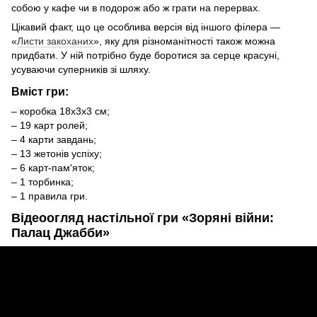
собою у кафе чи в подорож або ж грати на перервах.
Цікавий факт, що це особлива версія від іншого філера —
«
Листи закоханих
», яку для різноманітності також можна
придбати. У ній потрібно буде боротися за серце красуні,
усуваючи суперників зі шляху.
Вміст гри:
– коробка 18х3х3 см;
– 19 карт ролей;
– 4 карти завдань;
– 13 жетонів успіху;
– 6 карт-пам'яток;
– 1 торбинка;
– 1 правила гри.
Відеоогляд настільної гри «Зоряні війни:
Палац Джабби»