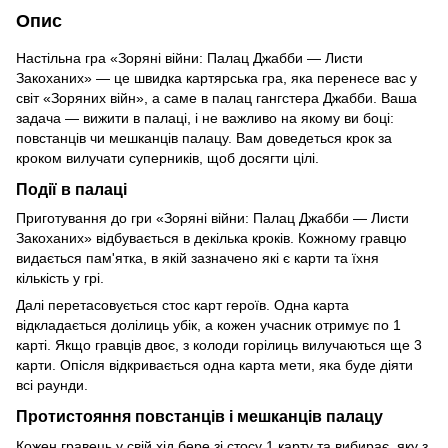
Опис
Настільна гра «Зоряні війни: Палац Джабби — Листи
Закоханих» — це швидка картярська гра, яка перенесе вас у
світ «Зоряних війн», а саме в палац гангстера Джабби. Ваша
задача — вижити в палаці, і не важливо на якому ви боці:
повстанців чи мешканців палацу. Вам доведеться крок за
кроком вилучати суперників, щоб досягти цілі.
Події в палаці
Приготування до гри «Зоряні війни: Палац Джабби — Листи
Закоханих» відбувається в декілька кроків. Кожному гравцю
видається пам'ятка, в якій зазначено які є карти та їхня
кількість у грі.
Далі перетасовується стос карт героїв. Одна карта
відкладається долілиць убік, а кожен учасник отримує по 1
карті. Якщо гравців двоє, з колоди горілиць вилучаються ще 3
карти. Опісля відкривається одна карта мети, яка буде діяти
всі раунди.
Протистояння повстанців і мешканців палацу
Кожен гравець у свій хід бере зі стосу 1 карту та вибирає, яку з