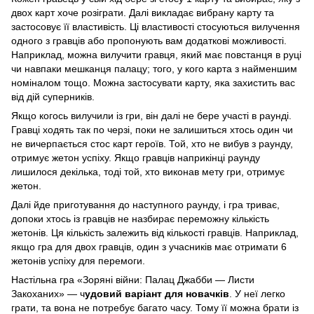
двох карт хоче розіграти. Далі викладає вибрану карту та
застосовує її властивість. Ці властивості стосуються вилучення
одного з гравців або пропонують вам додаткові можливості.
Наприклад, можна вилучити гравця, який має повстанця в руці
чи навпаки мешканця палацу; того, у кого карта з найменшим
номіналом тощо. Можна застосувати карту, яка захистить вас
від дій суперників.
Якщо когось вилучили із гри, він далі не бере участі в раунді.
Гравці ходять так по черзі, поки не залишиться хтось один чи
не вичерпається стос карт героїв. Той, хто не вибув з раунду,
отримує жетон успіху. Якщо гравців наприкінці раунду
лишилося декілька, тоді той, хто виконав мету гри, отримує
жетон.
Далі йде приготування до наступного раунду, і гра триває,
допоки хтось із гравців не назбирає переможну кількість
жетонів. Ця кількість залежить від кількості гравців. Наприклад,
якщо гра для двох гравців, один з учасників має отримати 6
жетонів успіху для перемоги.
Настільна гра «Зоряні війни: Палац Джабби — Листи
Закоханих» — ч
удовий варіант для новачків
. У неї легко
грати, та вона не потребує багато часу. Тому її можна брати із