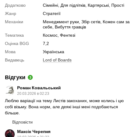
Додатково
Сімейні, Для підлітків, Картярські, Прості
Жанр
Стратегії
Механіки
Менеджмент руки, Збір сетів, Кожен сам за
себе, Вибуття гравців
Тематика
Космос, Фентезі
Оцінка BGG
7,2
Мова
Українська
Видавець
Lord of Boards
Відгуки
3
Роман Ковальський
20.03.2026 в 02:23
Люблю варіації на тему Листів закоханих, може колись і цю
собі візьму. Вона норм, але деякі інші мені подобаються
більше.
Відповісти
Максік Черепня