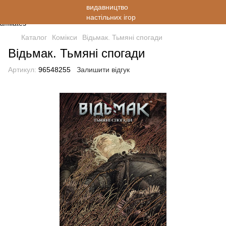
Каталог
Комікси
Відьмак. Тьмяні спогади
Відьмак. Тьмяні спогади
Артикул:
96548255
Залишити відгук