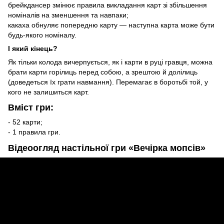
брейкдансер змінює правила викладання карт зі збільшення
номіналів на зменшення та навпаки;
какаха обнуляє попередню карту — наступна карта може бути
будь-якого номіналу.
І який кінець?
Як тільки колода вичерпується, як і карти в руці гравця, можна
брати карти горілиць перед собою, а зрештою й долілиць
(доведеться їх грати навмання). Перемагає в боротьбі той, у
кого не залишиться карт.
Вміст гри:
- 52 карти;
- 1 правила гри.
Відеоогляд настільної гри «Вечірка мопсів»