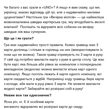
Чи багато з вас грали в «UNO»? А якщо я вам скажу, що ми,
українці, маємо відповідь цій грі, але з надзвичайно милими
цуценятами? Настільна гра «Вечірка мопсів» — це наймиліша
мовонезалежна швидка картярська гра, яку вподобають веселі
компанії! Поспішіть та відправте всіх собачок на вечірку
швидше ніж ваш суперник.
Що це і як грати?
Гра має надзвичайно прості правила. Кожен гравець має 3
карти долілиць і стільки ж горілиць на них (використовувати їх
поки що не можна). Також гравці отримують по 3 карти в руку.
У свій хід потрібно викласти карту з руки в центр столу. Це має
бути карт, яка більша або рівна за номіналом з попередньою
викладеною (водночас можна викласти кілька карт одного
номіналу). Якщо поспіль лежать 4 карти одного номіналу, всі
карти скидаються у відбій. Наприкінці ходу гравець бере карти
з колоди, аби мати в руці рівно 3 карти. Не можете викласти
жодної карти? Забирайте всі розіграні собі в руку!
Невже все так однозначно?
Ясна річ, ні. Є й особливі карти:
мегамопс відправляє всі розіграні карти до скиду;