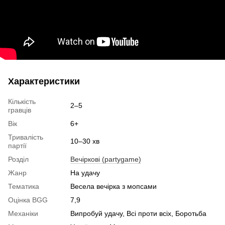
Характеристики
Кількість
2–5
гравців
Вік
6+
Тривалість
10–30 хв
партії
Розділ
Вечіркові (partygame)
Жанр
На удачу
Тематика
Весела вечірка з мопсами
Оцінка BGG
7,9
Механіки
Випробуй удачу, Всі проти всіх, Боротьба