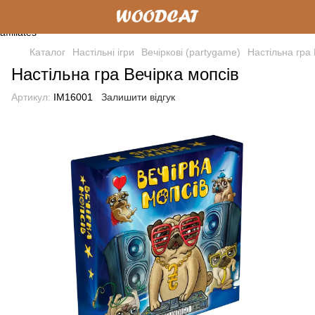
Каталог
Настільні ігри
Вечіркові (partygame)
Настільна гра 
Настільна гра Вечірка мопсів
Артикул:
IM16001
Залишити відгук