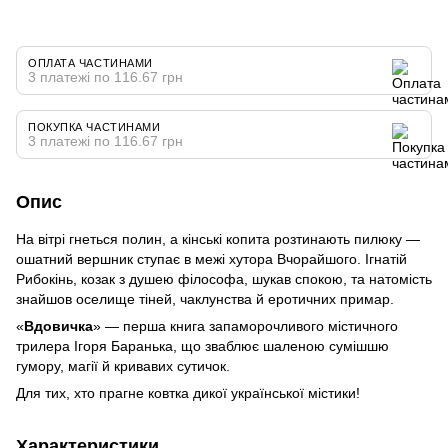
ОПЛАТА ЧАСТИНАМИ
3 платежі по 116.67 грн
ПОКУПКА ЧАСТИНАМИ
3 платежі по 116.67 грн
Опис
На вітрі гнеться полин, а кінські копита розтинають пилюку —
ошатний вершник ступає в межі хутора Вчорайшого. Ігнатій
Рибокінь, козак з душею філософа, шукав спокою, та натомість
знайшов оселище тіней, чаклунства й еротичних примар.
«
Вдовичка
»
— перша книга запаморочливого містичного
трилера Ігоря Баранька, що зваблює шаленою сумішшю
гумору, магії й кривавих сутичок.
Для тих, хто прагне ковтка дикої української містики!
Характеристики