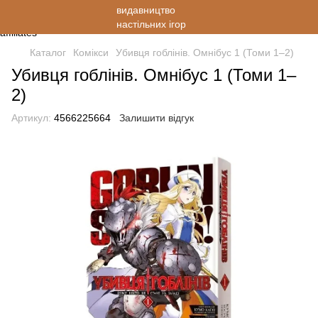
Каталог
Комікси
Убивця гоблінів. Омнібус 1 (Томи 1–2)
Убивця гоблінів. Омнібус 1 (Томи 1–
2)
Артикул:
4566225664
Залишити відгук