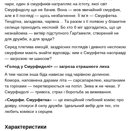
чари, один зі смурфиків натрапляє на істоту, якої світ
Смурфидолу ще не бачив. Вона — мов звичайний смурфик,
але в її погляді — щось незбагненне. Її ім’я — Смурфетка.
Тендітна, загадкова, чарівна… Та разом з її появою у блакитне
селище приходить неспокій. Бо хто б міг здогадатись, що ця
незнайомка — витвір підступного Ґарґамеля, створений не
для дружби, а для зради?
Серед плетива емоцій, заздрісних поглядів і дивного неспокою
смурфики мають знайти відповідь: ким є Смурфетка насправді
— загрозою чи шансом?
«Голод у Смурфидолі» — загроза страшного лиха
А тим часом інша біда нависає над чарівною долиною.
Комора, наповнена дарами літа — сарсапарелею, каштанами
та горіхами — перетворюється на попіл. Зима ж не чекає. У
Смурфидолі — тривога, страх і боротьба за виживання.
«
Смурфи. Смурфетка
» — це емоційний глибокий комікс про
довіру, спокуси й силу дружби. Ідеальний вибір для тих, хто
любить комікси з серцем.
Характеристики