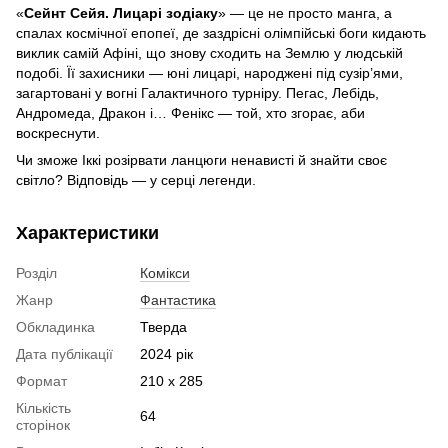
«
Сейнт Сейя. Лицарі зодіаку
» — це не просто манга, а
спалах космічної епопеї, де заздрісні олімпійські боги кидають
виклик самій Афіні, що знову сходить на Землю у людській
подобі. Її захисники — юні лицарі, народжені під сузір’ями,
загартовані у вогні Галактичного турніру. Пегас, Лебідь,
Андромеда, Дракон і… Фенікс — той, хто згорає, аби
воскреснути.
Чи зможе Іккі розірвати ланцюги ненависті й знайти своє
світло? Відповідь — у серці легенди.
Характеристики
Розділ
Комікси
Жанр
Фантастика
Обкладинка
Тверда
Дата публікації
2024 рік
Формат
210 x 285
Кількість
64
сторінок