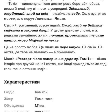
— Токіо — виплюнула після десяти років боротьби, образ,
втоми й тиші, яку він носить усередині.
Звільнений,
загублений, злий на всіх — навіть на себе.
Село зустрічає
мовчки, але поруч з’являється Ямато.
Світлий, усміхнений, зовсім інший.
Сусід, який не боїться
стукати в закриті двері.
У цьому дивному спокої, між
рядками звичайного життя,
починає проростати те саме
тепло, якого Міцуомі не чекав
.
Це не просто любов.
Це шанс на перезапуск
. На сім’ю. На
життя, де тебе не ламають — а приймають.
Манґа «
Рестарт після повернення додому. Том 1
» — ніжна
історія про другий шанс і світло, яке іноді приходить саме тоді,
коли гасне остання надія.
Характеристики
Розділ
Комікси
Жанр
Романтика
Обкладинка
М'яка