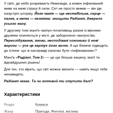
У світі, де небо розривають Немезиди, а кожен інфікований
живе на межі страху й сили, Сет не просто вижив — він іде
назустріч шторму.
Його магія — ще нестабільна, серце —
палке, а мета — незмінна: знищити Радіант, джерело
усього жаху.
У другому томі манґи чаклун-початківець разом із вірними
друзями опиняється у місті, де заборонено чаклунство.
Переслідування, змови, несподівані союзники й нові
вороги — усе це гартує його волю.
А ще ближче підводить
до істини: що ж насправді означає бути «інфікованим»?
Манґа «
Радіант. Том 2
» — це ще більше екшену, магії та
відчайдушних рішень!
Для тих, хто вірить, що світ можна змінити — навіть якщо тебе
ненавидять.
Радіант чекає. Та чи готовий ти ступити далі?
Характеристики
Розділ
Комікси
Жанр
Пригоди
,
Фентезі, містика