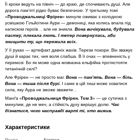
Її кроки ведуть на північ — до краю, де спочивають душі. Але
дорога пам’яті рідко буває безпечною. У третьому томі
«
Проводжальниці Фрірен
» минуле оживає з холодною
усмішкою Гільйотини Аури — демониці, яка колись впала під
натиском героїв… але не зникла.
Вона вичікувала, будувала
пастку, плекала лють. І тепер повернулась, аби
знищити ту, що пережила всіх.
У її руках — артефакт давніх жахів: Терези покори. Він зважує
душі й карає тих, чия воля слабша. В її очах — впевненість у
перемозі. Бо як може одна мовчазна ельфійка протистояти
титанічній силі?
Але Фрірен — не просто маг.
Вона — пам’ять. Вона — біль.
Вона — тиша після бурі.
І саме в цій тиші може ховатися
сила, яку Аура не зможе зважити…
Манґа «
Проводжальниця Фрірен. Том 3
» — це сутичка з
минулим, де не меч, а стійкість духу вирішує долю.
Час
дізнатися, чого насправді варті ті, хто вижив.
Характеристики
Розділ
Комікси