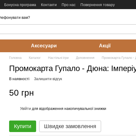
Бонусна програма
Контакти
Про нас
Повернення товару
лефонувати вам?
Аксесуари
Акції
Головна
Каталог
Настільні ігри
Доповнення
Промокарта Гупало - 
Промокарта Гупало - Дюна: Імпері
В наявності
Залишити відгук
50 грн
Увійти
для відображення накопичувальної знижки
%
Купити
Швидке замовлення