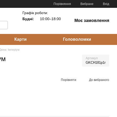
Порівняння
Вибране
Вхід
Графік роботи:
Будні:
10:00–18:00
Моє замовлення
Карти
Головоломки
Дюна: Імперіум
ум
Артикул
GKCH181p1r
Порівняти
До вибраного