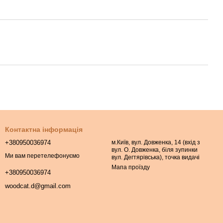
Контактна інформація
+380950036974
м.Київ, вул. Довженка, 14 (вхід з
вул. О. Довженка, біля зупинки
Ми вам перетелефонуємо
вул. Дегтярівська), точка видачі
Мапа проїзду
+380950036974
woodcat.d@gmail.com