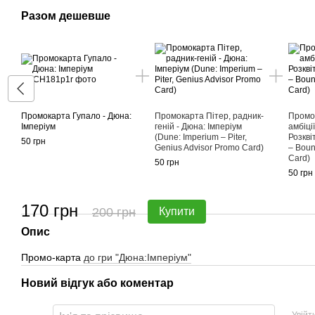
Разом дешевше
Промокарта Гупало - Дюна:
Промокарта Пітер, радник-
Промо
Імперіум
геній - Дюна: Імперіум
амбіці
(Dune: Imperium – Piter,
Розкві
50 грн
Genius Advisor Promo Card)
– Boun
Card)
50 грн
50 грн
170 грн
200 грн
Купити
Опис
Промо-карта
до гри "Дюна:Імперіум"
Новий відгук або коментар
Увійт