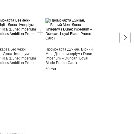
Раз
карта Безмежні
Промокарта Дункан, Вірний
ї - Дюна: Імперіум-
Меч- Дюна: Імперіум ( Dune:
т Ікса (Dune: Imperium
Imperium – Duncan, Loyal
Пром
dless Ambition Promo
Blade Promo Card)
Імпе
50 грн
50 гр
54
и за допомогою