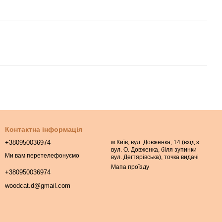
Контактна інформація
+380950036974
м.Київ, вул. Довженка, 14 (вхід з
вул. О. Довженка, біля зупинки
Ми вам перетелефонуємо
вул. Дегтярівська), точка видачі
Мапа проїзду
+380950036974
woodcat.d@gmail.com