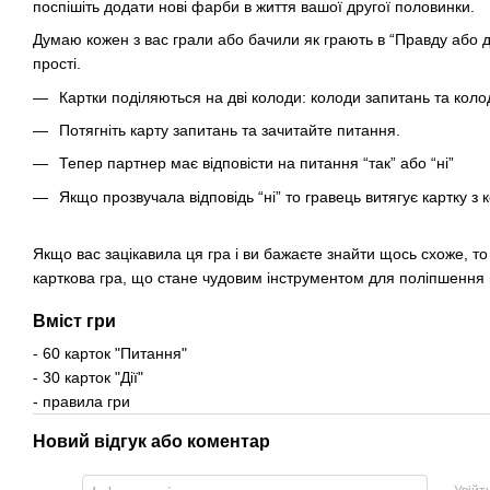
поспішіть додати нові фарби в життя вашої другої половинки.
Думаю кожен з вас грали або бачили як грають в “Правду або д
прості.
Картки поділяються на дві колоди: колоди запитань та колод
Потягніть карту запитань та зачитайте питання.
Тепер партнер має відповісти на питання “так” або “ні”
Якщо прозвучала відповідь “ні” то гравець витягує картку з к
Якщо вас зацікавила ця гра і ви бажаєте знайти щось схоже, то
карткова гра, що стане чудовим інструментом для поліпшення 
Вміст гри
- 60 карток "Питання"
- 30 карток "Дії"
- правила гри
Новий відгук або коментар