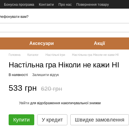
Бонусна програма
Контакти
Про нас
Повернення товару
лефонувати вам?
Аксесуари
Акції
Головна
Каталог
Настільні ігри
Настільна гра Ніколи не кажи НІ
Настільна гра Ніколи не кажи НІ
В наявності
Залишити відгук
533 грн
620 грн
Увійти
для відображення накопичувальної знижки
%
Купити
У кредит
Швидке замовлення