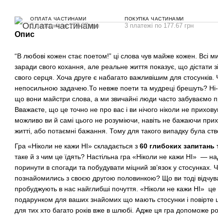
ОПЛАТА ЧАСТИНАМИ
ПОКУПКА ЧАСТИНАМИ
3 платежі по 177.67 грн
3 платежі по 177.67 грн
Опис
“В любові кожен стає поетом!” ці слова чув майже кожен. Всі м
заради свого кохання, але реальне життя показує, що дістати з
свого серця. Хоча друге є набагато важливішим для стосунків. Ч
непосильною задачею.То невже поети та мудреці брешуть? Ні-ні-
що вони майстри слова, а ми звичайні люди часто забуваємо пр
Вважаєте, що це точно не про вас і ви нічого ніколи не прихову
можливо ви й самі цього не розуміючи, навіть не бажаючи при
житті, або потаємні бажання. Тому для такого випадку була ств
Гра «Ніколи не кажи НІ» складається з
60 глибоких запитань 
таке й з чим це їдять? Настільна гра «Ніколи не кажи НІ» — 
поринути в спогади та побудувати міцний зв’язок у стосунках. 
познайомились з своєю другою половинкою? Що ви тоді відчу
пробуджують в нас найглибші почуття. «Ніколи не кажи НІ» це 
подарунком для ваших знайомих що мають стосунки і повірте це
для тих хто багато років вже в шлюбі. Адже ця гра допоможе ро