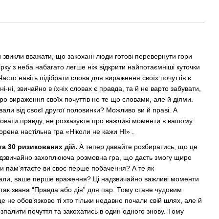
и звикли вважати, що закохані люди готові перевернути гори
ірку з неба набагато легше ніж відкрити найпотаємніші куточки
асто навіть підібрати слова для вираження своїх почуттів є
ні, звичайно в їхніх словах є правда, та й не варто забувати,
о вираження своїх почуттів не те що словами, але й діями.
вали від своєї другої половинки? Можливо ви й праві. А
ховати правду, не розказуєте про важливі моменти в вашому
орена настільна гра «Ніколи не кажи НІ» .
та 30 ризикованих дій.
А тепер давайте розбиратись, що це
надзвичайно захоплююча розмовна гра, що дасть змогу щиро
Чи пам’ятаєте ви своє перше побачення? А те як
вали, ваше перше враження? Ці надзвичайно важливі моменти
так звана “Правда або дія” для пар. Тому стане чудовим
 не обов’язково ті хто тільки недавно почали свій шлях, але й
зпалити почуття та закохатись в один одного знову. Тому