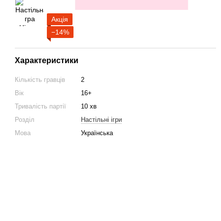
Акція
−14%
Характеристики
Кількість гравців
2
Вік
16+
Тривалість партії
10 хв
Розділ
Настільні ігри
Мова
Українська