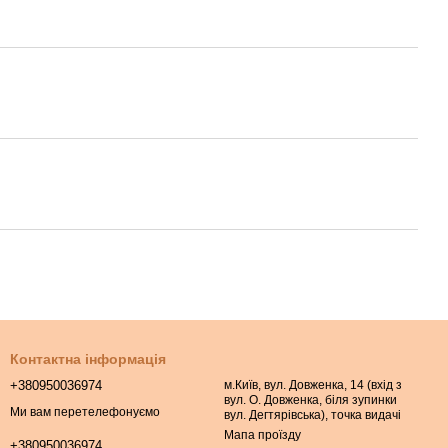
Контактна інформація
+380950036974
м.Київ, вул. Довженка, 14 (вхід з
вул. О. Довженка, біля зупинки
Ми вам перетелефонуємо
вул. Дегтярівська), точка видачі
Мапа проїзду
+380950036974