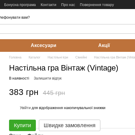
Бонусна програма
Контакти
Про нас
Повернення товару
лефонувати вам?
Аксесуари
Акції
Головна
Каталог
Настільні ігри
Cімейні
Настільна гра Вінтаж (Vint
Настільна гра Вінтаж (Vintage)
В наявності
Залишити відгук
383 грн
445 грн
Увійти
для відображення накопичувальної знижки
%
Купити
Швидке замовлення