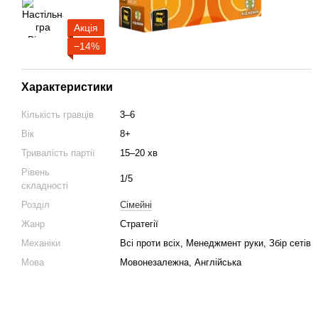
Акція
−14%
Характеристики
Кількість гравців
3–6
Вік
8+
Тривалість партії
15–20 хв
Рівень
1/5
складності
Розділ
Cімейні
Жанр
Стратегії
Механіки
Всі проти всіх, Менеджмент руки, Збір сетів
Мова
Мовонезалежна, Англійська