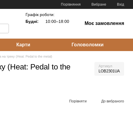
Порівняння
Вибране
Вхід
Графік роботи:
Будні:
10:00–18:00
Моє замовлення
Карти
Головоломки
на треку (Heat: Pedal to the metal)
 (Heat: Pedal to the
Артикул
LOB2301UA
Порівняти
До вибраного