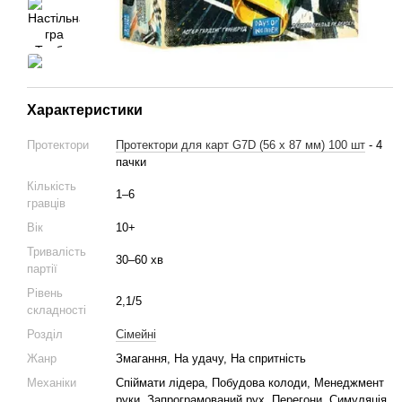
Характеристики
Протектори
Протектори для карт G7D (56 x 87 мм) 100 шт
- 4
пачки
Кількість
1–6
гравців
Вік
10+
Тривалість
30–60 хв
партії
Рівень
2,1/5
складності
Розділ
Cімейні
Жанр
Змагання, На удачу, На спритність
Механіки
Спіймати лідера, Побудова колоди, Менеджмент
руки, Запрограмований рух, Перегони, Симуляція,