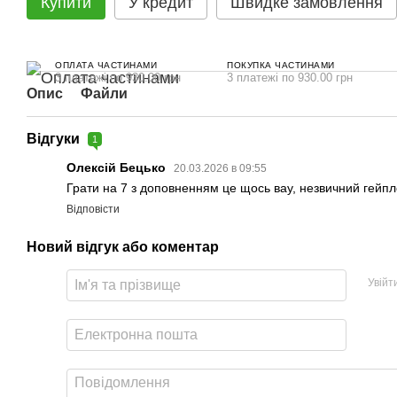
Купити
У кредит
Швидке замовлення
ОПЛАТА ЧАСТИНАМИ
ПОКУПКА ЧАСТИНАМИ
3 платежі по 930.00 грн
3 платежі по 930.00 грн
Опис
Файли
Відгуки
1
Олексій Бецько
20.03.2026 в 09:55
Грати на 7 з доповненням це щось вау, незвичний гейпл
Відповісти
Новий відгук або коментар
Увійт