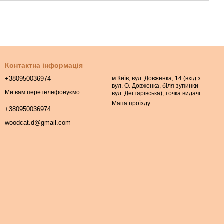
Контактна інформація
+380950036974
м.Київ, вул. Довженка, 14 (вхід з
вул. О. Довженка, біля зупинки
Ми вам перетелефонуємо
вул. Дегтярівська), точка видачі
Мапа проїзду
+380950036974
woodcat.d@gmail.com