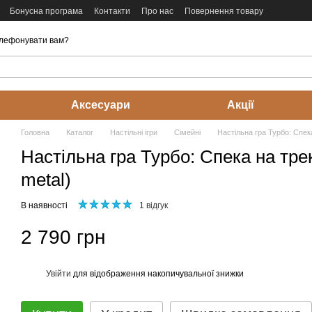
Бонусна програма
Контакти
Про нас
Повернення товару
лефонувати вам?
Аксесуари
Акції
Головна
Каталог
Настільні ігри
Cімейні
Настільна гра Турбо: Спека 
Настільна гра Турбо: Спека на треку
metal)
В наявності
1 відгук
2 790 грн
Увійти
для відображення накопичувальної знижки
%