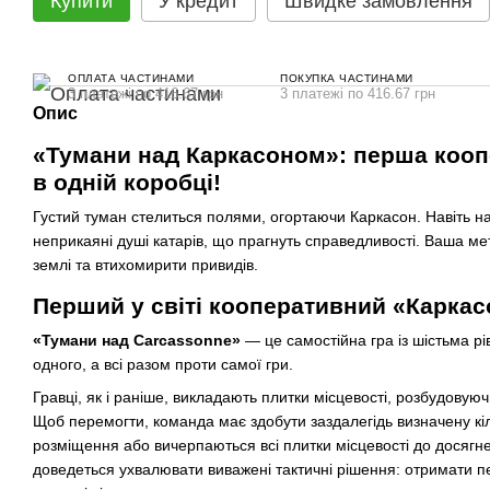
Купити
У кредит
Швидке замовлення
ОПЛАТА ЧАСТИНАМИ
ПОКУПКА ЧАСТИНАМИ
3 платежі по 416.67 грн
3 платежі по 416.67 грн
Опис
«Тумани над Каркасоном»: перша кооп
в одній коробці!
Густий туман стелиться полями, огортаючи Каркасон. Навіть н
неприкаяні душі катарів, що прагнуть справедливості. Ваша мет
землі та втихомирити привидів.
Перший у світі кооперативний «Карка
«Тумани над Carcassonne»
— це самостійна гра із шістьма рі
одного, а всі разом проти самої гри.
Гравці, як і раніше, викладають плитки місцевості, розбудовуюч
Щоб перемогти, команда має здобути заздалегідь визначену кіл
розміщення або вичерпаються всі плитки місцевості до досягне
доведеться ухвалювати виважені тактичні рішення: отримати пе