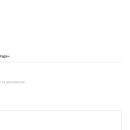
тарі».
и за допомогою