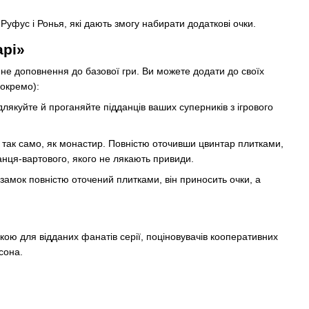
Руфус і Ронья, які дають змогу набирати додаткові очки.
арі»
нне доповнення до базової гри. Ви можете додати до своїх
 окремо):
ідлякуйте й проганяйте підданців ваших суперників з ігрового
 так само, як монастир. Повністю оточивши цвинтар плитками,
данця-вартового, якого не лякають привиди.
 замок повністю оточений плитками, він приносить очки, а
ою для відданих фанатів серії, поціновувачів кооперативних
асона.