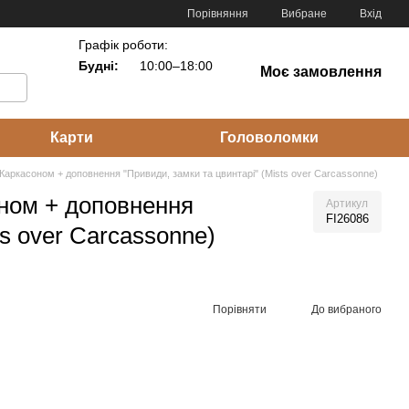
Порівняння
Вибране
Вхід
Графік роботи:
Будні:
10:00–18:00
Моє замовлення
Карти
Головоломки
Каркасоном + доповнення "Привиди, замки та цвинтарі" (Mists over Carcassonne)
оном + доповнення
Артикул
FI26086
ts over Carcassonne)
Порівняти
До вибраного