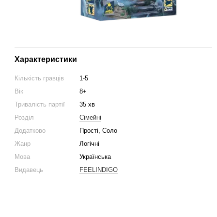
Характеристики
Кількість гравців
1-5
Вік
8+
Тривалість партії
35 хв
Розділ
Cімейні
Додатково
Прості, Соло
Жанр
Логічні
Мова
Українська
Видавець
FEELINDIGO