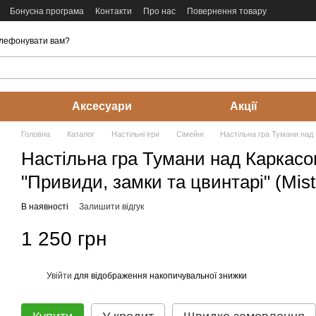
Бонусна програма
Контакти
Про нас
Повернення товару
лефонувати вам?
Аксесуари
Акції
Головна
Каталог
Настільні ігри
Cімейні
Настільна гра Тумани над 
Настільна гра Тумани над Каркас
"Привиди, замки та цвинтарі" (Mis
В наявності
Залишити відгук
1 250 грн
Увійти
для відображення накопичувальної знижки
%