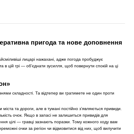
еративна пригода та нове доповнення
айсміливіші лицарі нажахані, адже погода пробуджує
а в цій грі — об’єднати зусилля, щоб повернути спокій на ці
сон»
внями складності. Та відтепер ви гратимете не один проти
и міста та дороги, але в тумані постійно з’являються привиди.
ькість очок. Якщо в запасі не залишиться привидів для
ння цілі — гравці зазнають поразки. Тому кожного ходу вам
реможні очки за регіон чи відмовитися від них, щоб вилучити