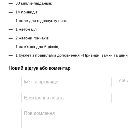
30 міплів-підданців;
14 привидів;
1 поле для підрахунку очок;
1 жетон цілі;
2 жетони гончаків;
1 пам’ятка для 6 рівнів;
1 буклет з правилами доповнення «Привиди, замки та цвин
Новий відгук або коментар
Увійт