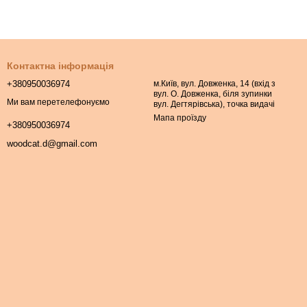
Контактна інформація
+380950036974
м.Київ, вул. Довженка, 14 (вхід з
вул. О. Довженка, біля зупинки
Ми вам перетелефонуємо
вул. Дегтярівська), точка видачі
Мапа проїзду
+380950036974
woodcat.d@gmail.com