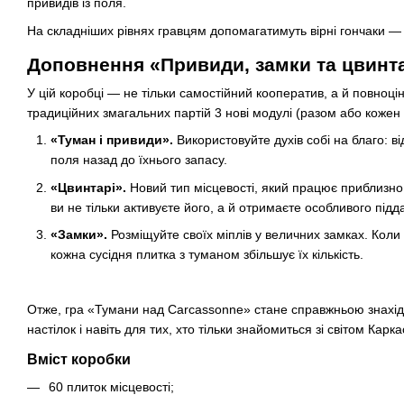
привидів із поля.
На складніших рівнях гравцям допомагатимуть вірні гончаки — 
Доповнення «Привиди, замки та цвинт
У цій коробці — не тільки самостійний кооператив, а й повноці
традиційних змагальних партій 3 нові модулі (разом або кожен
«Туман і привиди».
Використовуйте духів собі на благо: в
поля назад до їхнього запасу.
«Цвинтарі».
Новий тип місцевості, який працює приблизно
ви не тільки активуєте його, а й отримаєте особливого під
«Замки».
Розміщуйте своїх міплів у величних замках. Коли
кожна сусідня плитка з туманом збільшує їх кількість.
Отже, гра «Тумани над Carcassonne» стане справжньою знахідк
настілок і навіть для тих, хто тільки знайомиться зі світом Карк
Вміст коробки
60 плиток місцевості;