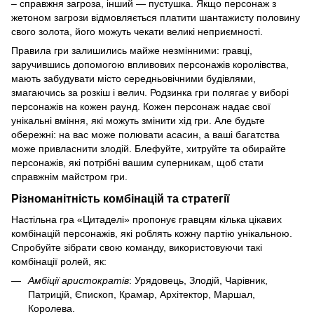
– справжня загроза, інший — пустушка. Якщо персонаж з
жетоном загрози відмовляється платити шантажисту половину
свого золота, його можуть чекати великі неприємності.
Правила гри залишились майже незмінними: гравці,
заручившись допомогою впливових персонажів королівства,
мають забудувати місто середньовічними будівлями,
змагаючись за розкіш і велич. Родзинка гри полягає у виборі
персонажів на кожен раунд. Кожен персонаж надає свої
унікальні вміння, які можуть змінити хід гри. Але будьте
обережні: на вас може полювати асасин, а ваші багатства
може привласнити злодій. Блефуйте, хитруйте та обирайте
персонажів, які потрібні вашим суперникам, щоб стати
справжнім майстром гри.
Різноманітність комбінацій та стратегії
Настільна гра «Цитаделі» пропонує гравцям кілька цікавих
комбінацій персонажів, які роблять кожну партію унікальною.
Спробуйте зібрати свою команду, використовуючи такі
комбінації ролей, як:
Амбіції аристократів
: Урядовець, Злодій, Чарівник,
Патрицій, Єпископ, Крамар, Архітектор, Маршал,
Королева.