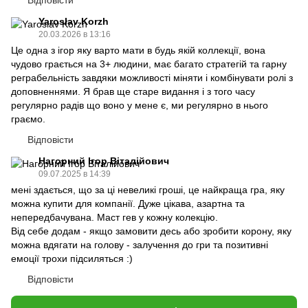
Відповісти
Yaroslav Korzh
20.03.2026 в 13:16
Це одна з ігор яку варто мати в будь якій коллекції, вона
чудово грається на 3+ людини, має багато стратегій та гарну
реграбельність завдяки можливості міняти і комбінувати ролі з
доповненнями. Я брав ще старе видання і з того часу
регулярно радів що воно у мене є, ми регулярно в нього
граємо.
Відповісти
Нагорний Ігор Віталійович
09.07.2025 в 14:39
мені здається, що за ці невеликі гроші, це найкраща гра, яку
можна купити для компанії. Дуже цікава, азартна та
непередбачувана. Маст гев у кожну колекцію.
Від себе додам - якщо замовити десь або зробити корону, яку
можна вдягати на голову - залучення до гри та позитивні
емоції трохи підсиляться :)
Відповісти