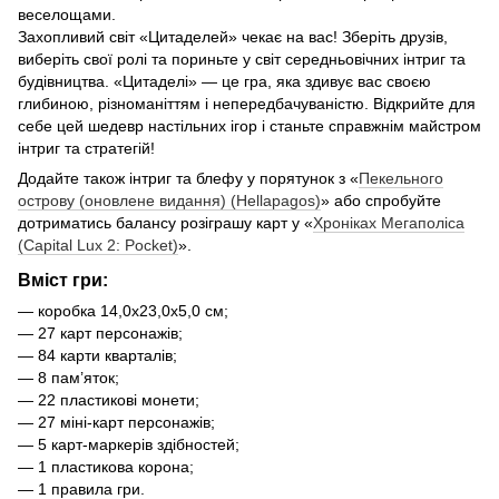
веселощами.
Захопливий світ «Цитаделей» чекає на вас! Зберіть друзів,
виберіть свої ролі та пориньте у світ середньовічних інтриг та
будівництва. «Цитаделі» — це гра, яка здивує вас своєю
глибиною, різноманіттям і непередбачуваністю. Відкрийте для
себе цей шедевр настільних ігор і станьте справжнім майстром
інтриг та стратегій!
Додайте також інтриг та блефу у порятунок з «
Пекельного
острову (оновлене видання) (Hellapagos)
» або спробуйте
дотриматись балансу розіграшу карт у «
Хроніках Мегаполіса
(Capital Lux 2: Pocket)
».
Вміст гри:
— коробка 14,0х23,0х5,0 см;
— 27 карт персонажів;
— 84 карти кварталів;
— 8 пам’яток;
— 22 пластикові монети;
— 27 міні-карт персонажів;
— 5 карт-маркерів здібностей;
— 1 пластикова корона;
— 1 правила гри.