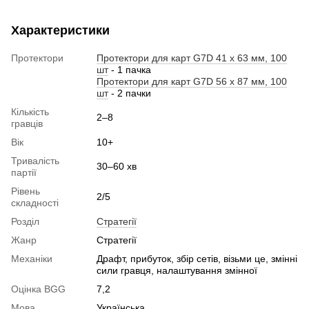
Характеристики
Протектори
Протектори для карт G7D 41 x 63 мм, 100
шт
- 1 пачка
Протектори для карт G7D 56 x 87 мм, 100
шт
- 2 пачки
Кількість
2–8
гравців
Вік
10+
Тривалість
30–60 хв
партії
Рівень
2/5
складності
Розділ
Стратегії
Жанр
Стратегії
Механіки
Драфт, прибуток, збір сетів, візьми це, змінні
сили гравця, налаштування змінної
Оцінка BGG
7,2
Мова
Українська