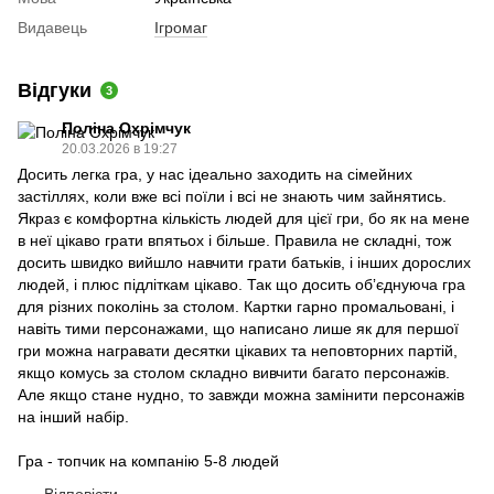
Видавець
Ігромаг
Відгуки
3
Поліна Охрімчук
20.03.2026 в 19:27
Досить легка гра, у нас ідеально заходить на сімейних
застіллях, коли вже всі поїли і всі не знають чим зайнятись.
Якраз є комфортна кількість людей для цієї гри, бо як на мене
в неї цікаво грати впятьох і більше. Правила не складні, тож
досить швидко вийшло навчити грати батьків, і інших дорослих
людей, і плюс підліткам цікаво. Так що досить обʼєднуюча гра
для різних поколінь за столом. Картки гарно промальовані, і
навіть тими персонажами, що написано лише як для першої
гри можна награвати десятки цікавих та неповторних партій,
якщо комусь за столом складно вивчити багато персонажів.
Але якщо стане нудно, то завжди можна замінити персонажів
на інший набір.
Гра - топчик на компанію 5-8 людей