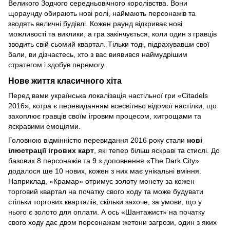
Великого Зодчого середньовічного королівства. Вони
щораунду обирають нові ролі, наймають персонажів та
зводять величні будівлі. Кожен раунд відкриває нові
можливості та виклики, а гра закінчується, коли один з гравців
зводить свій сьомий квартал. Тільки тоді, підрахувавши свої
бали, ви дізнаєтесь, хто з вас виявився наймудрішим
стратегом і здобув перемогу.
Нове життя класичного хіта
Перед вами українська локалізація настільної гри «Citadels
2016», котра є перевиданням всесвітньо відомої настілки, що
захоплює гравців своїм ігровим процесом, хитрощами та
яскравими емоціями.
Головною відмінністю перевидання 2016 року стали
нові
ілюстрації ігрових карт
, які тепер більш яскраві та стислі. До
базових 8 персонажів та 9 з доповнення «The Dark City»
додалося ще 10 нових, кожен з них має унікальні вміння.
Наприклад, «Крамар» отримує золоту монету за кожен
торговий квартал на початку свого ходу та може будувати
стільки торгових кварталів, скільки захоче, за умови, що у
нього є золото для оплати. А ось «Шантажист» на початку
свого ходу дає двом персонажам жетони загрози, один з яких