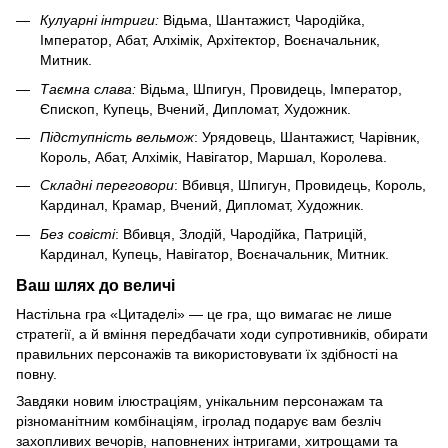
Кулуарні інтриги:
Відьма, Шантажист, Чародійка,
Імператор, Абат, Алхімік, Архітектор, Воєначальник,
Митник.
Таємна слава:
Відьма, Шпигун, Провидець, Імператор,
Єпископ, Купець, Вчений, Дипломат, Художник.
Підступність вельмож
: Урядовець, Шантажист, Чарівник,
Король, Абат, Алхімік, Навігатор, Маршал, Королева.
Складні переговори
: Вбивця, Шпигун, Провидець, Король,
Кардинал, Крамар, Вчений, Дипломат, Художник.
Без совісті
: Вбивця, Злодій, Чародійка, Патрицій,
Кардинал, Купець, Навігатор, Воєначальник, Митник.
Ваш шлях до величі
Настільна гра «Цитаделі» — це гра, що вимагає не лише
стратегії, а й вміння передбачати ходи супротивників, обирати
правильних персонажів та використовувати їх здібності на
повну.
Завдяки новим ілюстраціям, унікальним персонажам та
різноманітним комбінаціям, ігролад подарує вам безліч
захопливих вечорів, наповнених інтригами, хитрощами та