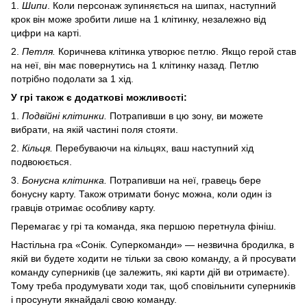
1.
Шипи
. Коли персонаж зупиняється на шипах, наступний
крок він може зробити лише на 1 клітинку, незалежно від
цифри на карті.
2.
Петля.
Коричнева клітинка утворює петлю. Якщо герой став
на неї, він має повернутись на 1 клітинку назад. Петлю
потрібно подолати за 1 хід.
У грі також є додаткові можливості:
1.
Подвійні клітинки.
Потрапивши в цю зону, ви можете
вибрати, на якій частині поля стояти.
2.
Кільця.
Перебуваючи на кільцях, ваш наступний хід
подвоюється.
3.
Бонусна клітинка.
Потрапивши на неї, гравець бере
бонусну карту. Також отримати бонус можна, коли один із
гравців отримає особливу карту.
Перемагає у грі та команда, яка першою перетнула фініш.
Настільна гра «Сонік. Суперкоманди» — незвична бродилка, в
якій ви будете ходити не тільки за свою команду, а й просувати
команду суперників (це залежить, які карти дій ви отримаєте).
Тому треба продумувати ходи так, щоб сповільнити суперників
і просунути якнайдалі свою команду.