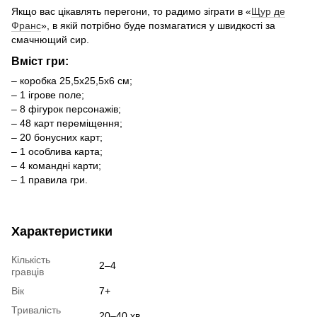
Якщо вас цікавлять перегони, то радимо зіграти в «
Щур де
Франс
», в якій потрібно буде позмагатися у швидкості за
смачнющий сир.
Вміст гри:
– коробка 25,5х25,5х6 см;
– 1 ігрове поле;
– 8 фігурок персонажів;
– 48 карт переміщення;
– 20 бонусних карт;
– 1 особлива карта;
– 4 командні карти;
– 1 правила гри.
Характеристики
Кількість
2–4
гравців
Вік
7+
Тривалість
20–40 хв