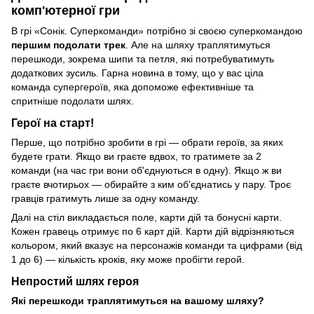
комп'ютерної гри
В грі «Сонік. Суперкоманди» потрібно зі своєю суперкомандою
першим подолати трек
. Але на шляху траплятимуться
перешкоди, зокрема шипи та петля, які потребуватимуть
додаткових зусиль. Гарна новина в тому, що у вас ціла
команда супергероїв, яка допоможе ефективніше та
спритніше подолати шлях.
Герої на старт!
Перше, що потрібно зробити в грі — обрати героїв, за яких
будете грати. Якщо ви граєте вдвох, то гратимете за 2
команди (на час гри вони об'єднуються в одну). Якщо ж ви
граєте вчотирьох — обирайте з ким об'єднатись у пару. Троє
гравців гратимуть лише за одну команду.
Далі на стіл викладається поле, карти дій та бонусні карти.
Кожен гравець отримує по 6 карт дій. Карти дій відрізняються
кольором, який вказує на персонажів команди та цифрами (від
1 до 6) — кількість кроків, яку може пробігти герой.
Непростий шлях героя
Які перешкоди траплятимуться на вашому шляху?