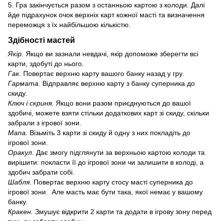
5. Гра закінчується разом з останньою картою з колоди. Далі
йде підрахунок очок верхніх карт кожної масті та визначення
переможця з їх найбільшою кількістю.
Здібності мастей
Якір.
Якщо ви зазнали невдачі, якір допоможе зберегти всі
карти, здобуті до нього.
Гак.
Повертає верхню карту вашого банку назад у гру.
Гармата.
Відправляє верхню карту з банку суперника до
скиду.
Ключ і скриня.
Якщо вони разом приєднуються до вашої
здобичі, можете взяти стільки додаткових карт зі скиду, скільки
забрали з ігрової зони.
Мапа.
Візьміть 3 карти зі скиду й одну з них покладіть до
ігрової зони.
Оракул.
Дає змогу підглянути за верхньою картою колоди та
вирішити: покласти її до ігрової зони чи залишити в колоді, а
здобич забрати собі.
Шабля
. Повертає верхню карту стосу масті суперника до
ігрової зони. Але масть має бути така, якої немає у вашому
банку.
Кракен.
Змушує відкрити 2 карти та додати в ігрову зону перед