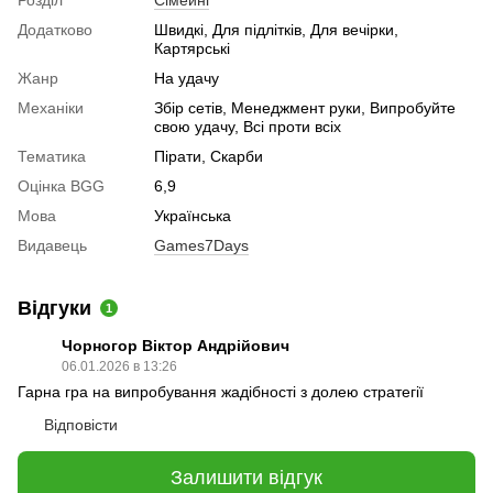
Розділ
Cімейні
Додатково
Швидкі, Для підлітків, Для вечірки,
Картярські
Жанр
На удачу
Механіки
Збір сетів, Менеджмент руки, Випробуйте
свою удачу, Всі проти всіх
Тематика
Пірати, Скарби
Оцінка BGG
6,9
Мова
Українська
Видавець
Games7Days
Відгуки
1
Чорногор Віктор Андрійович
06.01.2026 в 13:26
Гарна гра на випробування жадібності з долею стратегії
Відповісти
Залишити відгук