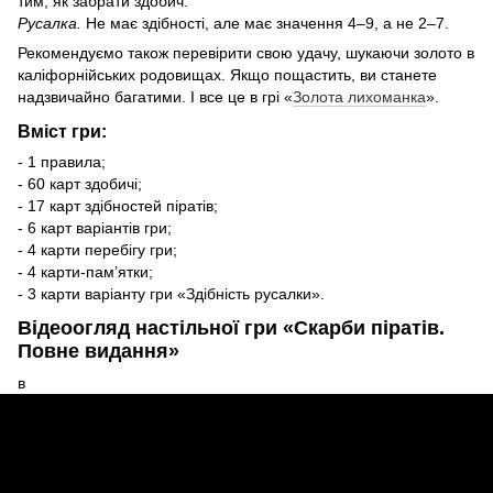
тим, як забрати здобич.
Русалка.
Не має здібності, але має значення 4–9, а не 2–7.
Рекомендуємо також перевірити свою удачу, шукаючи золото в
каліфорнійських родовищах. Якщо пощастить, ви станете
надзвичайно багатими. І все це в грі «
Золота лихоманка
».
Вміст гри:
- 1 правила;
- 60 карт здобичі;
- 17 карт здібностей піратів;
- 6 карт варіантів гри;
- 4 карти перебігу гри;
- 4 карти-пам’ятки;
- 3 карти варіанту гри «Здібність русалки».
Відеоогляд настільної гри «Скарби піратів.
Повне видання»
в