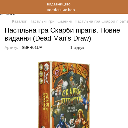
Каталог
Настільні ігри
Cімейні
Настільна гра Скарби пірат
Настільна гра Скарби піратів. Повне
видання (Dead Man's Draw)
Артикул:
SBPR01UA
1 відгук