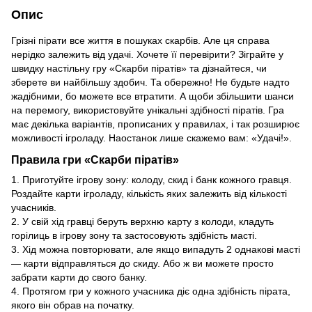
Опис
Грізні пірати все життя в пошуках скарбів. Але ця справа
нерідко залежить від удачі. Хочете її перевірити? Зіграйте у
швидку настільну гру «Скарби піратів» та дізнайтеся, чи
зберете ви найбільшу здобич. Та обережно! Не будьте надто
жадібними, бо можете все втратити. А щоби збільшити шанси
на перемогу, використовуйте унікальні здібності піратів. Гра
має декілька варіантів, прописаних у правилах, і так розширює
можливості ігроладу. Наостанок лише скажемо вам: «Удачі!».
Правила гри
«Скарби піратів»
1. Приготуйте ігрову зону: колоду, скид і банк кожного гравця.
Роздайте карти ігроладу, кількість яких залежить від кількості
учасників.
2. У свій хід гравці беруть верхню карту з колоди, кладуть
горілиць в ігрову зону та застосовують здібність масті.
3. Хід можна повторювати, але якщо випадуть 2 однакові масті
— карти відправляться до скиду. Або ж ви можете просто
забрати карти до свого банку.
4. Протягом гри у кожного учасника діє одна здібність пірата,
якого він обрав на початку.