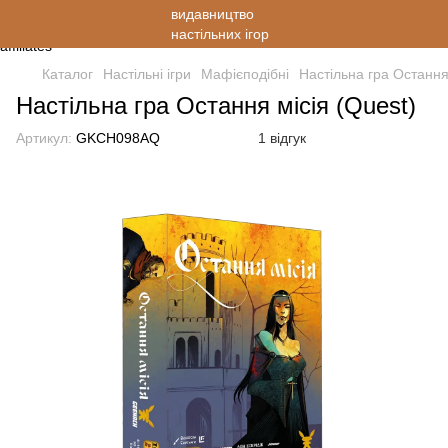
Каталог
Настільні ігри
Мафієподібні
Настільна гра Остання 
Настільна гра Остання місія (Quest)
Артикул:
GKCH098AQ
1 відгук