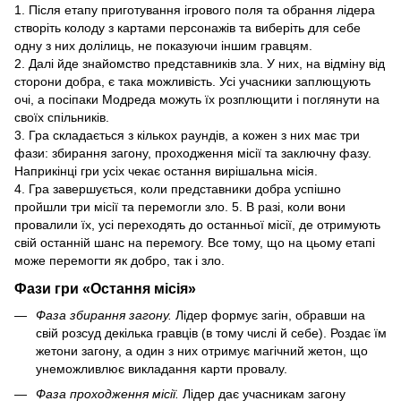
1. Після етапу приготування ігрового поля та обрання лідера
створіть колоду з картами персонажів та виберіть для себе
одну з них долілиць, не показуючи іншим гравцям.
2. Далі йде знайомство представників зла. У них, на відміну від
сторони добра, є така можливість. Усі учасники заплющують
очі, а посіпаки Модреда можуть їх розплющити і поглянути на
своїх спільників.
3. Гра складається з кількох раундів, а кожен з них має три
фази: збирання загону, проходження місії та заключну фазу.
Наприкінці гри усіх чекає остання вирішальна місія.
4. Гра завершується, коли представники добра успішно
пройшли три місії та перемогли зло. 5. В разі, коли вони
провалили їх, усі переходять до останньої місії, де отримують
свій останній шанс на перемогу. Все тому, що на цьому етапі
може перемогти як добро, так і зло.
Фази гри «Остання місія»
Фаза збирання загону.
Лідер формує загін, обравши на
свій розсуд декілька гравців (в тому числі й себе). Роздає їм
жетони загону, а один з них отримує магічний жетон, що
унеможливлює викладання карти провалу.
Фаза проходження місії.
Лідер дає учасникам загону