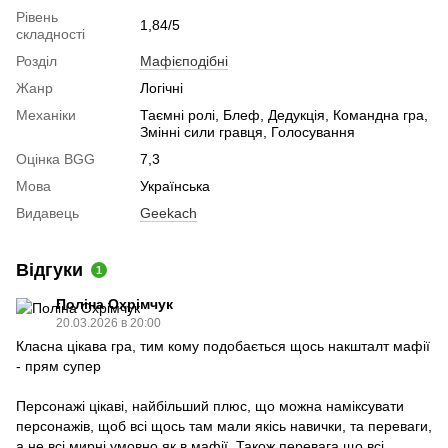
Рівень
1,84/5
складності
Розділ
Мафієподібні
Жанр
Логічні
Механіки
Таємні ролі, Блеф, Дедукція, Командна гра,
Змінні сили гравця, Голосування
Оцінка BGG
7,3
Мова
Українська
Видавець
Geekach
Відгуки
1
Поліна Охрімчук
20.03.2026 в 20:00
Класна цікава гра, тим кому подобається щось накшталт мафії
- прям супер
Персонажі цікаві, найбільший плюс, що можна наміксувати
персонажів, щоб всі щось там мали якісь навички, та переваги,
а не всі мирні умовно як в мафії. Також перевага що всі