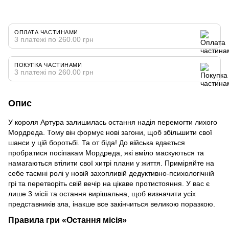
ОПЛАТА ЧАСТИНАМИ
3 платежі по 260.00 грн
ПОКУПКА ЧАСТИНАМИ
3 платежі по 260.00 грн
Опис
У короля Артура залишилась остання надія перемогти лихого
Мордреда. Тому він формує нові загони, щоб збільшити свої
шанси у цій боротьбі. Та от біда! До війська вдається
пробратися посіпакам Мордреда, які вміло маскуються та
намагаються втілити свої хитрі плани у життя. Приміряйте на
себе таємні ролі у новій захопливій дедуктивно-психологічній
грі та перетворіть свій вечір на цікаве протистояння. У вас є
лише 3 місії та остання вирішальна, щоб визначити усіх
представників зла, інакше все закінчиться великою поразкою.
Правила гри «Остання місія»