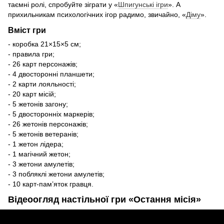
таємні ролі, спробуйте зіграти у «
Шпигунські ігри
». А
прихильникам психологічних ігор радимо, звичайно, «
Діму
».
Вміст гри
- коробка 21×15×5 см;
- правила гри;
- 26 карт персонажів;
- 4 двосторонні планшети;
- 2 карти лояльності;
- 20 карт місій;
- 5 жетонів загону;
- 5 двосторонніх маркерів;
- 26 жетонів персонажів;
- 5 жетонів ветеранів;
- 1 жетон лідера;
- 1 магічний жетон;
- 3 жетони амулетів;
- 3 побляклі жетони амулетів;
- 10 карт-пам’яток гравця.
Відеоогляд настільної гри «Остання місія»