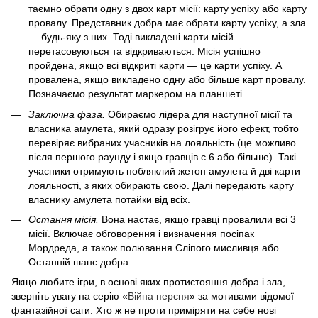
таємно обрати одну з двох карт місії: карту успіху або карту
провалу. Представник добра має обрати карту успіху, а зла
— будь-яку з них. Тоді викладені карти місій
перетасовуються та відкриваються. Місія успішно
пройдена, якщо всі відкриті карти — це карти успіху. А
провалена, якщо викладено одну або більше карт провалу.
Позначаємо результат маркером на планшеті.
Заключна фаза.
Обираємо лідера для наступної місії та
власника амулета, який одразу розігрує його ефект, тобто
перевіряє вибраних учасників на лояльність (це можливо
після першого раунду і якщо гравців є 6 або більше). Такі
учасники отримують побляклий жетон амулета й дві карти
лояльності, з яких обирають свою. Далі передають карту
власнику амулета потайки від всіх.
Остання місія.
Вона настає, якщо гравці провалили всі 3
місії. Включає обговорення і визначення посіпак
Мордреда, а також полювання Сліпого мисливця або
Останній шанс добра.
Якщо любите ігри, в основі яких протистояння добра і зла,
зверніть увагу на серію «
Війна персня
» за мотивами відомої
фантазійної саги. Хто ж не проти приміряти на себе нові