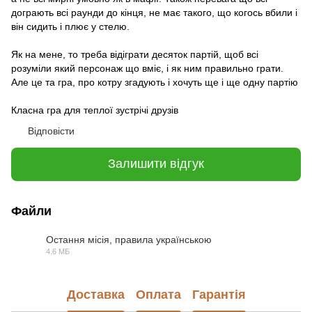
дограють всі раунди до кінця, не має такого, що когось вбили і
він сидить і плює у стелю.
Як на мене, то треба відіграти десяток партій, щоб всі
розуміли який персонаж що вміє, і як ним правильно грати.
Але це та гра, про котру згадують і хочуть ще і ще одну партію
Класна гра для теплої зустрічі друзів
Відповісти
Залишити відгук
Файли
Остання місія, правила українською
4.6 МБ
PDF
Доставка
Оплата
Гарантія