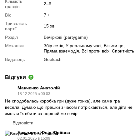
Кількість
2–6
гравців
Вік
7 +
Тривалість
15 хв
партії
Розділ
Вечіркові (partygame)
Механіки
Збір сетів, У реальному часі, Візьми це,
Пряма взаємодія, Всі проти всіх, Спритність
Видавець
Geekach
Відгуки
2
Манченко Анатолій
18.12.2025 в 00:03
Не сподобалась коробка гри (дуже тонка), але сама гра
весела. Думаю що іграшки з часом потріскаються, але діти не
змогли їх вбити за перший же вечір.
Відповісти
Бакумова Юлія Юріївна
02.01.2025 в 15:09