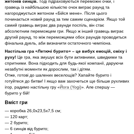
жетонів синців.
Тоді підраховуються переможні очки, і
гравець із найбільшою кількістю очок виграє раунд та
нагороджується жетоном «Бійся мене». Після цього
починається новий раунд за тим самим сценарієм. Якщо той
самий гравець виграє два раунди поспіль, він стає
абсолютним переможцем гри. Якщо ж інший гравець виграє
другий раунд, то між переможцями обох раундів проводиться
фінальна дуель, аби визначити остаточного чемпіона.
Настільна гра «Летючі бурито» – це вибух емоцій, сміху і
руху!
Це гра, яка змушує всіх бути активними, швидкими та
спритними. Вона підходить для будь-якої компанії, даруючи
незабутні моменти як дорослим, так і дітям.
Отже, готові до шалених веселощів? Хапайте бурито і
готуйтеся до битви! І якщо вам захочеться ще більше рухливих
ігор, радимо настільну гру «
Йога (Yogi)
». Але спершу —
бурито у бій!
Вміст гри
— коробка 26,0х23,5х7,5 см;
— 120 карт;
— 2 бурито;
— 6 синців від бурито;