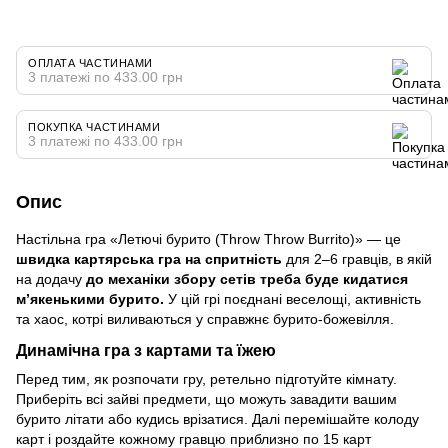
ОПЛАТА ЧАСТИНАМИ
3 платежі по 433.00 грн
ПОКУПКА ЧАСТИНАМИ
3 платежі по 433.00 грн
Опис
Настільна гра «Летючі бурито (Throw Throw Burrito)» — це
швидка картярська гра на спритність
для 2–6 гравців, в якій
на додачу
до механіки збору сетів треба буде кидатися
м’якенькими бурито.
У цій грі поєднані веселощі, активність
та хаос, котрі виливаються у справжнє бурито-божевілля.
Динамічна гра з картами та їжею
Перед тим, як розпочати гру, ретельно підготуйте кімнату.
Приберіть всі зайві предмети, що можуть завадити вашим
бурито літати або кудись врізатися. Далі перемішайте колоду
карт і роздайте кожному гравцю приблизно по 15 карт