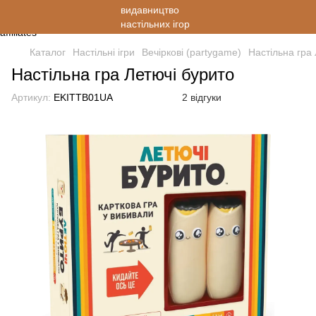
Каталог
Настільні ігри
Вечіркові (partygame)
Настільна гра
Настільна гра Летючі бурито
Артикул:
EKITTB01UA
2 відгуки