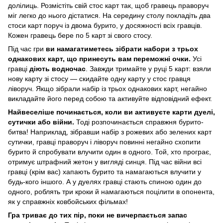
долілиць. Розмістіть свій стос карт так, щоб гравець праворуч
міг легко до нього дістатися. На середину столу покладіть два
стоси карт поруч із двома бурито, у досяжності всіх гравців.
Кожен гравець бере по 5 карт зі свого стосу.
Під час гри
ви намагатиметесь зібрати набори з трьох
однакових карт, що принесуть вам переможні очки.
Усі
гравці
діють водночас
. Завжди тримайте у руці 5 карт: взяли
нову карту зі стосу — скидайте одну карту у стос гравця
ліворуч. Якщо зібрали набір із трьох однакових карт, негайно
викладайте його перед собою та активуйте відповідний ефект.
Найвеселіше починається, коли ви активуєте карти дуелі,
сутички або війни.
Тоді розпочинається справжня бурито-
битва! Наприклад, зібравши набір з рожевих або зелених карт
сутички, гравці праворуч і ліворуч повинні негайно схопити
бурито й спробувати влучити один в одного. Той, хто програє,
отримує штрафний жетон у вигляді синця. Під час війни всі
гравці (крім вас) хапають бурито та намагаються влучити у
будь-кого іншого. А у дуелях гравці стають спиною один до
одного, роблять три кроки й намагаються поцілити в опонента,
як у справжніх ковбойських фільмах!
Гра триває до тих пір, поки не вичерпається запас