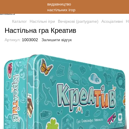
Каталог
Настільні ігри
Вечіркові (partygame)
Асоціативні
Н
Настільна гра Креатив
Артикул:
1003002
Залишити відгук