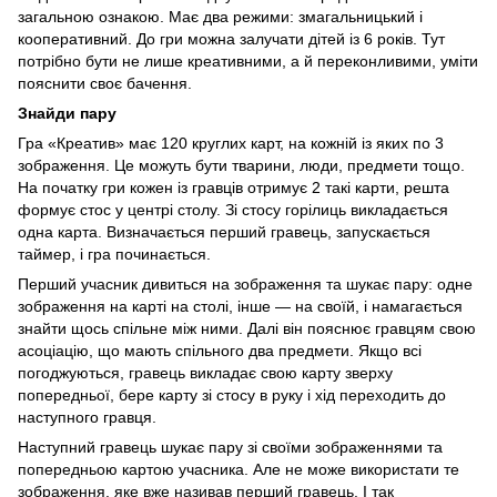
загальною ознакою. Має два режими: змагальницький і
кооперативний. До гри можна залучати дітей із 6 років. Тут
потрібно бути не лише креативними, а й переконливими, уміти
пояснити своє бачення.
Знайди пару
Гра «Креатив» має 120 круглих карт, на кожній із яких по 3
зображення. Це можуть бути тварини, люди, предмети тощо.
На початку гри кожен із гравців отримує 2 такі карти, решта
формує стос у центрі столу. Зі стосу горілиць викладається
одна карта. Визначається перший гравець, запускається
таймер, і гра починається.
Перший учасник дивиться на зображення та шукає пару: одне
зображення на карті на столі, інше — на своїй, і намагається
знайти щось спільне між ними. Далі він пояснює гравцям свою
асоціацію, що мають спільного два предмети. Якщо всі
погоджуються, гравець викладає свою карту зверху
попередньої, бере карту зі стосу в руку і хід переходить до
наступного гравця.
Наступний гравець шукає пару зі своїми зображеннями та
попередньою картою учасника. Але не може використати те
зображення, яке вже називав перший гравець. І так