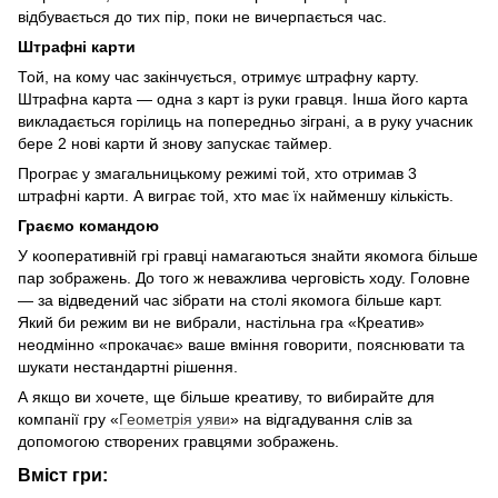
відбувається до тих пір, поки не вичерпається час.
Штрафні карти
Той, на кому час закінчується, отримує штрафну карту.
Штрафна карта — одна з карт із руки гравця. Інша його карта
викладається горілиць на попередньо зіграні, а в руку учасник
бере 2 нові карти й знову запускає таймер.
Програє у змагальницькому режимі той, хто отримав 3
штрафні карти. А виграє той, хто має їх найменшу кількість.
Граємо командою
У кооперативній грі гравці намагаються знайти якомога більше
пар зображень. До того ж неважлива черговість ходу. Головне
— за відведений час зібрати на столі якомога більше карт.
Який би режим ви не вибрали, настільна гра «Креатив»
неодмінно «прокачає» ваше вміння говорити, пояснювати та
шукати нестандартні рішення.
А якщо ви хочете, ще більше креативу, то вибирайте для
компанії гру «
Геометрія уяви
» на відгадування слів за
допомогою створених гравцями зображень.
Вміст гри: