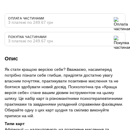
ОПЛАТА ЧАСТИНАМИ
3 платежі по 249.67 грн
ПОКУПКА ЧАСТИНАМИ
3 платежі по 249.67 грн
Опис
Як стати кращою версією себе? Вважаємо, насамперед
потрібно пізнати себе глибше, приділяти достатню увагу
власним почуттям, практикувати позитивне мислення та не
боятися здобувати новий досвід. Психологічна гра «Краща
версія себе» стане вашим дієвим інструментом на цьому
шляху. Це набір карт із різноманітними психотерапевтичними
практиками та завданнями укладений справжніми фахівцями.
Обирайте одну з цих карт щодня та сміливо виконуйте
приписи на ній.
Типи карт
Афірмації — налаштовують на позитивне мислення та