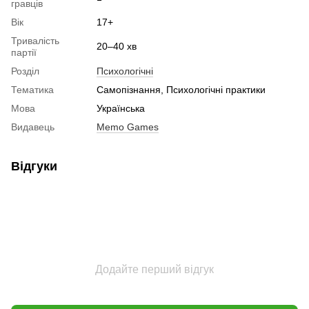
гравців
Вік
17+
Тривалість
20–40 хв
партії
Розділ
Психологічні
Тематика
Самопізнання, Психологічні практики
Мова
Українська
Видавець
Memo Games
Відгуки
Додайте перший відгук