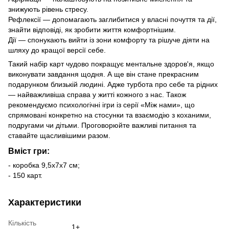
знижують рівень стресу.
Рефлексії — допомагають заглибитися у власні почуття та дії,
знайти відповіді, як зробити життя комфортнішим.
Дії — спонукають вийти із зони комфорту та рішуче діяти на
шляху до кращої версії себе.
Такий набір карт чудово покращує ментальне здоров'я, якщо
виконувати завдання щодня. А ще він стане прекрасним
подарунком близькій людині. Адже турбота про себе та рідних
— найважливіша справа у житті кожного з нас. Також
рекомендуємо психологічні ігри із серії «Між нами», що
спрямовані конкретно на стосунки та взаємодію з коханими,
подругами чи дітьми. Проговорюйте важливі питання та
ставайте щасливішими разом.
Вміст гри:
- коробка 9,5х7х7 см;
- 150 карт.
Характеристики
Кількість
1+