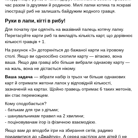
час разом із друзями й родиною. Милі лапки котика та яскраві
ілюстрації риб не залишать байдужим жодного гравця.
Руки в лапи, кігті в рибу!
Для початку гри одягніть на вказівний палець котячу лапку.
Перетасуйте карти риб та викладіть кількість карт, що дорівнює
кількості гравців + 1.
На рахунок «3» доторкніться до бажаної карти на ігровому
столі. Якщо ви одноосібно схопили карту — вітаємо, вона
ваша. Якщо два гравці або більше вибрали однакову карту —
на жаль, вона не дістається нікому.
Ваша задача
— зібрати набір із трьох чи більше однакових
карт й отримати жетони лапок у відповідній кількості,
зазначеній на картах. Щойно гравець отримає 6 таких жетонів,
він стає переможцем.
Кому сподобається?
- батькам для гри з дітьми;
- шанувальникам правил на 2 хвилини;
- поціновувачам ігор із фізичною взаємодією.
Якщо вам до вподоби ігри на збирання сетів, радимо
придивитися до «Джайпур». А серед настілок для дітей (і не