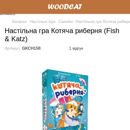
Каталог
Настільні ігри
Cімейні
Настільна гра Котяча риберн
Настільна гра Котяча риберня (Fish
& Katz)
Артикул:
GKCH158
1 відгук