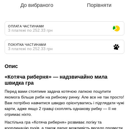
До вибраного
Порівняти
ОПЛАТА ЧАСТИНАМИ
3 платежі по 252.33 грн
ПОКУПКА ЧАСТИНАМИ
3 платежі по 252.33 грн
Опис
«Котяча риберня» — надзвичайно мила
швидка гра
Перед вами стоятиме задача котячою лапкою поцупити
якомога більше риби на рибному ринку. Але все не так просто!
Вам потрібно навчитися швидко орієнтуватись і підглядати чужі
карти, адже якщо 2 гравці схоплять однакову рибку — її не
отримає ніхто.
Настільна гра «Котяча риберня» розвиває логіку та
координацію рухів, а також дарує можливість весело провести