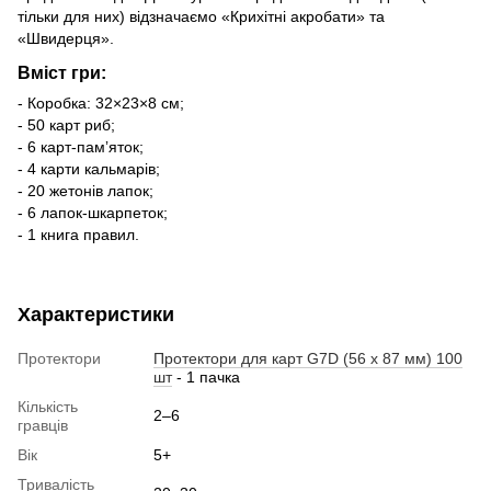
тільки для них) відзначаємо «Крихітні акробати» та
«Швидерця».
Вміст гри:
- Коробка: 32×23×8 см;
- 50 карт риб;
- 6 карт-памʼяток;
- 4 карти кальмарів;
- 20 жетонів лапок;
- 6 лапок-шкарпеток;
- 1 книга правил.
Характеристики
Протектори
Протектори для карт G7D (56 x 87 мм) 100
шт
- 1 пачка
Кількість
2–6
гравців
Вік
5+
Тривалість