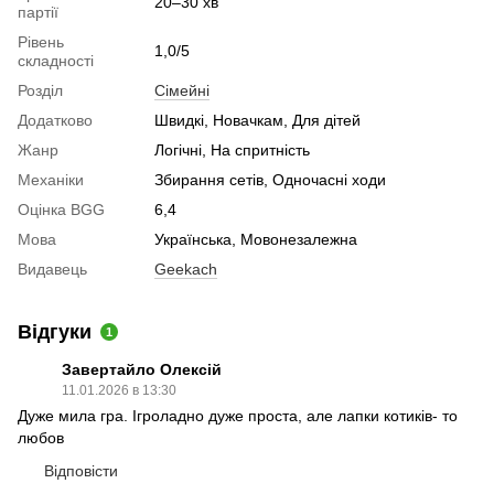
20–30 хв
партії
Рівень
1,0/5
складності
Розділ
Cімейні
Додатково
Швидкі, Новачкам, Для дітей
Жанр
Логічні, На спритність
Механіки
Збирання сетів, Одночасні ходи
Оцінка BGG
6,4
Мова
Українська, Мовонезалежна
Видавець
Geekach
Відгуки
1
Завертайло Олексій
11.01.2026 в 13:30
Дуже мила гра. Ігроладно дуже проста, але лапки котиків- то
любов
Відповісти