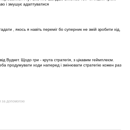
аво і змушує адаптуватися
адати , якось я навіть переміг бо суперник не змій зробити хід,
ід Вудкет. Щодо гри - крута стратегія, з цікавим геймплеєм.
еба продумувати ходи наперед і змінювати стратегію кожен раз
и за допомогою