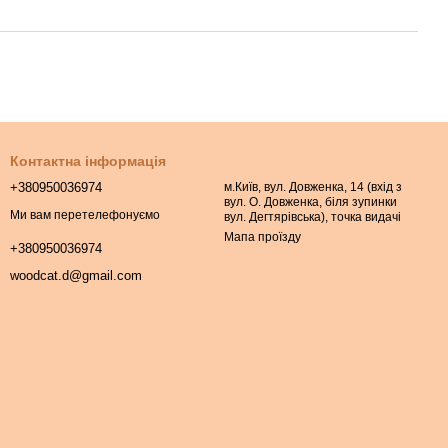
Контактна інформація
+380950036974
м.Київ, вул. Довженка, 14 (вхід з
вул. О. Довженка, біля зупинки
Ми вам перетелефонуємо
вул. Дегтярівська), точка видачі
Мапа проїзду
+380950036974
woodcat.d@gmail.com