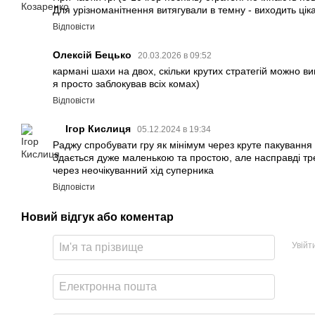
Для урізноманітнення витягували в темну - виходить цік
Відповісти
Олексій Бецько
20.03.2026 в 09:52
кармані шахи на двох, скільки крутих стратегій можно виг
я просто заблокував всіх комах)
Відповісти
Ігор Кислиця
05.12.2024 в 19:34
Раджу спробувати гру як мінімум через круте пакування в
Здається дуже маленькою та простою, але насправді тр
через неочікуванний хід суперника
Відповісти
Новий відгук або коментар
Увійт