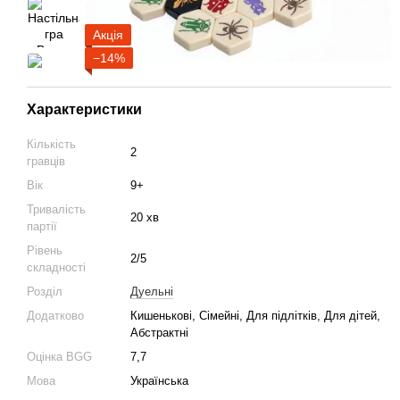
Акція
−14%
Характеристики
Кількість
2
гравців
Вік
9+
Тривалість
20 хв
партії
Рівень
2/5
складності
Розділ
Дуельні
Додатково
Кишенькові, Сімейні, Для підлітків, Для дітей,
Абстрактні
Оцінка BGG
7,7
Мова
Українська