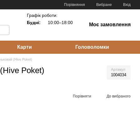
Порівняння
Вибране
Вхід
Графік роботи:
Будні:
10:00–18:00
Моє замовлення
Карти
Головоломки
ньковий (Hive Poket)
(Hive Poket)
Артикул
1004034
Порівняти
До вибраного