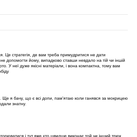
я. Це стратегія, де вам треба примудритися не дати
не допомогти йому, випадково ставши невдало на тій чи іншій
арто. У неї дуже якісні матеріали, і вона компактна, тому вам
обіду
 Ще я бачу, що є всі допи, пам'ятаю коли ганявся за мокрицею
одали знатну.
повторюватися і тут вже хто швидше виконає той чи інший трюк.