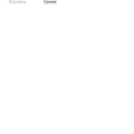
Видавець
Ігромаг