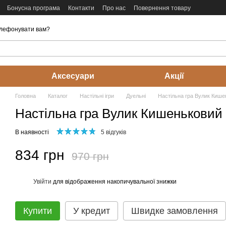
Бонусна програма
Контакти
Про нас
Повернення товару
лефонувати вам?
Аксесуари
Акції
Головна
Каталог
Настільні ігри
Дуельні
Настільна гра Вулик Кише
Настільна гра Вулик Кишеньковий 
В наявності
5 відгуків
834 грн
970 грн
Увійти
для відображення накопичувальної знижки
%
Купити
У кредит
Швидке замовлення