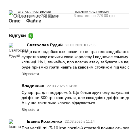
ОПЛАТА ЧАСТИНАМИ
ПОКУПКА ЧАСТИНАМИ
3 платежі по 278.00 грн
3 платежі по 278.00 грн
Опис
Файли
Відгуки
5
Святослав Рудий
23.03.2026 в 17:35
Якщо вам подобаються шахи, то ця гра теж сподобаєтьс
супротивнику оточити свою королеву і водночас самому 
клітинці. Ну і, звичайно, про власну атаку забувати не в
буде приємно грати навіть за кавовим столиком під час 
Відповісти
Владислав
22.03.2026 в 14:38
Супер гра для подорожей. Ще більш зручному пакуванні.
дві фішки 300 грн коштували, але складністт дві фішки д
А ну ще тактильно класно відчувається.
Відповісти
Іванна Козаренко
22.03.2026 в 11:14
При частій грі (5-10 ігор поспіль) стратегії починають 