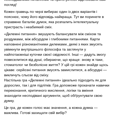
погляд!
Кожен гравець по черзі вибирає один із двох варіантів і
пояснює, чому його відповідь найкраща. Тут ви поринете в
справжню баталію думок, яка розпалить інтелектуальну
пристрасть і неабиякий сміх.
«Дилемні питання» змушують балансувати між сміхом та
роздумами, між абсурдом і глибокими питаннями. Карти
наповнені різноманітними дилемами, деякі з яких змусять
увімкнути внутрішнього філософа та заглянути у
найпотаємніші куточки своєї свідомості. Інші — дадуть змогу
повеселитися від душі, обираючи, що краще: знову ж таки,
стоматолог чи безболісне життя? У цій грі кожен знайде щось
цікаве: серйозні питання змусять замислитися, а абсурдні —
викличуть сльози від сміху.
Настільна гра «Дилемні питання» ідеально підходить як для
дорослих, так і для підлітків. Гра допоможе прокачати навички
переконання, критичного мислення, логіки та вміння
знаходити несподівані аргументи, щоб обґрунтувати свою
думку.
Це гра, де кожен голос має значення, а кожна думка —
важлива. Готові захищати свій вибір?