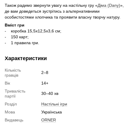
Також радимо звернути увагу на настільну гру «
Діма (Dany)
»,
де вам доведеться зустрітись з альтернативними
особистостями хлопчика та проявити власну творчу натуру.
Вміст гри
- коробка 15,5х12,5х3,6 см;
- 150 карт;
- 1 правила гри.
Характеристики
Кількість
2–8
гравців
Вік
14+
Тривалість
30–40 хв
партії
Розділ
Настільні ігри
Мова
Українська
Видавець
ORNER