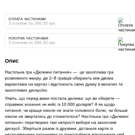
ОПЛАТА ЧАСТИНАМИ
3 платежі по 266.33 грн
ПОКУПКА ЧАСТИНАМИ
3 платежі по 266.33 грн
Опис
Настільна гра «Дилемні питання» — це захоплива гра
розмовного жанру, де 2–8 гравців обирають між двома
варіантами на картах і відстоюють свою думку в веселих та
захопливих дискусіях.
Уявіть, що перед вами постала дилема: що ви оберете —
справжнє кохання чи кейс із 10 000 доларів? А як щодо
питання, чи краще ніколи не знати головного болю, чи більше
ніколи не звертатись до стоматолога? Настільна гра «Дилемні
питання» перетворює такі непрості вибори на захопливі
дискусії. Зберіться разом із друзями, дістаньте карти із
несподіваними питаннями та приготуйтеся відстоювати свій