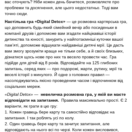
вас оточують? Ніби кожен день бачитеся, розмовляєте про
проблеми та досягнення, але цього недостатньо. Тоді вам
точно сюди.
Настільна гра «Digital Detox»
— це розмовна картярська гра,
що доповнить будь-який сімейний вечір або посиденьки в
компанії друзів і допоможе вам згадати найцікавіші історії
дитинства та юності, занурить у найпотаємніші куточки вашої
пам’яті, допоможе відшукати найдавніші дитячі мрії. Це дасть
вам змогу зрозуміти краще не тільки себе, а й своїх близьких,
дізнатися щось нове про них та весело провести час. Гра
підійде для дітей від 8 років. Відповідайте на 125 глибоких
запитань, серед яких — про подорожі, жарти, рутину, мрії та
веселі історії з минулого. Й одне з головних правил —
насолоджуватись якісно проведеним часом і відпочинком від
соціальних мереж.
«Digital Detox»
—
невеличка розмовна гра, у якій ви маєте
відповідати на запитання.
Правила максимально прості. Є 2
варіанти, як грати в цю гру:
1. Кожен гравець бере карту та самостійно відповідає на
запитання. І так роблять усі по колу.
2. Один гравець бере карту та зачитує запитання, але
відповідають на нього всі по черзі. Коли кожен висловився,