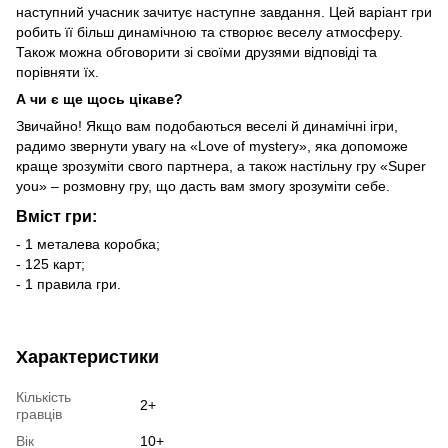
наступний учасник зачитує наступне завдання. Цей варіант гри
робить її більш динамічною та створює веселу атмосферу.
Також можна обговорити зі своїми друзями відповіді та
порівняти їх.
А чи є ще щось цікаве?
Звичайно! Якщо вам подобаються веселі й динамічні ігри,
радимо звернути увагу на «Love of mystery», яка допоможе
краще зрозуміти свого партнера, а також настільну гру «Super
you» – розмовну гру, що дасть вам змогу зрозуміти себе.
Вміст гри:
- 1 металева коробка;
- 125 карт;
- 1 правила гри.
Характеристики
Кількість
2+
гравців
Вік
10+