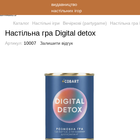
Каталог
Настільні ігри
Вечіркові (partygame)
Настільна гра D
Настільна гра Digital detox
Артикул:
10007
Залишити відгук