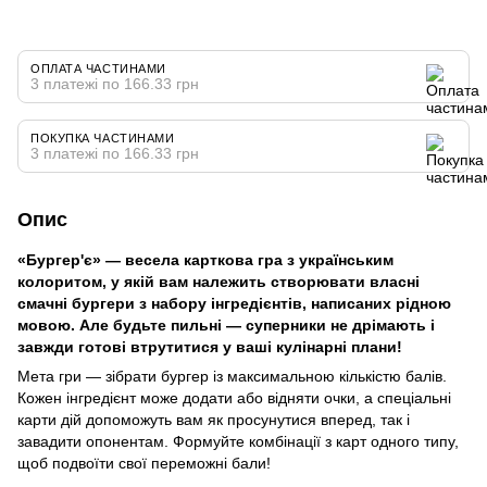
ОПЛАТА ЧАСТИНАМИ
3 платежі по 166.33 грн
ПОКУПКА ЧАСТИНАМИ
3 платежі по 166.33 грн
Опис
«Бургер'є» — весела карткова гра з українським
колоритом, у якій вам належить створювати власні
смачні бургери з набору інгредієнтів, написаних рідною
мовою. Але будьте пильні — суперники не дрімають і
завжди готові втрутитися у ваші кулінарні плани!
Мета гри — зібрати бургер із максимальною кількістю балів.
Кожен інгредієнт може додати або відняти очки, а спеціальні
карти дій допоможуть вам як просунутися вперед, так і
завадити опонентам. Формуйте комбінації з карт одного типу,
щоб подвоїти свої переможні бали!