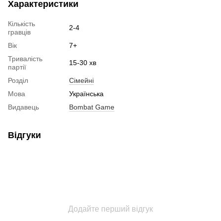
Характеристики
Кількість
2-4
гравців
Вік
7+
Тривалість
15-30 хв
партії
Розділ
Cімейні
Мова
Українська
Видавець
Bombat Game
Відгуки
Додайте перший відгук