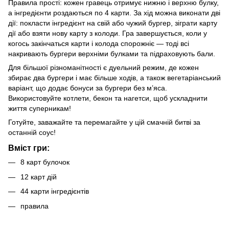
Правила прості: кожен гравець отримує нижню і верхню булку,
а інгредієнти роздаються по 4 карти. За хід можна виконати дві
дії: покласти інгредієнт на свій або чужий бургер, зіграти карту
дії або взяти нову карту з колоди. Гра завершується, коли у
когось закінчаться карти і колода спорожніє — тоді всі
накривають бургери верхніми булками та підраховують бали.
Для більшої різноманітності є дуельний режим, де кожен
збирає два бургери і має більше ходів, а також вегетаріанський
варіант, що додає бонуси за бургери без м’яса.
Використовуйте котлети, бекон та нагетси, щоб ускладнити
життя суперникам!
Готуйте, заважайте та перемагайте у цій смачній битві за
останній соус!
Вміст гри:
8 карт булочок
12 карт дій
44 карти інгредієнтів
правила