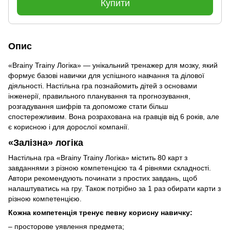
Купити
Опис
«Brainy Trainy Логіка» — унікальний тренажер для мозку, який
формує базові навички для успішного навчання та ділової
діяльності. Настільна гра познайомить дітей з основами
інженерії, правильного планування та прогнозування,
розгадування шифрів та допоможе стати більш
спостережливим. Вона розрахована на гравців від 6 років, але
є корисною і для дорослої компанії.
«Залізна» логіка
Настільна гра «Brainy Trainy Логіка» містить 80 карт з
завданнями з різною компетенцією та 4 рівнями складності.
Автори рекомендують починати з простих завдань, щоб
налаштуватись на гру. Також потрібно за 1 раз обирати карти з
різною компетенцією.
Кожна компетенція тренує певну корисну навичку:
– просторове уявлення предмета;