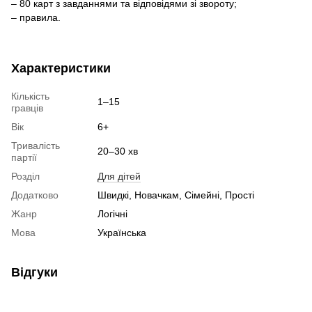
– 80 карт з завданнями та відповідями зі звороту;
– правила.
Характеристики
Кількість
1–15
гравців
Вік
6+
Тривалість
20–30 хв
партії
Розділ
Для дітей
Додатково
Швидкі, Новачкам, Сімейні, Прості
Жанр
Логічні
Мова
Українська
Відгуки