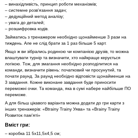
– винахідливість, принцип роботи механізмів;
– системне розв'язання задач;
– дедукційний метод аналізу;
– увага до деталей;
– розшифровка кодів.
Займатись з тренажером необхідно щонайменше 3 рази на
тиждень. Але не слід брати за 1 раз більше 5 карт.
Якщо ж ви зібрались родиною чи компанією друзів, то можна
влаштувати турнір та визначити, хто найкраще керується
логікою. Тож, для змагання необхідно розподілитися на
команди, визначити рівень: початковий чи просунутий, та
почати раунд. За раунд необхідно відповісти щонайменше на
3 завдання. Кожне виконане завдання буде приносити
переможні очки. Та команда, яка в сумі набере найбільше ПО
переможе.
А для більш цікавого варіанта можна додати до гри карти з
інших тренажерів: «Btrainy Trainy Уява» та «Brainy Trainy
Розвиток пам'яті»
Вміст гри:
– коробка 11 5х11,5х4,5 см;